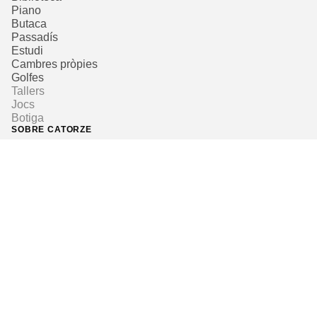
Piano
Butaca
Passadís
Estudi
Cambres pròpies
Golfes
Tallers
Jocs
Botiga
SOBRE CATORZE
Qui som
Publicitat
Contacte
+ CATORZE
Subscriu-te al butlletí
Dona suport a Catorze
SEGUEIX-NOS
Avís legal
Política de privacitat
Política de cookies
Política de devolucions