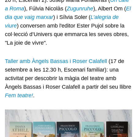
20 h, Escenari 2): Josep Maria Fonalleras (
Un cafè
a Roma
), Fúlvia Nicolàs (
Zugunruhe
), Albert Om (
El
dia que vaig marxar
) i Sílvia Soler (
L’alegria de
viure
) conversen amb l'editor Ester Pujol sobre la
col·lecció d’Univers que emmarca les seves obres,
"La joie de vivre".
Taller amb Àngels Bassas i Roser Calafell
(17 de
setembre a les 12.30 h, Escenari familiar): una
activitat per descobrir la màgia del teatre amb
Àngels Bassas i Roser Calafell a partir del seu llibre
Fem teatre!
.