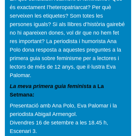
és exactament l’heteropatriarcat? Per què
serveixen les etiquetes? Som totes les
persones iguals? Si als llibres d’història gairebé
no hi apareixen dones, vol dir que no hem fet
res important? La periodista i humorista Ana
Polo dona resposta a aquestes preguntes a
la
primera guia sobre feminisme
per a lectores i
lectors de més de 12 anys, que il·lustra Eva
Palomar.
La meva primera guia feminista
a La
Setmana:
Presentació
amb Ana Polo, Eva Palomar i la
periodista Abigail Armengol.
Divendres 16 de setembre a les 18.45 h,
Escenari 3.