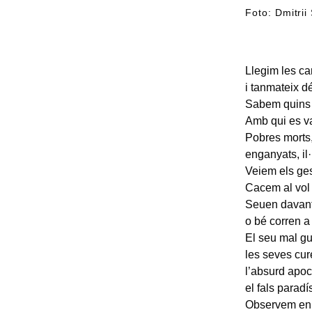
Foto: Dmitrii
Llegim les ca
i tanmateix d
Sabem quins d
Amb qui es va
Pobres morts,
enganyats, il
Veiem els gest
Cacem al vol 
Seuen davant 
o bé corren a
El seu mal gus
les seves cur
l’absurd apoc
el fals paradí
Observem en s