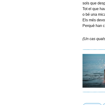
sols que desp
Tot el que ha
o bé una mica 
Els més devot
Perquè han co
(Un cas quals