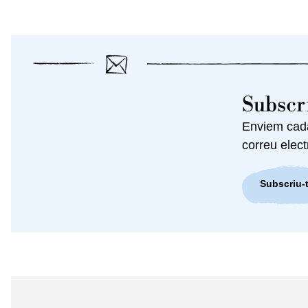
Subscri
Enviem cada 
correu elect
Subscriu-t