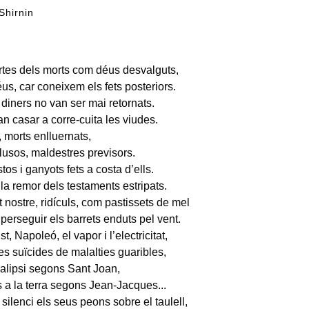
 Shirnin
rtes dels morts com déus desvalguts,
éus, car coneixem els fets posteriors.
iners no van ser mai retornats.
n casar a corre-cuita les viudes.
 morts enlluernats,
·lusos, maldestres previsors.
os i ganyots fets a costa d’ells.
la remor dels testaments estripats.
nostre, ridículs, com pastissets de mel
 perseguir els barrets enduts pel vent.
t, Napoleó, el vapor i l’electricitat,
es suïcides de malalties guaribles,
alipsi segons Sant Joan,
s a la terra segons Jean-Jacques...
ilenci els seus peons sobre el taulell,