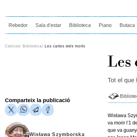
Ce
Rebedor
Sala d'estar
Biblioteca
Piano
Butaca
Catorze
/
Biblioteca
/
Les cartes dels morts
Les 
Tot el que 
Bibliot
Comparteix la publicació
Wisława Szymb
va morir l'1 
que va guanya
Wisława Szymborska