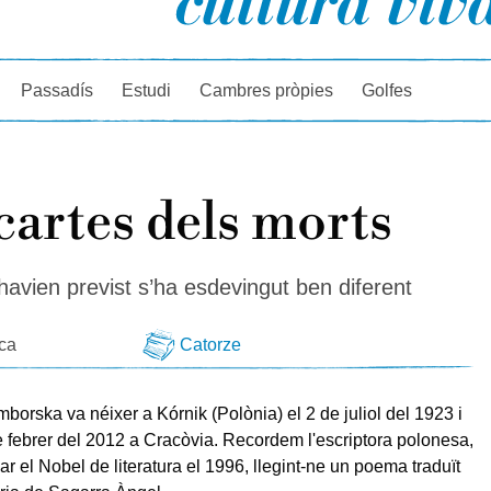
rcador
Passadís
Estudi
Cambres pròpies
Golfes
cartes dels morts
havien previst s’ha esdevingut ben diferent
eca
Catorze
orska va néixer a Kórnik (Polònia) el 2 de juliol del 1923 i
de febrer del 2012 a Cracòvia. Recordem l'escriptora polonesa,
r el Nobel de literatura el 1996, llegint-ne un poema traduït