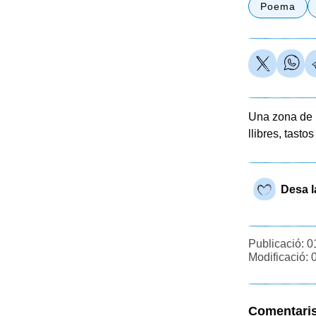
Poema
Una zona de l
llibres, tastos
Desa l
Publicació: 0
Modificació: 
Comentari