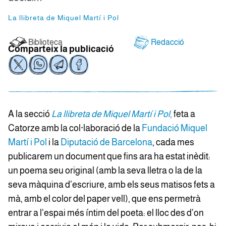
La llibreta de Miquel Martí i Pol
Biblioteca
Redacció
Comparteix la publicació
A la secció
La llibreta de Miquel Martí i Pol
,
feta a
Catorze amb la col·laboració de la
Fundació Miquel
Martí i Pol
i la
Diputació de Barcelona
, cada mes
publicarem un document que fins ara ha estat inèdit:
un poema seu original (amb la seva lletra o la de la
seva màquina d'escriure, amb els seus matisos fets a
mà, amb el color del paper vell), que ens permetrà
entrar a l'espai més íntim del poeta: el lloc des d'on