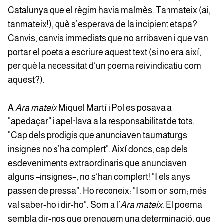
Catalunya que el règim havia malmès. Tanmateix (ai,
tanmateix!), què s’esperava de la incipient etapa?
Canvis, canvis immediats que no arribaven i que van
portar el poeta a escriure aquest text (si no era així,
per què la necessitat d’un poema reivindicatiu com
aquest?).
A
Ara mateix
Miquel Martí i Pol es posava a
"apedaçar" i apel·lava a la responsabilitat de tots.
"Cap dels prodigis que anunciaven taumaturgs
insignes no s’ha complert". Així doncs, cap dels
esdeveniments extraordinaris que anunciaven
alguns –insignes–, no s’han complert! "I els anys
passen de pressa". Ho reconeix: "I som on som; més
val saber-ho i dir-ho". Som a l’
Ara mateix
. El poema
sembla dir-nos que prenguem una determinació, que