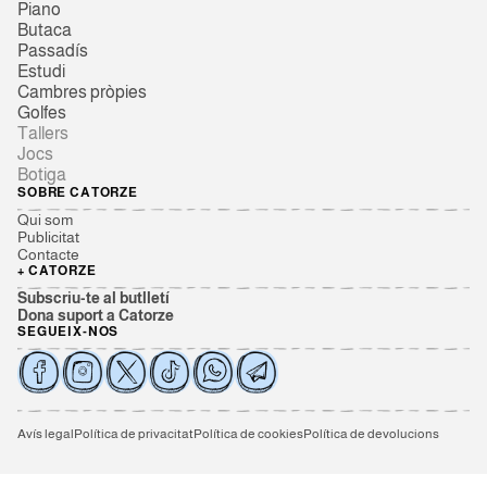
Piano
Butaca
Passadís
Estudi
Cambres pròpies
Golfes
Tallers
Jocs
Botiga
SOBRE CATORZE
Qui som
Publicitat
Contacte
+ CATORZE
Subscriu-te al butlletí
Dona suport a Catorze
SEGUEIX-NOS
Avís legal
Política de privacitat
Política de cookies
Política de devolucions