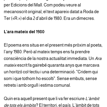
per Edicions del Mall. Com podeu veure al
mecanoscrit original, el text apareix datat a Roda de
Ter («R.») el dia 2 d’abril de 1980. Era un dimecres.
L'ara mateix del 1980
El poema ens situa en el present més pròxim al poeta,
l’any 1980. Però al mateix temps ens fa prendre
consciència de la nostra actualitat immediata. Un
Ara
mateix
escrit fa gairebé quaranta anys que marcava
un horitzó col·lectiu i una determinació: "Cridem qui
som i que tothom ho escolti". Sense embuts, sense
retrets i amb orgull i estima comunal.
Quin era aquell present que li va fer escriure
L’àmbit
de tots els àmbits
? El territori, el país. L’àmbit de tots