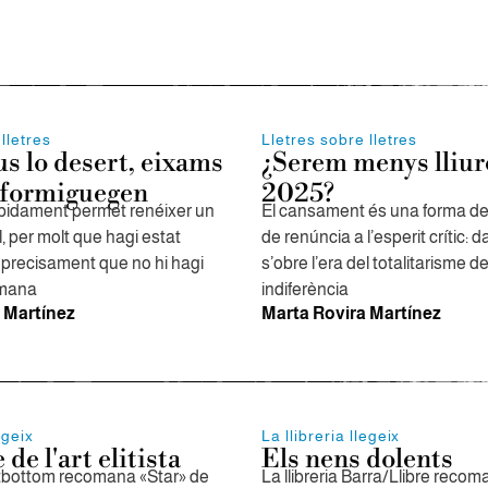
lletres
Lletres sobre lletres
us lo desert, eixams
¿Serem menys lliur
 formiguegen
2025?
pidament permet renéixer un
El cansament és una forma de 
, per molt que hagi estat
de renúncia a l’esperit crític: 
s precisament que no hi hagi
s’obre l’era del totalitarisme de
umana
indiferència
 Martínez
Marta Rovira Martínez
egeix
La llibreria llegeix
 de l'art elitista
Els nens dolents
Fatbottom recomana «Star» de
La llibreria Barra/Llibre reco