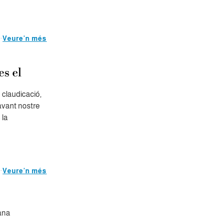
Veure'n més
es el
claudicació,
davant nostre
 la
Veure'n més
mana