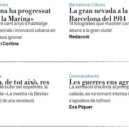
bres
Barcelona Llibres
na ha progressat
La gran nevada a la
 la Marina»
Barcelona del 1914
rre cent anys d’habitatge
14 fotografies que mostren com
s veïnals i innovació urbana en
abans a la gran ciutat
Redacció
assa ignorat
i Cortina
a
Contracoberta
, de tot això, res
Les guerres ens ag
de bufar set espelmes, la
La sensació d'eufòria al princip
e «La mestra i la Bèstia»
callada, es va tornant intensa i 
 té una revelació
s'apodera de tothom
Eva Piquer