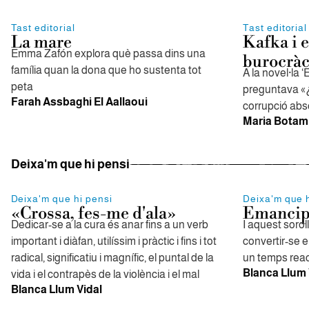
Tast editorial
Tast editorial
La mare
Kafka i e
Emma Zafón explora què passa dins una
burocràc
família quan la dona que ho sustenta tot
A la novel·la ‘
peta
preguntava «¿
Farah Assbaghi El Aallaoui
corrupció abso
Maria Botam 
Deixa'm que hi pensi
Deixa'm que hi pensi
Deixa'm que h
«Crossa, fes-me d'ala»
Emancipa
Dedicar-se a la cura és anar fins a un verb
I aquest sorol
important i diàfan, utilíssim i pràctic i fins i tot
convertir-se 
radical, significatiu i magnífic, el puntal de la
un temps reacc
Blanca Llum 
vida i el contrapès de la violència i el mal
Blanca Llum Vidal