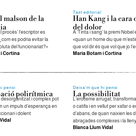
Tast editorial
l malson de la
Han Kang i la cara 
ia
del dolor
El procés’ l'escriptor es
A ‘Tinta i sang’ la premi Nobel 
com es podria evitar la
«quan un home diu que m’estim
luta del funcionariat?»
que vol dir és que vol que jo l’e
i Cortina
Maria Botam i Cortina
i pensi
Deixa'm que hi pensi
ció polirítmica
La possibilitat
l desorganitzat i complex pot
L’erotisme arrugat, transforma
en un impuls d’esperança en
o catifa i en vellut per xafar o 
ionari i dolent
d’abans, de quan naixien les d
Vidal
abraçades complexes i la llenya
Blanca Llum Vidal