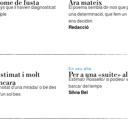
ome de fusta
Ara mateix
ys que li havien diagnosticat
El poema sembla dir-nos que
iple
una determinació, que fem un 
ens decidim
Redacció
En veu alta
estimat i molt
Per a una «suite» a
Estimat/ Rosselló/ si podies/ 
ncara
barca/ del temps
nsitat d'una mirada/ o bé des
Sílvia Bel
'un sol bes