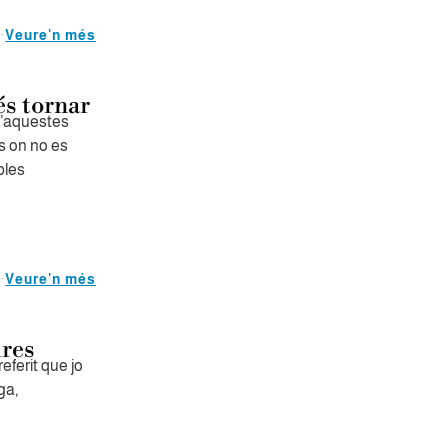
Veure'n més
és tornar
d’aquestes
s on no es
bles
Veure'n més
ures
ferit que jo
ga,