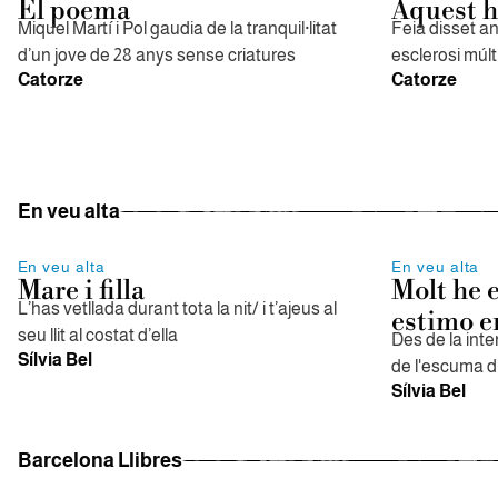
El poema
Aquest h
Miquel Martí i Pol gaudia de la tranquil·litat
Feia disset an
d’un jove de 28 anys sense criatures
esclerosi múlt
Catorze
Catorze
En veu alta
En veu alta
En veu alta
Mare i filla
Molt he 
L’has vetllada durant tota la nit/ i t’ajeus al
estimo e
seu llit al costat d’ella
Des de la inte
Sílvia Bel
de l'escuma d
Sílvia Bel
Barcelona Llibres