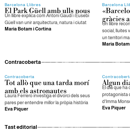
Barcelona Llibres
Barcelona Lli
El Park Güell amb ulls nous
«Barcelo
Un llibre explica com Antoni Gaudí i Eusebi
gràcies a
Güell van unir arquitectura, natura i ciutat
Un llibre reco
Maria Botam i Cortina
social, lluite
un territori m
Maria Botam 
Contracoberta
Contracoberta
Contracobert
Tot allò que una tarda morí
Algun dia
El dia que ha 
amb els astronautes
protagonista d
Laura Ferrero investiga el divorci dels seus
d'Imma Monsó
pares per entendre millor la pròpia història
Eva Piquer
Eva Piquer
Tast editorial