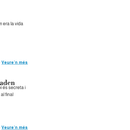
 era la vida
Veure'n més
raden
i és secreta i
al final
Veure'n més