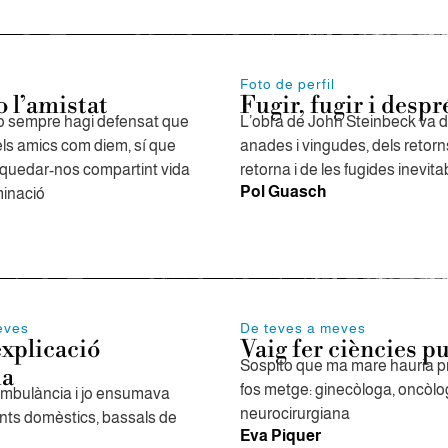
Foto de perfil
o l’amistat
Fugir, fugir i despr
jo sempre hagi defensat que
L’obra de John Steinbeck va 
els amics com diem, sí que
anades i vingudes, dels retorn
e quedar-nos compartint vida
retorna i de les fugides inevita
Pol Guasch
minació
eves
De teves a meves
explicació
Vaig fer ciències p
Sospito que ma mare hauria pre
da
fos metge: ginecòloga, oncòlo
mbulància i jo ensumava
neurocirurgiana
ents domèstics, bassals de
Eva Piquer