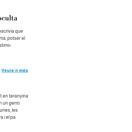
oculta
escrivia que
a, potser el
stimi»
Veure'n més
t en teranyina
en un gerro
unes, les
 i el pa