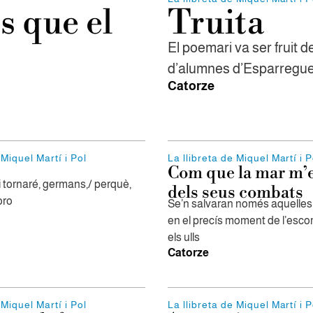
is que el
Truita
El poemari va ser fruit d
d’alumnes d’Esparregu
Catorze
 Miquel Martí i Pol
La llibreta de Miquel Martí i P
Com que la mar m’
i tornaré, germans,/ perquè,
dels seus combats
oro
Se’n salvaran només aquelles
en el precís moment de l’esco
els ulls
Catorze
 Miquel Martí i Pol
La llibreta de Miquel Martí i P