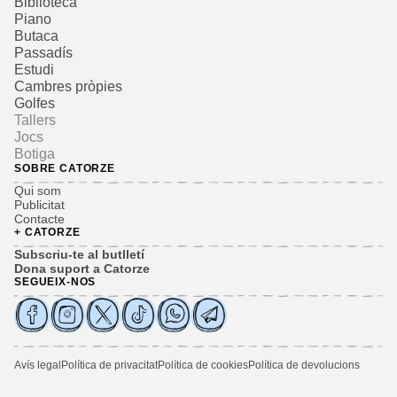
Biblioteca
Piano
Butaca
Passadís
Estudi
Cambres pròpies
Golfes
Tallers
Jocs
Botiga
SOBRE CATORZE
Qui som
Publicitat
Contacte
+ CATORZE
Subscriu-te al butlletí
Dona suport a Catorze
SEGUEIX-NOS
Avís legal
Política de privacitat
Política de cookies
Política de devolucions