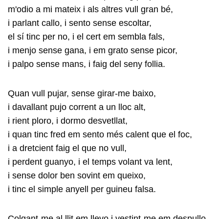
m'odio a mi mateix i als altres vull gran bé,
i parlant callo, i sento sense escoltar,
el sí tinc per no, i el cert em sembla fals,
i menjo sense gana, i em grato sense picor,
i palpo sense mans, i faig del seny follia.
Quan vull pujar, sense girar-me baixo,
i davallant pujo corrent a un lloc alt,
i rient ploro, i dormo desvetllat,
i quan tinc fred em sento més calent que el foc,
i a dretcient faig el que no vull,
i perdent guanyo, i el temps volant va lent,
i sense dolor ben sovint em queixo,
i tinc el simple anyell per guineu falsa.
Colgant-me al llit em llevo i vestint-me em despullo,