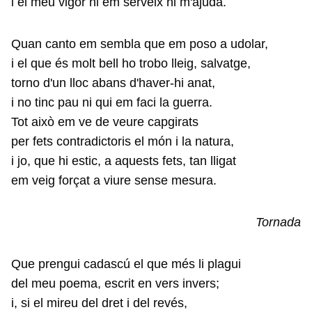
i el meu vigor ni em serveix ni m'ajuda.
Quan canto em sembla que em poso a udolar,
i el que és molt bell ho trobo lleig, salvatge,
torno d'un lloc abans d'haver-hi anat,
i no tinc pau ni qui em faci la guerra.
Tot això em ve de veure capgirats
per fets contradictoris el món i la natura,
i jo, que hi estic, a aquests fets, tan lligat
em veig forçat a viure sense mesura.
Tornada
Que prengui cadascú el que més li plagui
del meu poema, escrit en vers invers;
i, si el mireu del dret i del revés,