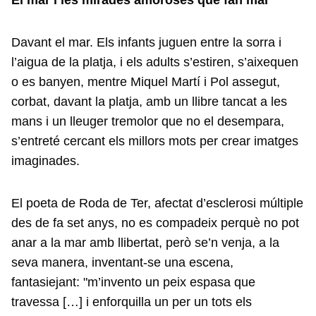
El mar i les mirades amoroses que fan mal
Davant el mar. Els infants juguen entre la sorra i
l’aigua de la platja, i els adults s’estiren, s’aixequen
o es banyen, mentre Miquel Martí i Pol assegut,
corbat, davant la platja, amb un llibre tancat a les
mans i un lleuger tremolor que no el desempara,
s’entreté cercant els millors mots per crear imatges
imaginades.
El poeta de Roda de Ter, afectat d’esclerosi múltiple
des de fa set anys, no es compadeix perquè no pot
anar a la mar amb llibertat, però se’n venja, a la
seva manera, inventant-se una escena,
fantasiejant: "m’invento un peix espasa que
travessa […] i enforquilla un per un tots els