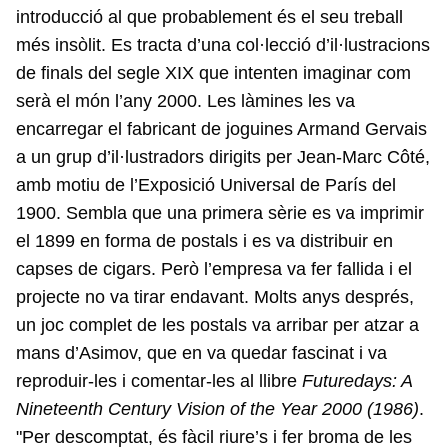
introducció al que probablement és el seu treball
més insòlit. Es tracta d’una col·lecció d’il·lustracions
de finals del segle XIX que intenten imaginar com
serà el món l’any 2000. Les làmines les va
encarregar el fabricant de joguines Armand Gervais
a un grup d’il·lustradors dirigits per Jean-Marc Côté,
amb motiu de l’Exposició Universal de París del
1900. Sembla que una primera sèrie es va imprimir
el 1899 en forma de postals i es va distribuir en
capses de cigars. Però l’empresa va fer fallida i el
projecte no va tirar endavant. Molts anys després,
un joc complet de les postals va arribar per atzar a
mans d’Asimov, que en va quedar fascinat i va
reproduir-les i comentar-les al llibre
Futuredays: A
Nineteenth Century Vision of the Year 2000 (1986)
.
"Per descomptat, és fàcil riure’s i fer broma de les