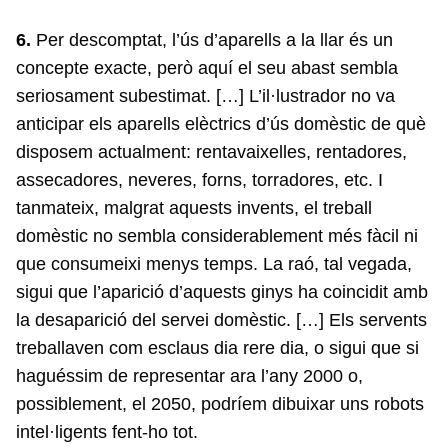
6.
Per descomptat, l’ús d’aparells a la llar és un
concepte exacte, però aquí el seu abast sembla
seriosament subestimat. […] L’il·lustrador no va
anticipar els aparells elèctrics d’ús domèstic de què
disposem actualment: rentavaixelles, rentadores,
assecadores, neveres, forns, torradores, etc. I
tanmateix, malgrat aquests invents, el treball
domèstic no sembla considerablement més fàcil ni
que consumeixi menys temps. La raó, tal vegada,
sigui que l’aparició d’aquests ginys ha coincidit amb
la desaparició del servei domèstic. […] Els servents
treballaven com esclaus dia rere dia, o sigui que si
haguéssim de representar ara l’any 2000 o,
possiblement, el 2050, podríem dibuixar uns robots
intel·ligents fent-ho tot.