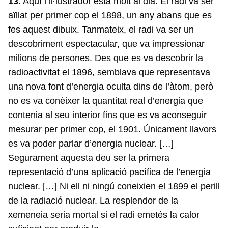
13.
Aquí l’il·lustrador està molt al dia. El radi va ser
aïllat per primer cop el 1898, un any abans que es
fes aquest dibuix. Tanmateix, el radi va ser un
descobriment espectacular, que va impressionar
milions de persones. Des que es va descobrir la
radioactivitat el 1896, semblava que representava
una nova font d’energia oculta dins de l’àtom, però
no es va conèixer la quantitat real d’energia que
contenia al seu interior fins que es va aconseguir
mesurar per primer cop, el 1901. Únicament llavors
es va poder parlar d’energia nuclear. […]
Segurament aquesta deu ser la primera
representació d’una aplicació pacífica de l’energia
nuclear. […] Ni ell ni ningú coneixien el 1899 el perill
de la radiació nuclear. La resplendor de la
xemeneia seria mortal si el radi emetés la calor