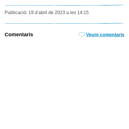
Publicació: 19 d'abril de 2023 a les 14:15
Comentaris
Veure comentaris
Subscriu-te al butlletí de Catorze
Enviem cada setmana un tast de cultura i literatura en
català per correu electrònic.
Subscriu-t’hi