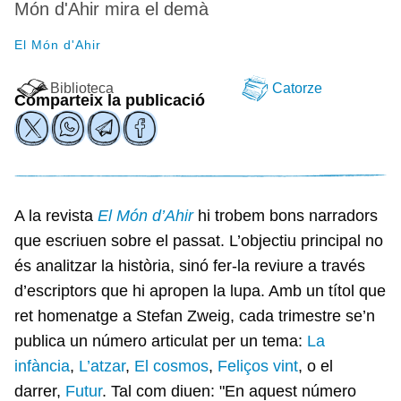
Món d'Ahir mira el demà
El Món d'Ahir
Biblioteca
Catorze
Comparteix la publicació
A la revista
El Món d’Ahir
hi trobem bons narradors
que escriuen sobre el passat. L’objectiu principal no
és analitzar la història, sinó fer-la reviure a través
d’escriptors que hi apropen la lupa. Amb un títol que
ret homenatge a Stefan Zweig, cada trimestre se’n
publica un número articulat per un tema:
La
infància
,
L’atzar
,
El cosmos
,
Feliços vint
, o el
darrer,
Futur
. Tal com diuen: "En aquest número