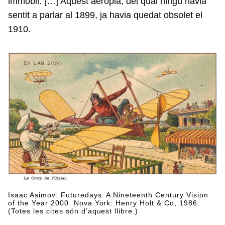
immòbil. […] Aquest aeroplà, del qual ningú havia
sentit a parlar al 1899, ja havia quedat obsolet el
1910.
Isaac Asimov: Futuredays: A Nineteenth Century Vision
of the Year 2000. Nova York: Henry Holt & Co, 1986.
(Totes les cites són d’aquest llibre.)