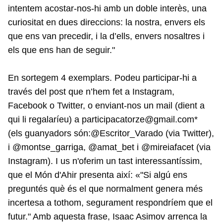
intentem acostar-nos-hi amb un doble interès, una
curiositat en dues direccions: la nostra, envers els
que ens van precedir, i la d’ells, envers nosaltres i
els que ens han de seguir."
En sortegem 4 exemplars. Podeu participar-hi a
través del post que n’hem fet a Instagram,
Facebook o Twitter, o enviant-nos un mail (dient a
qui li regalaríeu) a participacatorze@gmail.com*
(els guanyadors són:@Escritor_Varado (via Twitter),
i @montse_garriga, @amat_bet i @mireiafacet (via
Instagram). I us n'oferim un tast interessantíssim,
que el Món d'Ahir presenta així: «"Si algú ens
preguntés què és el que normalment genera més
incertesa a tothom, segurament respondríem que el
futur." Amb aquesta frase, Isaac Asimov arrenca la