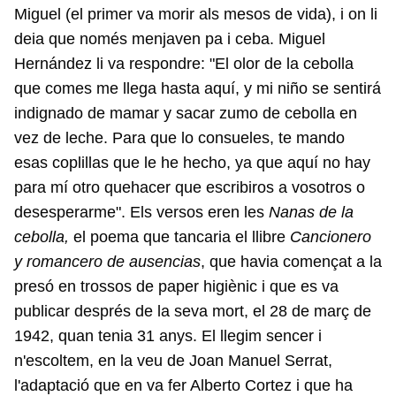
Miguel (el primer va morir als mesos de vida), i on li
deia que només menjaven pa i ceba. Miguel
Hernández li va respondre: "El olor de la cebolla
que comes me llega hasta aquí, y mi niño se sentirá
indignado de mamar y sacar zumo de cebolla en
vez de leche. Para que lo consueles, te mando
esas coplillas que le he hecho, ya que aquí no hay
para mí otro quehacer que escribiros a vosotros o
desesperarme". Els versos eren les
Nanas de la
cebolla,
el poema que tancaria el llibre
Cancionero
y romancero de ausencias
, que havia començat a la
presó en trossos de paper higiènic i que es va
publicar després de la seva mort, el 28 de març de
1942, quan tenia 31 anys. El llegim sencer i
n'escoltem, en la veu de Joan Manuel Serrat,
l'adaptació que en va fer Alberto Cortez i que ha