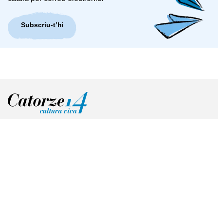
Subscriu-t’hi
PLÀNOL DE CATORZE
Rebedor
Sala d'estar
Biblioteca
Piano
Butaca
Passadís
Estudi
Cambres pròpies