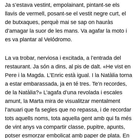
Ja s’estava vestint, empolainant, pintant-se els
llavis de vermell, posant-se el vestit negre curt, el
de butxaques, perquè mai se sap on hauràs
d’amagar la suor de les mans. Va agafar la moto i
es va plantar al Velódromo.
La va trobar, nerviosa i excitada, a l’entrada del
restaurant. Ja són a dins, al pis de dalt. «He vist en
Pere i la Magda. L’Enric està igual. I la Natàlia torna
a estar embarassada, ja en té tres. Te’n recordes,
de la Natàlia?» L’agafa d’una revolada i escales
amunt, la Marta mira de visualitzar mentalment
l’anuari que fa segles que no repassa, i de recordar
tots aquells noms, tota aquella gent amb qui fa més
de vint anys va compartir classe, pupitre, apunts,
potser esmorzar embolicat amb paper de plata. En