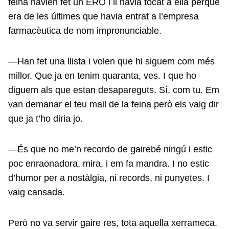
feina havien fet un ERO i li havia tocat a ella perquè
era de les últimes que havia entrat a l’empresa
farmacèutica de nom impronunciable.
—Han fet una llista i volen que hi siguem com més
millor. Que ja en tenim quaranta, ves. I que ho
diguem als que estan desapareguts. Sí, com tu. Em
van demanar el teu mail de la feina però els vaig dir
que ja t’ho diria jo.
—És que no me’n recordo de gairebé ningú i estic
poc enraonadora, mira, i em fa mandra. I no estic
d’humor per a nostàlgia, ni records, ni punyetes. I
vaig cansada.
Però no va servir gaire res, tota aquella xerrameca.