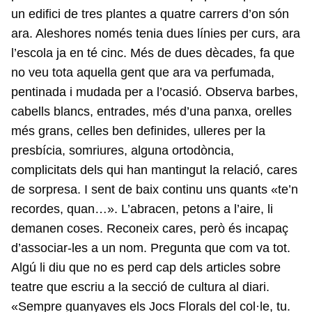
un edifici de tres plantes a quatre carrers d’on són
ara. Aleshores només tenia dues línies per curs, ara
l’escola ja en té cinc. Més de dues dècades, fa que
no veu tota aquella gent que ara va perfumada,
pentinada i mudada per a l’ocasió. Observa barbes,
cabells blancs, entrades, més d’una panxa, orelles
més grans, celles ben definides, ulleres per la
presbícia, somriures, alguna ortodòncia,
complicitats dels qui han mantingut la relació, cares
de sorpresa. I sent de baix continu uns quants «te’n
recordes, quan…». L’abracen, petons a l’aire, li
demanen coses. Reconeix cares, però és incapaç
d’associar-les a un nom. Pregunta que com va tot.
Algú li diu que no es perd cap dels articles sobre
teatre que escriu a la secció de cultura al diari.
«Sempre guanyaves els Jocs Florals del col·le, tu.