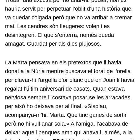
Trobar una excusa per no anar-hi, potser, només
hauria servit per perpetuar l’oblit d’una història que
va quedar colgada però que no va arribar a cremar
mai. Les cendres són lleugeres: volen i es
desintegren. El que s’enterra, només queda
amagat. Guardat per als dies plujosos.
La Marta pensava en els pretextos que li havia
donat a la Núria mentre buscava el forat de l’orella
per clavar-hi l’argolla d’or blanc que en Joan li havia
regalat l’últim aniversari de casats. Quan estava
nerviosa sempre li costava posar-se les arracades,
per això ho deixava per al final. «Sisplau,
acompanya-m’hi, Marta. Que tinc ganes de sortir
però no hi vull anar sola.» A l’amiga, l’acabava de
deixar aquell penques amb qui anava i, a més, a la