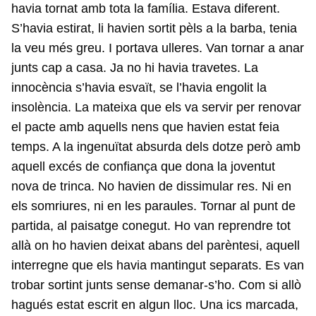
havia tornat amb tota la família. Estava diferent.
S’havia estirat, li havien sortit pèls a la barba, tenia
la veu més greu. I portava ulleres. Van tornar a anar
junts cap a casa. Ja no hi havia travetes. La
innocència s’havia esvaït, se l’havia engolit la
insolència. La mateixa que els va servir per renovar
el pacte amb aquells nens que havien estat feia
temps. A la ingenuïtat absurda dels dotze però amb
aquell excés de confiança que dona la joventut
nova de trinca. No havien de dissimular res. Ni en
els somriures, ni en les paraules. Tornar al punt de
partida, al paisatge conegut. Ho van reprendre tot
allà on ho havien deixat abans del parèntesi, aquell
interregne que els havia mantingut separats. Es van
trobar sortint junts sense demanar-s’ho. Com si allò
hagués estat escrit en algun lloc. Una ics marcada,