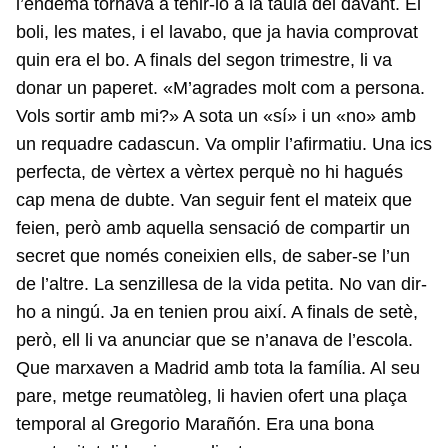
l’endemà tornava a tenir-lo a la taula del davant. El
boli, les mates, i el lavabo, que ja havia comprovat
quin era el bo. A finals del segon trimestre, li va
donar un paperet. «M’agrades molt com a persona.
Vols sortir amb mi?» A sota un «sí» i un «no» amb
un requadre cadascun. Va omplir l’afirmatiu. Una ics
perfecta, de vèrtex a vèrtex perquè no hi hagués
cap mena de dubte. Van seguir fent el mateix que
feien, però amb aquella sensació de compartir un
secret que només coneixien ells, de saber-se l’un
de l’altre. La senzillesa de la vida petita. No van dir-
ho a ningú. Ja en tenien prou així. A finals de setè,
però, ell li va anunciar que se n’anava de l’escola.
Que marxaven a Madrid amb tota la família. Al seu
pare, metge reumatòleg, li havien ofert una plaça
temporal al Gregorio Marañón. Era una bona