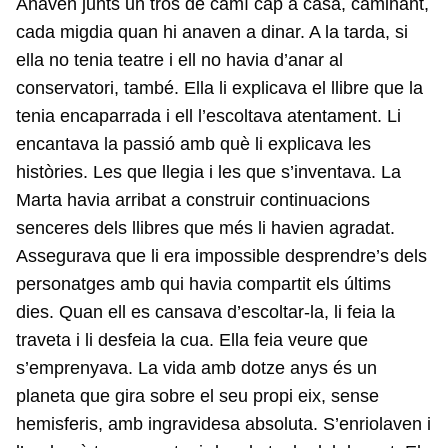
Anaven junts un tros de camí cap a casa, caminant,
cada migdia quan hi anaven a dinar. A la tarda, si
ella no tenia teatre i ell no havia d’anar al
conservatori, també. Ella li explicava el llibre que la
tenia encaparrada i ell l’escoltava atentament. Li
encantava la passió amb què li explicava les
històries. Les que llegia i les que s’inventava. La
Marta havia arribat a construir continuacions
senceres dels llibres que més li havien agradat.
Assegurava que li era impossible desprendre’s dels
personatges amb qui havia compartit els últims
dies. Quan ell es cansava d’escoltar-la, li feia la
traveta i li desfeia la cua. Ella feia veure que
s’emprenyava. La vida amb dotze anys és un
planeta que gira sobre el seu propi eix, sense
hemisferis, amb ingravidesa absoluta. S’enriolaven i