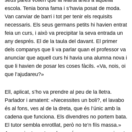
seus pares volien que la Marta anés a aquella
escola. Tenia bona fama i s’havia posat de moda.
Van canviar de barri i tot per tenir els requisits
necessaris. Els seus germans petits hi havien entrat
feia un curs, i això va precipitar la seva entrada un
any després. El de la taula del davant. El primer
dels companys que li va parlar quan el professor va
anunciar que aquell curs hi havia una alumna nova i
que li havien de posar les coses fàcils. «Va, nois, oi
que l’ajudareu?»
Ell, aplicat, s’ho va prendre al peu de la lletra.
Parlador i amatent: «Necessites un boli?, el lavabo
és al fons, ves al de la dreta, que és l’únic amb la
cadena que funciona. Els divendres no portem bata.
El tutor sembla enrotllat, però no te’n fiïs massa.»