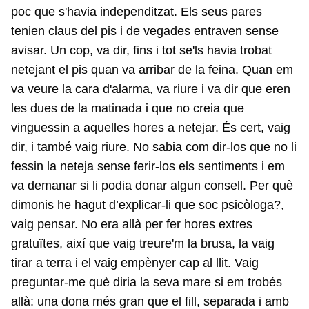
poc que s'havia independitzat. Els seus pares
tenien claus del pis i de vegades entraven sense
avisar. Un cop, va dir, fins i tot se'ls havia trobat
netejant el pis quan va arribar de la feina. Quan em
va veure la cara d'alarma, va riure i va dir que eren
les dues de la matinada i que no creia que
vinguessin a aquelles hores a netejar. És cert, vaig
dir, i també vaig riure. No sabia com dir-los que no li
fessin la neteja sense ferir-los els sentiments i em
va demanar si li podia donar algun consell. Per què
dimonis he hagut d’explicar-li que soc psicòloga?,
vaig pensar. No era allà per fer hores extres
gratuïtes, així que vaig treure'm la brusa, la vaig
tirar a terra i el vaig empènyer cap al llit. Vaig
preguntar-me què diria la seva mare si em trobés
allà: una dona més gran que el fill, separada i amb