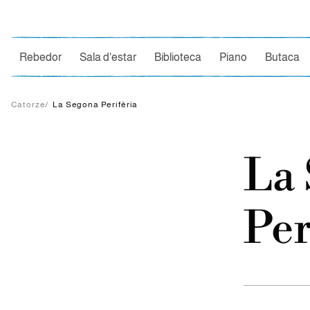
Ce
Rebedor
Sala d'estar
Biblioteca
Piano
Butaca
Catorze
/
La Segona Perifèria
La
Per