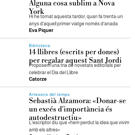
Alguna cosa sublim a Nova
York
Hi he tornat aquesta tardor, quan fa trenta-un
anys d'aquell primer viatge només d'anada
Eva Piquer
Biblioteca
14 llibres (escrits per dones)
per regalar aquest Sant Jordi
Proposem una tria de novetats editorials per
celebrar el Dia del Llibre
Catorze
Artesans del temps
Sebastià Alzamora: «Donar-se
un excés d'importància és
autodestructiu»
L'escriptor diu que «hem perdut la idea que vivim
amb els altres»