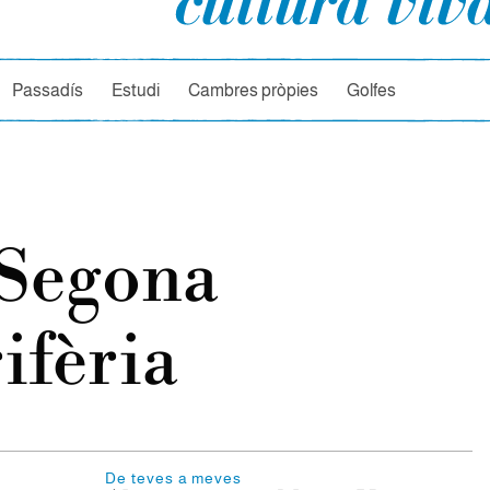
rcador
Passadís
Estudi
Cambres pròpies
Golfes
 Segona
ifèria
De teves a meves