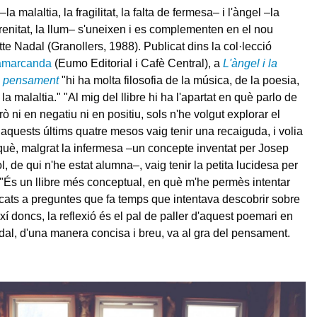
la malaltia, la fragilitat, la falta de fermesa– i l'àngel –la
erenitat, la llum– s'uneixen i es complementen en el nou
te Nadal (Granollers, 1988). Publicat dins la col·lecció
Samarcanda
(Eumo Editorial i Cafè Central), a
L'àngel i la
l pensament
"hi ha molta filosofia de la música, de la poesia,
 la malaltia." "Al mig del llibre hi ha l'apartat en què parlo de
rò ni en negatiu ni en positiu, sols n'he volgut explorar el
aquests últims quatre mesos vaig tenir una recaiguda, i volia
què, malgrat la infermesa –un concepte inventat per Josep
, de qui n'he estat alumna–, vaig tenir la petita lucidesa per
​ "És un llibre més conceptual, en què m'he permès intentar
icats a preguntes que fa temps que intentava descobrir sobre
ixí doncs, la reflexió és el pal de paller d'aquest poemari en
dal, d'una manera concisa i breu, va al gra del pensament.