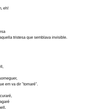
, eh!
lesa
 aquella tristesa que semblava invisible.
ll,
sorneguer,
que em va dir "tornaré".
curaré,
vagaré
ell,