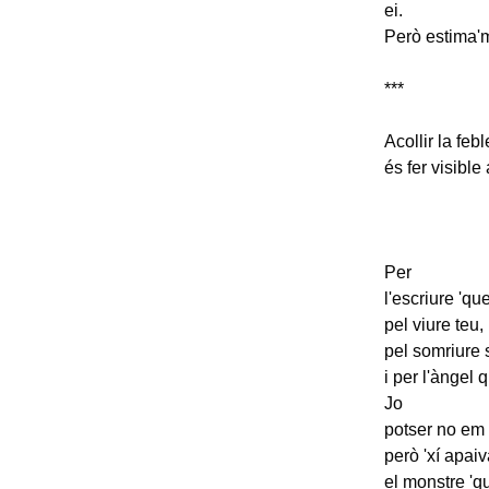
ei.
Però estima'm
***
Acollir la feb
és fer visible
Per
l'escriure 'que
pel viure teu,
pel somriure 
i per l'àngel 
Jo
potser no em 
però 'xí apai
el monstre 'qu