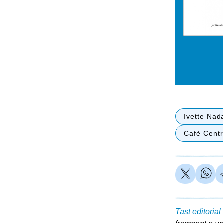
Ivette Nad
Cafè Centra
Tast editorial