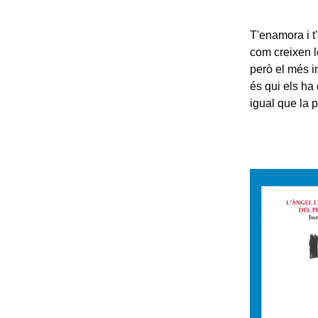
T'enamora i t'
com creixen l
però el més i
és qui els ha 
igual que la 