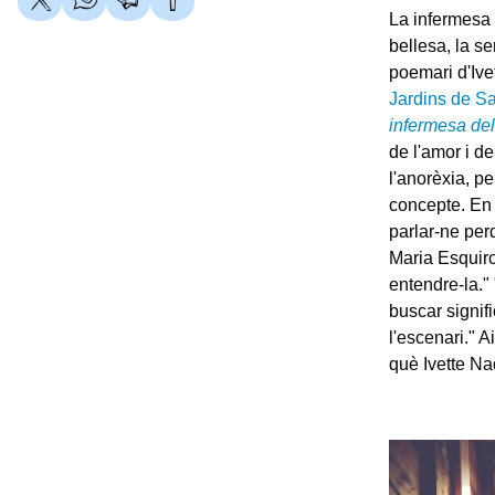
La infermesa –
bellesa, la s
poemari d'Ivet
Jardins de 
infermesa de
de l'amor i de
l'anorèxia, pe
concepte. En 
parlar-ne per
Maria Esquirol
entendre-la."
buscar signif
l'escenari." A
què Ivette Na