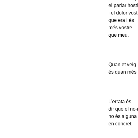
el parlar hosti
i el dolor vos
que era i és
més vostre
que meu.
Quan et veig
és quan més et
L'errata és
dir que el no-
no és alguna
en concret.