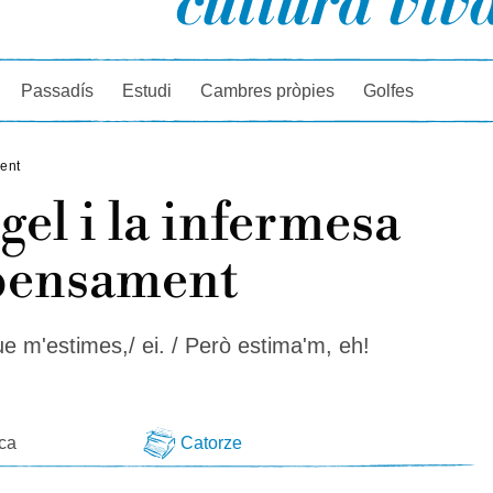
rcador
Passadís
Estudi
Cambres pròpies
Golfes
ment
gel i la infermesa
 pensament
e m'estimes,/ ei. / Però estima'm, eh!
eca
Catorze