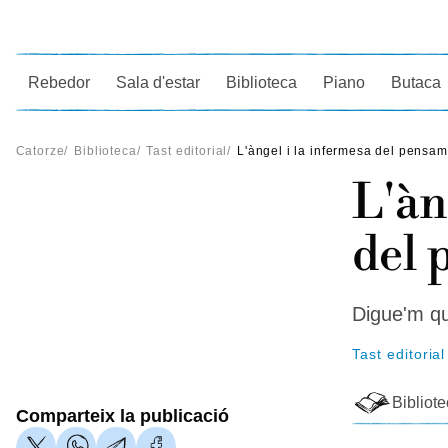
Ce
Rebedor
Sala d'estar
Biblioteca
Piano
Butaca
Catorze
/
Biblioteca
/
Tast editorial
/
L'àngel i la infermesa del pensa
L'àn
del
Digue'm qu
Tast editorial
Bibliot
Comparteix la publicació