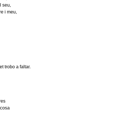
l seu,
tre i meu,
 trobo a faltar.
res
 cosa