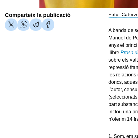
Comparteix la publicació
Foto: Catorz
A banda de se
Manuel de Ped
anys el princ
llibre
Prosa d
sobre els «al
repressió fra
les relacions 
doncs, aquest
l’autor, censu
(seleccionats
part substanc
inclou una pr
n'oferim 14 f
1.
Som, em sem