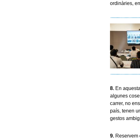
ordinàries, e
8.
En aquesta l
algunes coses
carrer, no en
país, tenen u
gestos ambigu
9.
Reservem el