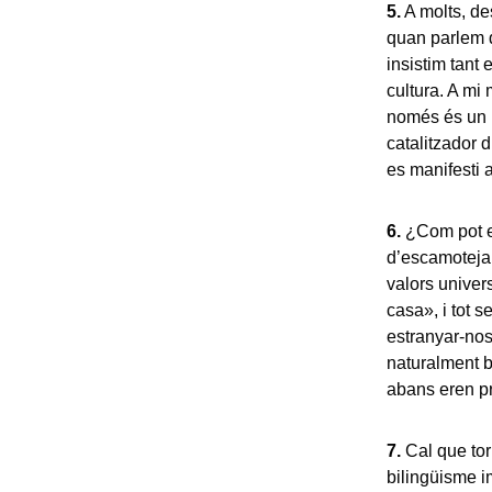
5.
A molts, des
quan parlem de
insistim tant 
cultura. A mi
només és un i
catalitzador 
es manifesti a
6.
¿Com pot es
d’escamotejar
valors univer
casa», i tot 
estranyar-nos
naturalment b
abans eren pr
7.
Cal que tor
bilingüisme i