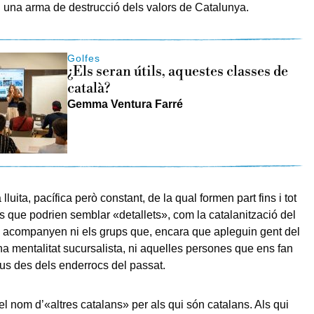
n una arma de destrucció dels valors de Catalunya.
Golfes
¿Els seran útils, aquestes classes de
català?
Gemma Ventura Farré
luita, pacífica però constant, de la qual formen part fins i tot
 que podrien semblar «detallets», com la catalanització del
s acompanyen ni els grups que, encara que apleguin gent del
na mentalitat sucursalista, ni aquelles persones que ens fan
s des dels enderrocs del passat.
 nom d’«altres catalans» per als qui són catalans. Als qui