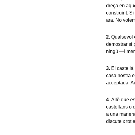
dreça en aque
construint. Si
ara. No volem
2.
Qualsevol c
demostrar si 
ningú —i meny
3.
El castellà
casa nostra e
acceptada. Aix
4.
Allò que es
castellans o d
a una manera 
discuteix tot 