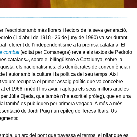
e
r l’escriptor amb més llorers i lectors de la seva generació,
rolo (1 d'abril de 1918 - 26 de juny de 1990) va ser durant
ipal referent de l’independentisme a la premsa catalana. El
e combat
(editat per Comanegra) revela els textos de Pedrolo
tres catalans», sobre el bilingüisme a Catalunya, sobre la
nquista, els nacionalismes, els demòcrates de conveniència i
de l’autor amb la cultura i la política del seu temps. Així
 volum recupera el primer assaig polític que va concebre
rat el 1966 i inèdit fins avui, i aplega els seus millors articles
 per Júlia Ojeda, que també n'ha escrit el pròleg), que en una
ial també es publiquen per primera vegada. A més a més,
esentació de Jordi Puig i un epíleg de Teresa Ibars. Us
ragments:
bla, un arc del pont que travessa el temps, el pilar que es