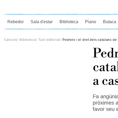
Ce
Rebedor
Sala d'estar
Biblioteca
Piano
Butaca
Catorze
/
Biblioteca
/
Tast editorial
/
Pedrolo i el dret dels catalans de
Pedr
cata
a ca
Fa angúnia
pròximes al
favor seu 