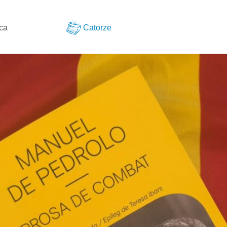
eca
Catorze