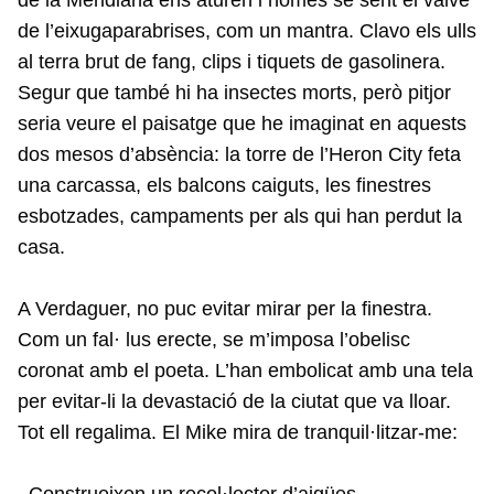
de l’eixugaparabrises, com un mantra. Clavo els ulls
al terra brut de fang, clips i tiquets de gasolinera.
Segur que també hi ha insectes morts, però pitjor
seria veure el paisatge que he imaginat en aquests
dos mesos d’absència: la torre de l’Heron City feta
una carcassa, els balcons caiguts, les finestres
esbotzades, campaments per als qui han perdut la
casa.
A Verdaguer, no puc evitar mirar per la finestra.
Com un fal· lus erecte, se m’imposa l’obelisc
coronat amb el poeta. L’han embolicat amb una tela
per evitar-li la devastació de la ciutat que va lloar.
Tot ell regalima. El Mike mira de tranquil·litzar-me:
–Construeixen un recol·lector d’aigües.