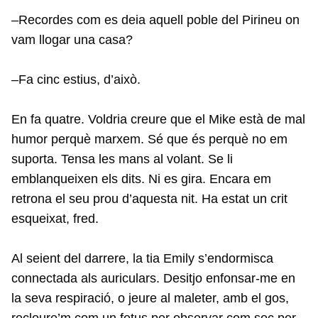
–Recordes com es deia aquell poble del Pirineu on
vam llogar una casa?
–Fa cinc estius, d’això.
En fa quatre. Voldria creure que el Mike està de mal
humor perquè marxem. Sé que és perquè no em
suporta. Tensa les mans al volant. Se li
emblanqueixen els dits. Ni es gira. Encara em
retrona el seu prou d’aquesta nit. Ha estat un crit
esqueixat, fred.
Al seient del darrere, la tia Emily s’endormisca
connectada als auriculars. Desitjo enfonsar-me en
la seva respiració, o jeure al maleter, amb el gos,
recloure’m com un fetus per observar com soc per