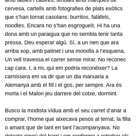
cervesa, cartells amb fotografies de plats exòtics
que s’han tornat casolans: burritos, falàfels,
noodles. Encara no s’han esgrogueït. Hi ha una
dona amb un paraigua que no sembla tenir tanta
pressa. Deu esperar algú. Sí, a un nen que ara
arriba xop, amb patinet i una motxilla a l’esquena.
Un vell travessa el carrer sense mirar. No reconec
cap cara. I, a mi, qui em podria reconèixer? La
carnissera em va dir que un dia marxaria a
Alemanya amb el fill i el gos, per sempre. Ara és
morta i el Malon jeu darrere del cotxe, dormint.
Busco la modista vídua amb el seu carret d’anar a
comprar, l’home que aixecava pesos al terrat, la filla
o amant que de tant en tant l’acompanyava. No
detecto ningú del barri i em conformo a retrobar els