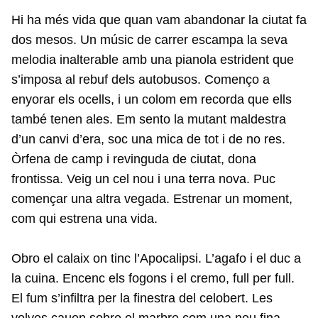
Hi ha més vida que quan vam abandonar la ciutat fa
dos mesos. Un músic de carrer escampa la seva
melodia inalterable amb una pianola estrident que
s’imposa al rebuf dels autobusos. Començo a
enyorar els ocells, i un colom em recorda que ells
també tenen ales. Em sento la mutant maldestra
d’un canvi d’era, soc una mica de tot i de no res.
Òrfena de camp i revinguda de ciutat, dona
frontissa. Veig un cel nou i una terra nova. Puc
començar una altra vegada. Estrenar un moment,
com qui estrena una vida.
Obro el calaix on tinc l’Apocalipsi. L’agafo i el duc a
la cuina. Encenc els fogons i el cremo, full per full.
El fum s’infiltra per la finestra del celobert. Les
volves cauen sobre el marbre com una neu fina.