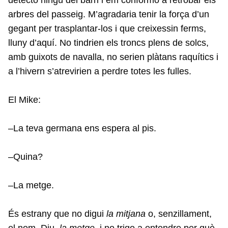
arbres del passeig. M’agradaria tenir la força d’un
gegant per trasplantar-los i que creixessin ferms,
lluny d’aquí. No tindrien els troncs plens de solcs,
amb guixots de navalla, no serien plàtans raquítics i
a l’hivern s’atrevirien a perdre totes les fulles.
El Mike:
–La teva germana ens espera al pis.
–Quina?
–La metge.
És estrany que no digui
la mitjana
o, senzillament,
el nom. Diu,
la metge
, i no trigo a entendre per què.