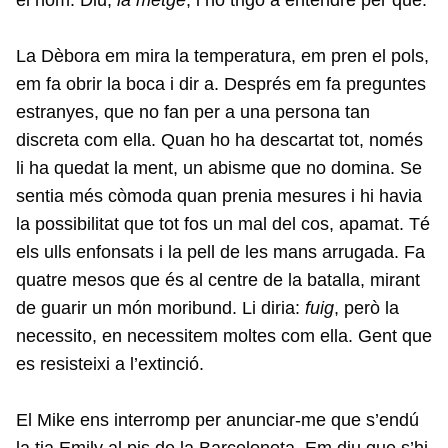
La Dèbora em mira la temperatura, em pren el pols,
em fa obrir la boca i dir a. Després em fa preguntes
estranyes, que no fan per a una persona tan
discreta com ella. Quan ho ha descartat tot, només
li ha quedat la ment, un abisme que no domina. Se
sentia més còmoda quan prenia mesures i hi havia
la possibilitat que tot fos un mal del cos, apamat. Té
els ulls enfonsats i la pell de les mans arrugada. Fa
quatre mesos que és al centre de la batalla, mirant
de guarir un món moribund. Li diria:
fuig
, però la
necessito, en necessitem moltes com ella. Gent que
es resisteixi a l’extinció.
El Mike ens interromp per anunciar-me que s’endú
la tia Emily al pis de la Barceloneta. Em diu que s’hi