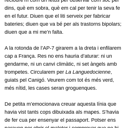
dins, què em sobra, què em cal per tenir la seva fe
en el futur. Diuen que el liti serveix per fabricar
bateries; diuen que va bé per als trastorns bipolars;
diuen que a mi me’n falta.
A la rotonda de l’AP-7 girarem a la dreta i enfilarem
cap a França. Res no ens hauria d’aturar: ni un
gendarme, ni un canvi climàtic, ni set àngels amb
trompetes. Circularem per
La Languedocienne
,
guiats pel Canigó. Veurem com tot és més verd,
més nítid, les cases seran groguenques.
De petita m’emocionava creuar aquesta línia que
havia vist tants cops dibuixada als mapes. S’havia
de fer cua per ensenyar el passaport. Potser ens
paraven per obrir el maleter i comprovar que no hi