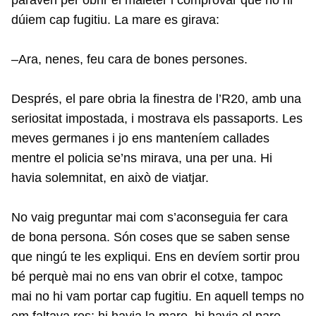
dúiem cap fugitiu. La mare es girava:
–Ara, nenes, feu cara de bones persones.
Després, el pare obria la finestra de l’R20, amb una
seriositat impostada, i mostrava els passaports. Les
meves germanes i jo ens manteníem callades
mentre el policia se’ns mirava, una per una. Hi
havia solemnitat, en això de viatjar.
No vaig preguntar mai com s’aconseguia fer cara
de bona persona. Són coses que se saben sense
que ningú te les expliqui. Ens en devíem sortir prou
bé perquè mai no ens van obrir el cotxe, tampoc
mai no hi vam portar cap fugitiu. En aquell temps no
em faltava res: hi havia la mare, hi havia el pare,