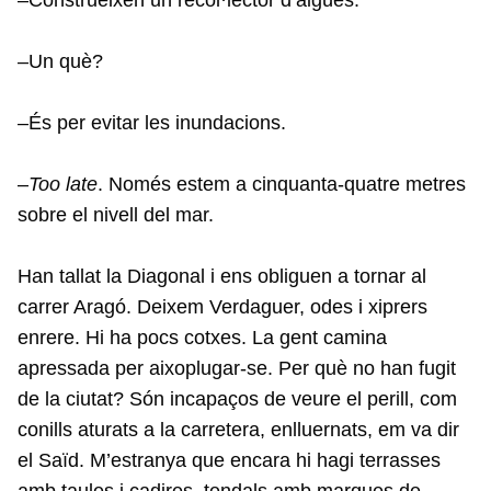
–Un què?
–És per evitar les inundacions.
–
Too late
. Només estem a cinquanta-quatre metres
sobre el nivell del mar.
Han tallat la Diagonal i ens obliguen a tornar al
carrer Aragó. Deixem Verdaguer, odes i xiprers
enrere. Hi ha pocs cotxes. La gent camina
apressada per aixoplugar-se. Per què no han fugit
de la ciutat? Són incapaços de veure el perill, com
conills aturats a la carretera, enlluernats, em va dir
el Saïd. M’estranya que encara hi hagi terrasses
amb taules i cadires, tendals amb marques de