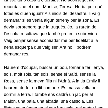
recordar-ne el nom: Montse, Teresa, Núria, per què
totes es diuen igual? Als inicis del desastre, li vaig
demanar si es venia algun terreny per la zona. Es
devia sorprendre que la truqués. Jo, la rareta de
l’escola, resultava que també pretenia sobreviure.
Vaig penjar sense acomiadar-me per fidelitat a la
nena esquerpa que vaig ser. Ara no li podrem
demanar res.
Haurem d’ocupar, buscar un pou, tornar a fer llenya,
sols, molt sols, tan sols, sense el Saïd, sense la
Rosa, sense la meva filla ni l’Adrià. A la tia Emily li
haurem de fer un llit còmode. És massa vella per
dormir a terra. I també ens caldrà un jaç per al
Malon, una pala, una aixada, una cassola. Les
llistes se’m fonen en el son bressolat pel motor i em