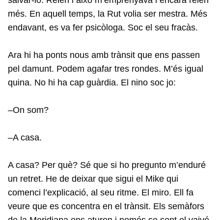
més. En aquell temps, la Rut volia ser mestra. Més
endavant, es va fer psicòloga. Soc el seu fracàs.
Ara hi ha ponts nous amb trànsit que ens passen
pel damunt. Podem agafar tres rondes. M’és igual
quina. No hi ha cap guàrdia. El nino soc jo:
–On som?
–A casa.
A casa? Per què? Sé que si ho pregunto m’enduré
un retret. He de deixar que sigui el Mike qui
comenci l’explicació, al seu ritme. El miro. Ell fa
veure que es concentra en el trànsit. Els semàfors
de la Meridiana ens aturen i només se sent el vaivé