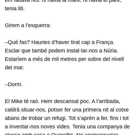
tenia liti.
Girem a l’esquerra:
–Què fas? Hauries d’haver tirat cap a França.
Esclar que també podem instal·lar-nos a Núria.
Estaríem a més de mil metres per sobre del nivell
del mar.
–Dorm.
El Mike té raó. Hem descansat poc. A l’arribada,
caldrà situar-nos, potser fer una primera nit al cotxe
abans de trobar un refugi. Tot s’aprèn a fer, fins i tot
a inventar-nos noves vides. Tenia una companya de
classe amb casa a Queralbs. No aconsegueixo