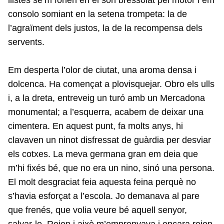
consolo somiant en la setena trompeta: la de
l’agraïment dels justos, la de la recompensa dels
servents.
Em desperta l’olor de ciutat, una aroma densa i
dolcenca. Ha començat a plovisquejar. Obro els ulls
i, a la dreta, entreveig un turó amb un Mercadona
monumental; a l’esquerra, acabem de deixar una
cimentera. En aquest punt, fa molts anys, hi
clavaven un ninot disfressat de guàrdia per desviar
els cotxes. La meva germana gran em deia que
m’hi fixés bé, que no era un nino, sinó una persona.
El molt desgraciat feia aquesta feina perquè no
s’havia esforçat a l’escola. Jo demanava al pare
que frenés, que volia veure bé aquell senyor,
salvar-lo. Reien i això m’emprenyava i encara reien