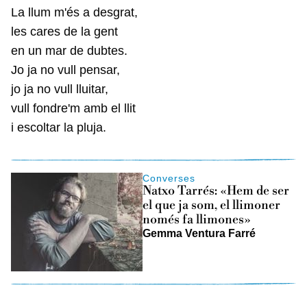
La llum m'és a desgrat,
les cares de la gent
en un mar de dubtes.
Jo ja no vull pensar,
jo ja no vull lluitar,
vull fondre'm amb el llit
i escoltar la pluja.
Converses
Natxo Tarrés: «Hem de ser
el que ja som, el llimoner
només fa llimones»
Gemma Ventura Farré