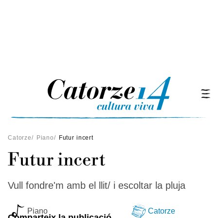
Catorze
/
Piano
/
Futur incert
Futur incert
Vull fondre'm amb el llit/ i escoltar la pluja
Piano
Catorze
Comparteix la publicació