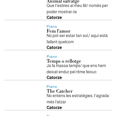
Animal salvatge
Que t'estires al meu llit/ només per
poder mostrar-te
Catorze
Piano
Fem l'amor
No pot ser estar tan sol,/ aquí està
fallant quelcom
Catorze
Piano
Temps o rellotge
Ja fa massa temps/ que ens hem
deixat endur pel ritme feixuc
Catorze
Piano
The Catcher
No entens les estratègies, t'agrada
més l'atzar
Catorze