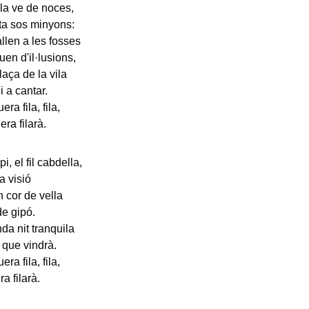
la ve de noces,
pta sos minyons:
len a les fosses
uen d'il·lusions,
laça de la vila
i a cantar.
 fila, fila,
a filarà.
i, el fil cabdella,
la visió
n cor de vella
de gipó.
nda nit tranquila
a que vindrà.
a fila, fila,
 filarà.