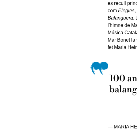
es recull pri
com
Elegies
,
Balanguera
.
l'himne de Ma
Música Catal
Mar Bonet la v
fet Maria Hein
100 an
balan
— MARIA HEI