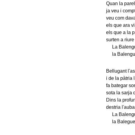
Quan la parel
ja veu i com
veu com daval
els que ara vi
els que a la p
surten a riure 
La Balenguera
la Balenguer
Bellugant l'asp
i de la pàtria 
fa bategar so
sota la sarja 
Dins la profu
destria l'aub
La Balenguer
la Baleguera