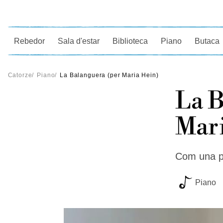
Ce
Rebedor
Sala d'estar
Biblioteca
Piano
Butaca
Catorze
/
Piano
/
La Balanguera (per Maria Hein)
La B
Mari
Com una pa
Piano