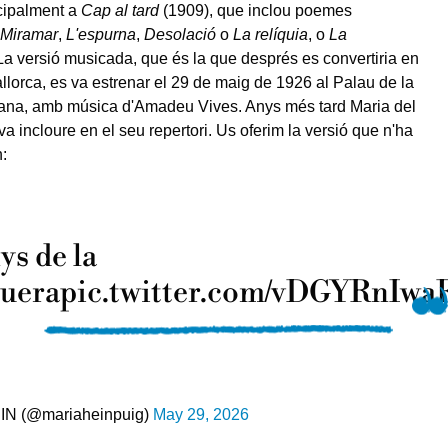
ncipalment a
Cap al tard
(1909), que inclou poemes
Miramar
,
L'espurna
,
Desolació
o
La relíquia
, o
La
 La versió musicada, que és la que després es convertiria en
llorca, es va estrenar el 29 de maig de 1926 al Palau de la
ana, amb música d'Amadeu Vives. Anys més tard Maria del
a incloure en el seu repertori. Us oferim la versió que n'ha
:
ys de la
guerapic.twitter.com/vDGYRnIwa
N (@mariaheinpuig)
May 29, 2026