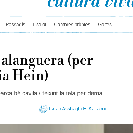
rcador
Passadís
Estudi
Cambres pròpies
Golfes
alanguera (per
a Hein)
rca bé cavila / teixint la tela per demà
Farah Assbaghi El Aallaoui