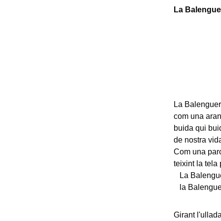
La Balengue
La Balenguer
com una arany
buida qui bui
de nostra vida 
Com una parc
teixint la tel
La Balenguera
la Balenguera
Girant l'ullad