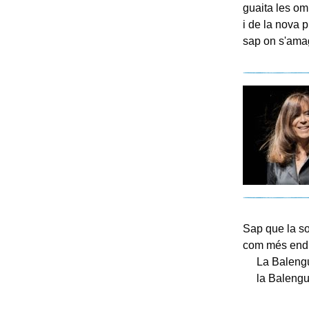
guaita les omb
i de la nova 
sap on s'amag
Sap que la so
com més endin
La Balenguera
la Balenguer