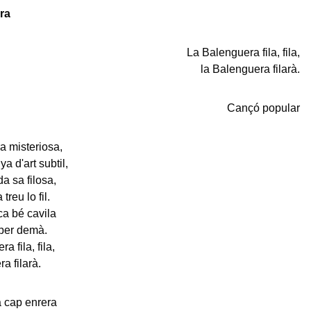
ra
La Balenguera fila, fila,
la Balenguera filarà.
Cançó popular
a misteriosa,
a d'art subtil,
da sa filosa,
treu lo fil.
a bé cavila
a per demà.
 fila, fila,
 filarà.
a cap enrera