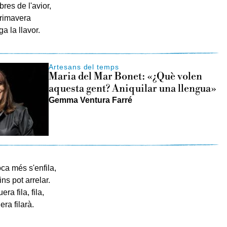
res de l'avior,
primavera
a la llavor.
Artesans del temps
Maria del Mar Bonet: «¿Què volen
aquesta gent? Aniquilar una llengua»
Gemma Ventura Farré
ca més s'enfila,
s pot arrelar.
 fila, fila,
a filarà.