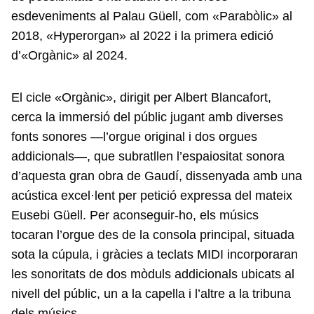
esdeveniments al Palau Güell, com «Parabòlic» al
2018, «Hyperorgan» al 2022 i la primera edició
d’«Orgànic» al 2024.
El cicle «Orgànic», dirigit per Albert Blancafort,
cerca la immersió del públic jugant amb diverses
fonts sonores —l’orgue original i dos orgues
addicionals—, que subratllen l’espaiositat sonora
d’aquesta gran obra de Gaudí, dissenyada amb una
acústica excel·lent per petició expressa del mateix
Eusebi Güell. Per aconseguir-ho, els músics
tocaran l’orgue des de la consola principal, situada
sota la cúpula, i gràcies a teclats MIDI incorporaran
les sonoritats de dos mòduls addicionals ubicats al
nivell del públic, un a la capella i l’altre a la tribuna
dels músics.