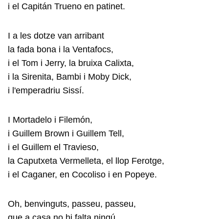
i el Capitán Trueno en patinet.
I a les dotze van arribant
la fada bona i la Ventafocs,
i el Tom i Jerry, la bruixa Calixta,
i la Sirenita, Bambi i Moby Dick,
i l'emperadriu Sissí.
I Mortadelo i Filemón,
i Guillem Brown i Guillem Tell,
i el Guillem el Travieso,
la Caputxeta Vermelleta, el llop Ferotge,
i el Caganer, en Cocoliso i en Popeye.
Oh, benvinguts, passeu, passeu,
que a casa no hi falta ningú,