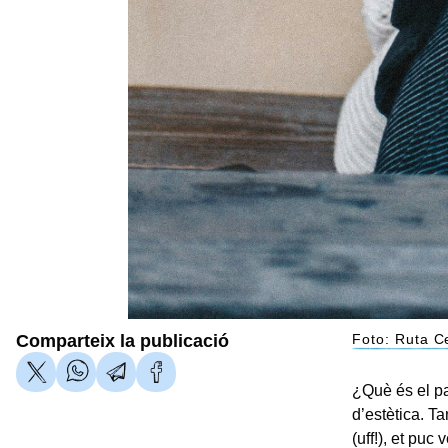
Comparteix la publicació
Foto: Ruta C
¿Què és el pa
d’estètica. T
(uff!), et puc