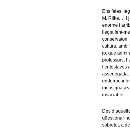
Ens feies lle
M. Rilke,… I 
enorme i arri
llegia fent-m
conservatori,
cultura, amb l
jo, que admira
professors, ha
t’entestaves 
assedegada. Q
enderrocar le
meus quasi vi
insaciable.
Des d’aquells
qüestionar-ho 
sobretot, a d