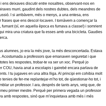
i ens deixaves discutir entre nosaltres, observant-nos en
miraves murri, gaudint dels nostres dubtes, dels meandres de
cussió. I si arribàvem, més o menys, a una entesa, ens
 frases que ens descol·locaven. I tornàvem a començar la
u, fumant (sí, en aquella època es fumava a classe!) i somrient
 qui mira una criatura que fa esses amb una bicicleta. Gaudies
erca.
eus alumnes, jo era la més jove, la més desconcertada. Estava
. Acostumada a professors que emanaven seguretat i que
otes les respostes, trobar-te va ser un xoc. Perquè jo
r COU, havia anat a escolapis i gairebé encara parlava de
nts. I tu jugaves en una altra lliga. Al principi em cohibia molt
tenies de fer-me replantejar-m’ho tot, de qüestionar-ho tot, i
blar un professor. I ara, després de tants anys, veig que, de
el meu primer mestre. Perquè per primera vegada un professor
a amb respostes, sinó que m’inquietava amb més i més