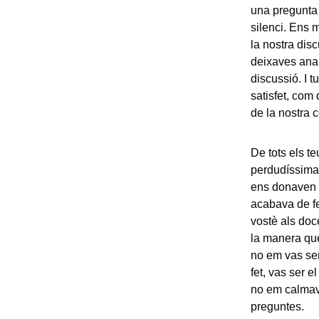
una pregunta 
silenci. Ens 
la nostra dis
deixaves anar
discussió. I t
satisfet, com
de la nostra c
De tots els t
perdudíssima
ens donaven t
acabava de fe
vostè als doce
la manera que 
no em vas sem
fet, vas ser 
no em calmav
preguntes.