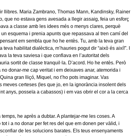
gir llibres. Maria Zambrano, Thomas Mann, Kandinsky, Rainer
jo, que no estava gens avesada a llegir assaig, feia un esforç
bava a classe amb les idees més o menys clares, perquè
e un esquema i prenia apunts que repassava al tren camí del
 pensant em sembla que ho he entès. Tu, amb la teva gran
a teva habilitat dialèctica, m’hauries pogut dir “això és així!”. I
va la teva saviesa i que confiava en l’autoritat dels
uria sortit de classe tranquil·la. D'acord. Ho he entès. Però
a no donar-me cap veritat i em deixaves anar, atemorida i
uina gran lliçó, Miquel, no t’ho pots imaginar. Vas
s meves certeses (les que jo, en la ignorància insolent dels
nt anys, posseïa a cabassos) i em vas obrir el cor a la cerca
 temps, he après a dubtar. A plantejar-me les coses. A
tot i a no donar per fet res del que em donen per vàlid, i
esconfiar de les solucions barates. Els teus ensenyaments