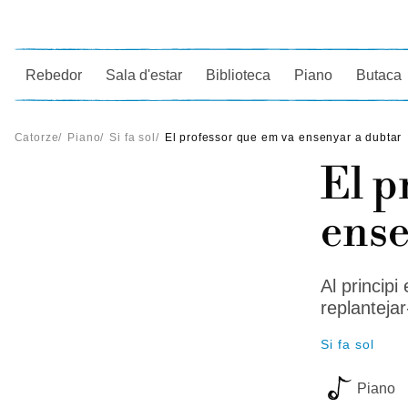
Ce
Rebedor
Sala d'estar
Biblioteca
Piano
Butaca
Catorze
/
Piano
/
Si fa sol
/
El professor que em va ensenyar a dubtar
El p
ense
Al princip
replantejar
Si fa sol
Piano