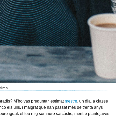
elma
radís? M’ho vas preguntar, estimat
mestre
, un dia, a classe
anco els ulls, i malgrat que han passat més de trenta anys
 veure igual: el teu mig somriure sarcàstic, mentre plantejaves