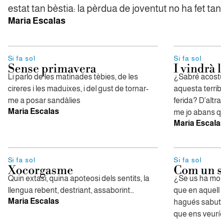
estat tan bèstia: la pèrdua de joventut no ha fet tan
Maria Escalas
Si fa sol
Si fa sol
Sense primavera
I vindrà 
Li parlo de les matinades tèbies, de les
¿Sabré acostu
cireres i les maduixes, i del gust de tornar-
aquesta terrib
me a posar sandàlies
ferida? D’altra
Maria Escalas
me jo abans q
Maria Escala
Si fa sol
Si fa sol
Xocorgasme
Com un s
Quin extasi, quina apoteosi dels sentits, la
¿Se us ha mor
llengua rebent, destriant, assaborint…
que en aquell
Maria Escalas
hagués sabut 
que ens veuríe