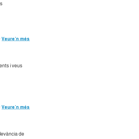
es
Veure'n més
ents i veus
Veure'n més
llevància de