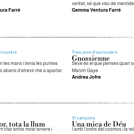
veritat, sé que visc de mentid
ra Farré
Gemma Ventura Farré
uriculars
Tres jocs d'auriculars
Gnossienne
 les mans i tenia les puntes
Sexe és el que penses quan s
es abans d'atrevir-me a apartar
Marvin Gaye
Andrea Jofre
e
31 cançons
or, tota la llum
Una mica de Déu
triar entre mirar enrere i
I amb l’ordre del cosmos i la re