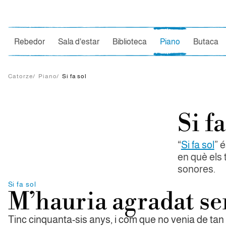
Ce
Rebedor
Sala d'estar
Biblioteca
Piano
Butaca
Catorze
/
Piano
/
Si fa sol
Si fa
“
Si fa sol
” 
en què els 
sonores.
Si fa sol
M’hauria agradat se
Tinc cinquanta-sis anys, i com que no venia de tan