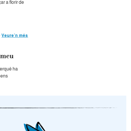
r a florir de
Veure'n més
l meu
perquè ha
mens