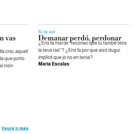
Si fa sol
m vas
Demanar perdó, perdonar
¿Ens fa mal dir “reconec que tu també tens
la teva raó”? ¿Ens fa por que això dugui
 crisi, aquell
implícit que jo no en tenia?
ida que porto
Maria Escalas
del món
Veure'n més