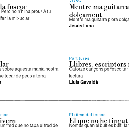
VOSC
la foscor
Mentre ma guitarra
 Però no n’hi ha prou/ A tu
dolçament
ar i a mi xuclar
Mentre ma guitarra plora dol
Jesús Lana
Partitures
lar
Llibres, escriptors
 sobre aquesta mania nostra
Catorze cançons per escoltar e
se tocar de peus a terra
lectura
à
Lluís Gavaldà
temps
El ritme del temps
ivern
El que no he tingut
i un fred que no tapa el fred de
Només quan el buit és buit i la 