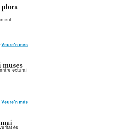
 plora
çament
Veure'n més
 i muses
ntre lectura i
Veure'n més
 mai
veritat és