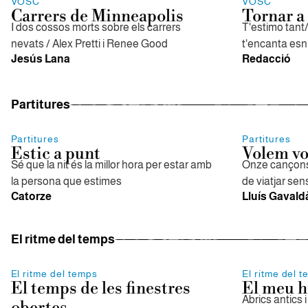
VOSC
VOSC
Carrers de Minneapolis
Tornar a 
I dos cossos morts sobre els carrers
T'estimo tant/
nevats / Alex Pretti i Renee Good
t'encanta esnif
Jesús Lana
Redacció
Partitures
Partitures
Partitures
Estic a punt
Volem vo
Sé que la nit és la millor hora per estar amb
Onze cançons
la persona que estimes
de viatjar sen
Catorze
Lluís Gavald
El ritme del temps
El ritme del temps
El ritme del 
El temps de les finestres
El meu h
Abrics antics 