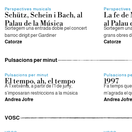
Perspectives musicals
Perspectives
Schütz, Schein i Bach, al
La fe de 
Palau de la Música
al Palau 
Sortegem una entrada doble pel concert
Sortegem una 
barroc dirigit per Gardiner
grans obres d
Catorze
Catorze
Pulsacions per minut
Pulsacions per minut
Pulsacions p
El tempo, ah, el tempo
1997
A Txetxènia, a partir de l’1 de juny,
Fa temps que 
s’imposaran restriccions a la música
m’agrada el 
Andrea Jofre
Andrea Jofr
VOSC