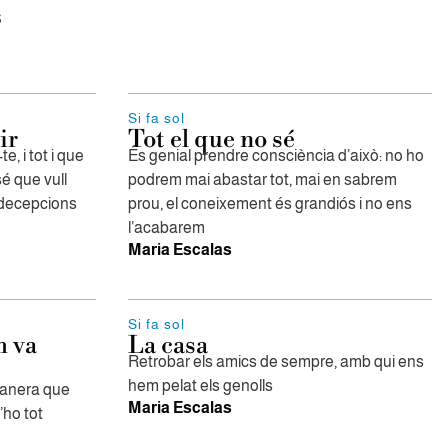
s
Si fa sol
ir
Tot el que no sé
e, i tot i que
És genial prendre consciència d’això: no ho
sé que vull
podrem mai abastar tot, mai en sabrem
s decepcions
prou, el coneixement és grandiós i no ens
l’acabarem
Maria Escalas
Si fa sol
m va
La casa
Retrobar els amics de sempre, amb qui ens
hem pelat els genolls
 manera que
Maria Escalas
’ho tot