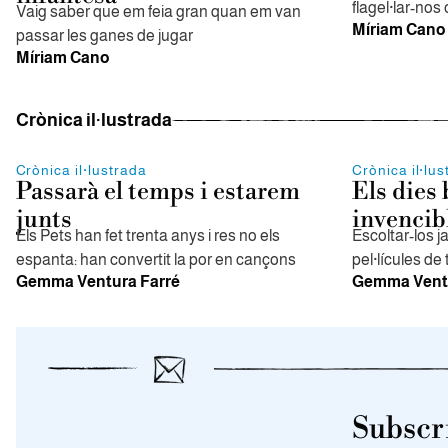
flagel·lar-nos
Vaig saber que em feia gran quan em van
Míriam Cano
passar les ganes de jugar
Míriam Cano
Crònica il·lustrada
Crònica il·lustrada
Crònica il·lu
Passarà el temps i estarem
Els dies
junts
invencib
Els Pets han fet trenta anys i res no els
Escoltar-los 
espanta: han convertit la por en cançons
pel·lícules de 
Gemma Ventura Farré
Gemma Ventu
Subscri