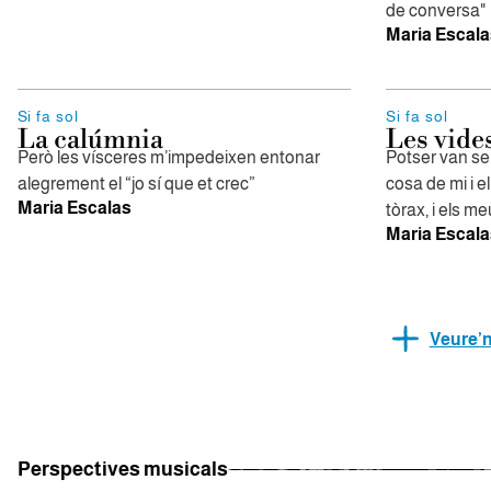
de conversa"
Maria Escala
Si fa sol
Si fa sol
La calúmnia
Les vide
Però les vísceres m’impedeixen entonar
Potser van se
alegrement el “jo sí que et crec”
cosa de mi i e
Maria Escalas
tòrax, i els m
Maria Escala
Veure’
Perspectives musicals