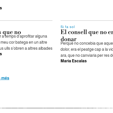
s
Si fa sol
s que no
El consell que no e
r a temps d’aprofitar alguna
donar
l meu cor batega en un altre
Perquè no concebia que aquella
eus ulls s’obren a altres albades
dolor, era el peatge cap a la v
s
ara, que no canviaria per res 
Maria Escalas
n més