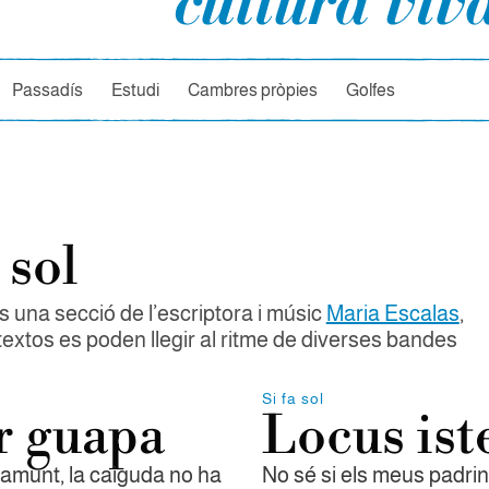
rcador
Passadís
Estudi
Cambres pròpies
Golfes
 sol
és una secció de l’escriptora i músic
Maria Escalas
,
textos es poden llegir al ritme de diverses bandes
Si fa sol
r guapa
Locus ist
 amunt, la caiguda no ha
No sé si els meus padri