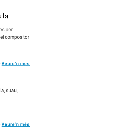
 la
es per
del compositor
Veure'n més
la, suau,
Veure'n més