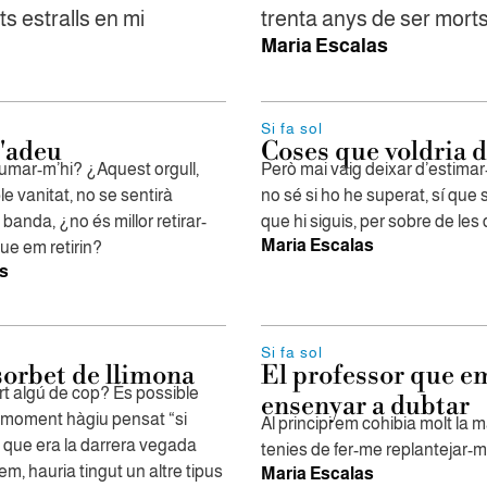
ts estralls en mi
trenta anys de ser mort
Maria Escalas
Si fa sol
l'adeu
Coses que voldria d
mar-m’hi? ¿Aquest orgull,
Però mai vaig deixar d’estimar-t
le vanitat, no se sentirà
no sé si ho he superat, sí que 
 banda, ¿no és millor retirar-
que hi siguis, per sobre de le
Maria Escalas
ue em retirin?
s
Si fa sol
orbet de llimona
El professor que e
t algú de cop? És possible
ensenyar a dubtar
 moment hàgiu pensat “si
Al principi em cohibia molt la
que era la darrera vegada
tenies de fer-me replantejar-m
m, hauria tingut un altre tipus
Maria Escalas