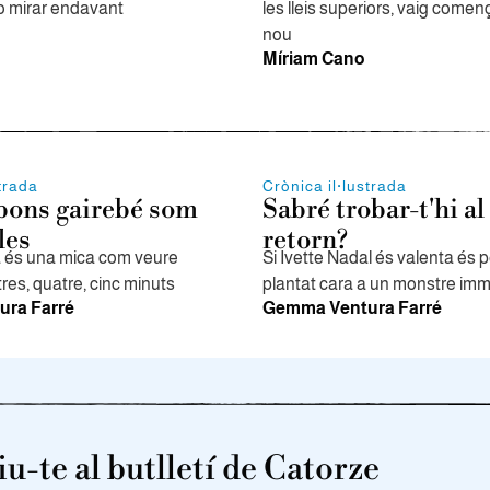
 o mirar endavant
les lleis superiors, vaig comença
nou
Míriam Cano
strada
Crònica il·lustrada
 bons gairebé som
Sabré trobar-t'hi a
les
retorn?
ja és una mica com veure
Si Ivette Nadal és valenta és 
tres, quatre, cinc minuts
plantat cara a un monstre im
ra Farré
Gemma Ventura Farré
u-te al butlletí de Catorze