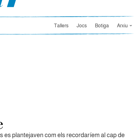
Tallers
Jocs
Botiga
Arxiu
e
ns es plantejaven com els recordaríem al cap de