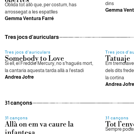
obertes
dins
Oblida tot allò que, per costum, has
Gemma Ventu
arrossegat a les espatlles
Gemma Ventura Farré
Tres jocs d'auriculars
Tres jocs d'auriculars
Tres jocs d'a
Somebody to Love
Tatuaje
Si ell, el Freddie Mercury, no s'hagués mort,
Em tremolaven
la cantaria aquesta tarda allà a l'estadi
dels dits fred
Andrea Jofre
la cortina
Andrea Jofr
31 cançons
31 cançons
31 cançons
Allà on em va caure la
Tot l’eny
Sempre podem 
infantesa