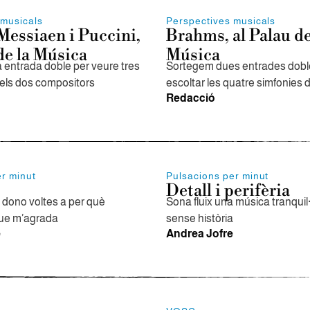
 musicals
Perspectives musicals
Messiaen i Puccini,
Brahms, al Palau de
de la Música
Música
entrada doble per veure tres
Sortegem dues entrades dobl
els dos compositors
escoltar les quatre simfonies 
Redacció
er minut
Pulsacions per minut
Detall i perifèria
dono voltes a per què
Sona fluix una música tranquil·
que m’agrada
sense història
e
Andrea Jofre