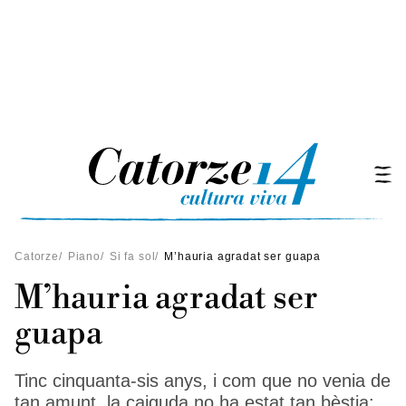
Catorze
/
Piano
/
Si fa sol
/
M’hauria agradat ser guapa
M’hauria agradat ser
guapa
Tinc cinquanta-sis anys, i com que no venia de
tan amunt, la caiguda no ha estat tan bèstia: