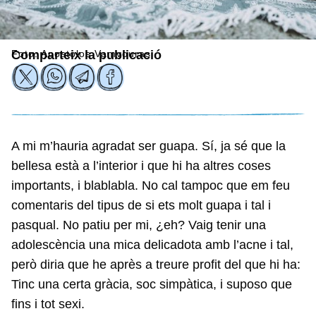
Foto: Apostolos Vamvouras
Comparteix la publicació
A mi m’hauria agradat ser guapa. Sí, ja sé que la
bellesa està a l’interior i que hi ha altres coses
importants, i blablabla. No cal tampoc que em feu
comentaris del tipus de si ets molt guapa i tal i
pasqual. No patiu per mi, ¿eh? Vaig tenir una
adolescència una mica delicadota amb l’acne i tal,
però diria que he après a treure profit del que hi ha:
Tinc una certa gràcia, soc simpàtica, i suposo que
fins i tot sexi.