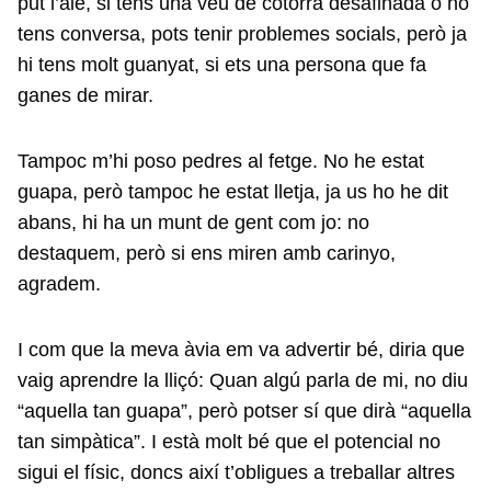
put l’alè, si tens una veu de cotorra desafinada o no
tens conversa, pots tenir problemes socials, però ja
hi tens molt guanyat, si ets una persona que fa
ganes de mirar.
Tampoc m’hi poso pedres al fetge. No he estat
guapa, però tampoc he estat lletja, ja us ho he dit
abans, hi ha un munt de gent com jo: no
destaquem, però si ens miren amb carinyo,
agradem.
I com que la meva àvia em va advertir bé, diria que
vaig aprendre la lliçó: Quan algú parla de mi, no diu
“aquella tan guapa”, però potser sí que dirà “aquella
tan simpàtica”. I està molt bé que el potencial no
sigui el físic, doncs així t’obligues a treballar altres