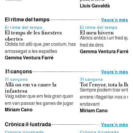
Lluís Gavaldà
El ritme del temps
Veure'n més
El ritme del temps
El ritme del temps
El temps de les finestres
El meu hivern
Abrics antics i un fred que
obertes
Oblida tot allò que, per costum, has
fred de dins
arrossegat a les espatlles
Gemma Ventura Farré
Gemma Ventura Farré
31 cançons
Veure'n més
31 cançons
31 cançons
Allà on em va caure la
Tot l’enyor, tota la llu
Sempre podem triar entre
infantesa
Vaig saber que em feia gran quan
enrere i flagel·lar-nos o mi
em van passar les ganes de jugar
endavant
Míriam Cano
Míriam Cano
Crònica il·lustrada
Veure'n més
Crònica il·lustrada
Crònica il·lustrada