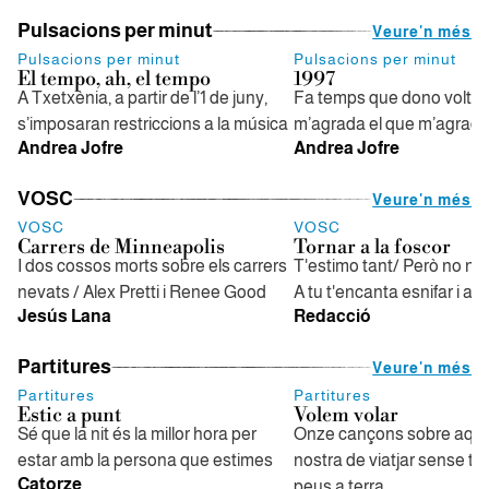
Pulsacions per minut
Veure'n més
Pulsacions per minut
Pulsacions per minut
El tempo, ah, el tempo
1997
A Txetxènia, a partir de l’1 de juny,
Fa temps que dono voltes
s’imposaran restriccions a la música
m’agrada el que m’agrad
Andrea Jofre
Andrea Jofre
VOSC
Veure'n més
VOSC
VOSC
Carrers de Minneapolis
Tornar a la foscor
I dos cossos morts sobre els carrers
T'estimo tant/ Però no n’h
nevats / Alex Pretti i Renee Good
A tu t'encanta esnifar i a m
Jesús Lana
Redacció
Partitures
Veure'n més
Partitures
Partitures
Estic a punt
Volem volar
Sé que la nit és la millor hora per
Onze cançons sobre aqu
estar amb la persona que estimes
nostra de viatjar sense to
Catorze
peus a terra