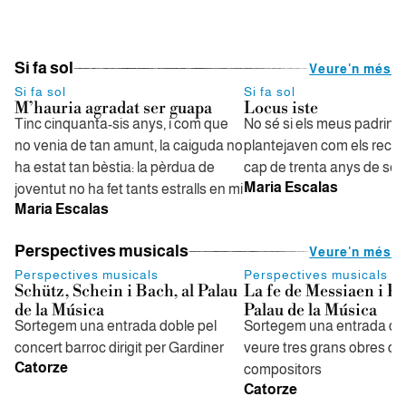
Si fa sol
Veure'n més
Si fa sol
Si fa sol
M’hauria agradat ser guapa
Locus iste
Tinc cinquanta-sis anys, i com que
No sé si els meus padrins
no venia de tan amunt, la caiguda no
plantejaven com els recor
ha estat tan bèstia: la pèrdua de
cap de trenta anys de ser
Maria Escalas
joventut no ha fet tants estralls en mi
Maria Escalas
Perspectives musicals
Veure'n més
Perspectives musicals
Perspectives musicals
Schütz, Schein i Bach, al Palau
La fe de Messiaen i Pu
de la Música
Palau de la Música
Sortegem una entrada doble pel
Sortegem una entrada do
concert barroc dirigit per Gardiner
veure tres grans obres de
Catorze
compositors
Catorze