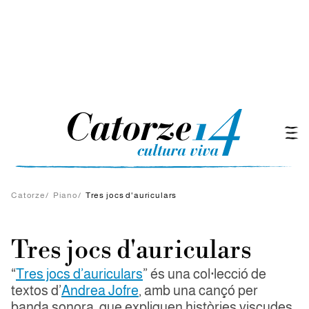
Catorze
/
Piano
/
Tres jocs d'auriculars
Tres jocs d'auriculars
“
Tres jocs d’auriculars
” és una col·lecció de
textos d’
Andrea Jofre
, amb una cançó per
banda sonora, que expliquen històries viscudes