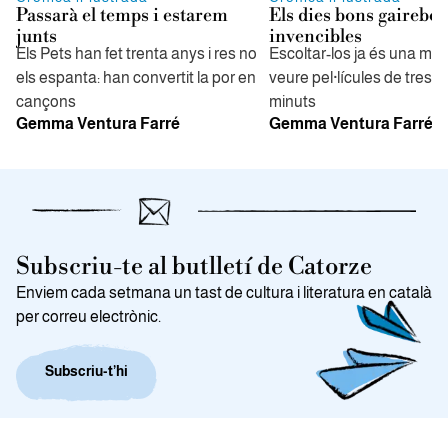
Passarà el temps i estarem
Els dies bons gairebé
junts
invencibles
Els Pets han fet trenta anys i res no
Escoltar-los ja és una mi
els espanta: han convertit la por en
veure pel·lícules de tres, q
cançons
minuts
Gemma Ventura Farré
Gemma Ventura Farré
Subscriu-te al butlletí de Catorze
Enviem cada setmana un tast de cultura i literatura en català
per correu electrònic.
Subscriu-t’hi