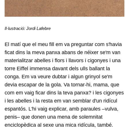
Il·lustració: Jordi Lafebre
El matí que el meu fill em va preguntar com s'havia
ficat dins la meva panxa abans de néixer se'm van
materialitzar abelles i flors i llavors i cigonyes i una
torre Eiffel immensa davant dels ulls ballant la
conga. Em va veure dubtar i algun grinyol se'm
devia escapar de la gola. Va tornar-hi, mama, que
com em vaig ficar dins la teva panxa? i les cigonyes
i les abelles i la resta em van semblar d'un ridícul
espantós. L'hi vaig explicar, amb paraules –vulva,
penis– que donen una mena de solemnitat
enciclopèdica al sexe una mica ridícula, també.