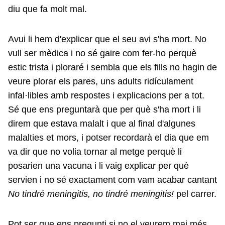
diu que fa molt mal.
Avui li hem d'explicar que el seu avi s'ha mort. No
vull ser mèdica i no sé gaire com fer-ho perquè
estic trista i ploraré i sembla que els fills no hagin de
veure plorar els pares, uns adults ridículament
infal·libles amb respostes i explicacions per a tot.
Sé que ens preguntarà que per què s'ha mort i li
direm que estava malalt i que al final d'algunes
malalties et mors, i potser recordarà el dia que em
va dir que no volia tornar al metge perquè li
posarien una vacuna i li vaig explicar per què
servien i no sé exactament com vam acabar cantant
No tindré meningitis, no tindré meningitis!
pel carrer.
Pot ser que ens pregunti si no el veurem mai més,