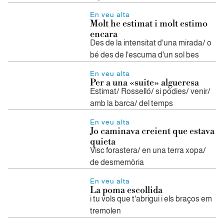
En veu alta
Molt he estimat i molt estimo
encara
Des de la intensitat d'una mirada/ o
bé des de l'escuma d'un sol bes
En veu alta
Per a una «suite» algueresa
Estimat/ Rosselló/ si podies/ venir/
amb la barca/ del temps
En veu alta
Jo caminava creient que estava
quieta
Visc forastera/ en una terra xopa/
de desmemòria
En veu alta
La poma escollida
i tu vols que t'abrigui i els braços em
tremolen