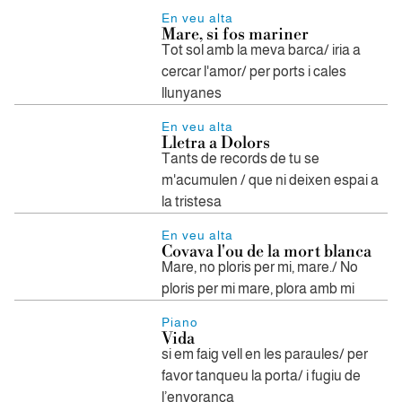
En veu alta
Mare, si fos mariner
Tot sol amb la meva barca/ iria a
cercar l'amor/ per ports i cales
llunyanes
En veu alta
Lletra a Dolors
Tants de records de tu se
m'acumulen / que ni deixen espai a
la tristesa
En veu alta
Covava l'ou de la mort blanca
Mare, no ploris per mi, mare./ No
ploris per mi mare, plora amb mi
Piano
Vida
si em faig vell en les paraules/ per
favor tanqueu la porta/ i fugiu de
l’enyorança