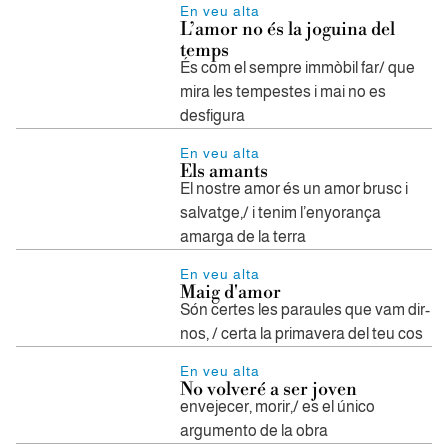
En veu alta
L’amor no és la joguina del
temps
És com el sempre immòbil far/ que
mira les tempestes i mai no es
desfigura
En veu alta
Els amants
El nostre amor és un amor brusc i
salvatge,/ i tenim l’enyorança
amarga de la terra
En veu alta
Maig d'amor
Són certes les paraules que vam dir-
nos, / certa la primavera del teu cos
En veu alta
No volveré a ser joven
envejecer, morir,/ es el único
argumento de la obra