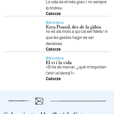
La vida és el més gran:/ no sempre
la tindreu
Catorze
Biblioteca
Ezra Pound, des de la gàbia
no és als mots a qui cal ser fidels/ ni
que les gestes hagin de ser
decisives
Catorze
Biblioteca
El vi i la vida
«Si he de marxar, ¿què m'importen
l'ahir i el demà?»
Catorze