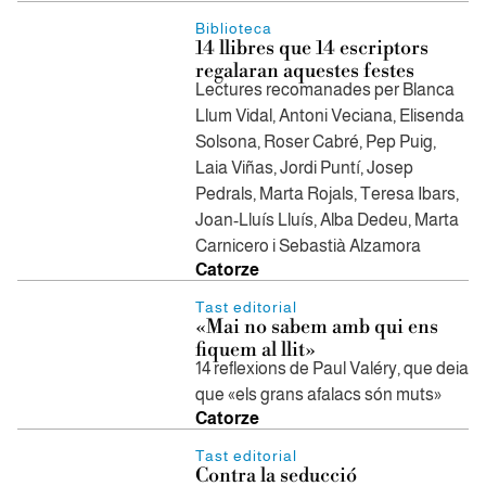
Biblioteca
14 llibres que 14 escriptors
regalaran aquestes festes
Lectures recomanades per Blanca
Llum Vidal, Antoni Veciana, Elisenda
Solsona, Roser Cabré, Pep Puig,
Laia Viñas, Jordi Puntí, Josep
Pedrals, Marta Rojals, Teresa Ibars,
Joan-Lluís Lluís, Alba Dedeu, Marta
Carnicero i Sebastià Alzamora
Catorze
Tast editorial
«Mai no sabem amb qui ens
fiquem al llit»
14 reflexions de Paul Valéry, que deia
que «els grans afalacs són muts»
Catorze
Tast editorial
Contra la seducció