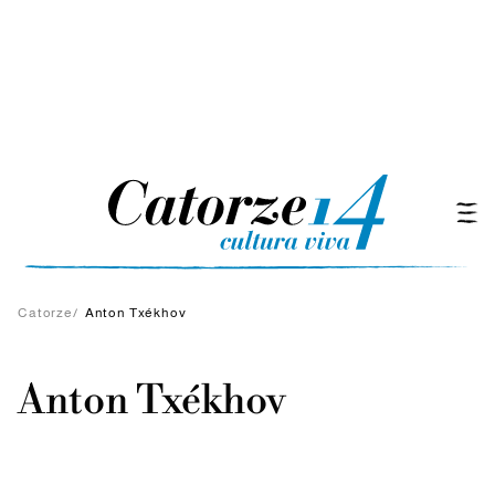
Catorze
/
Anton Txékhov
Anton Txékhov