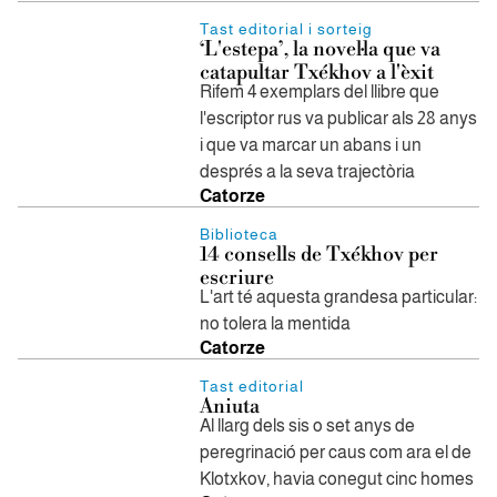
Tast editorial i sorteig
‘L'estepa’, la novel·la que va
catapultar Txékhov a l'èxit
Rifem 4 exemplars del llibre que
l'escriptor rus va publicar als 28 anys
i que va marcar un abans i un
després a la seva trajectòria
Catorze
Biblioteca
14 consells de Txékhov per
escriure
L'art té aquesta grandesa particular:
no tolera la mentida
Catorze
Tast editorial
Aniuta
Al llarg dels sis o set anys de
peregrinació per caus com ara el de
Klotxkov, havia conegut cinc homes