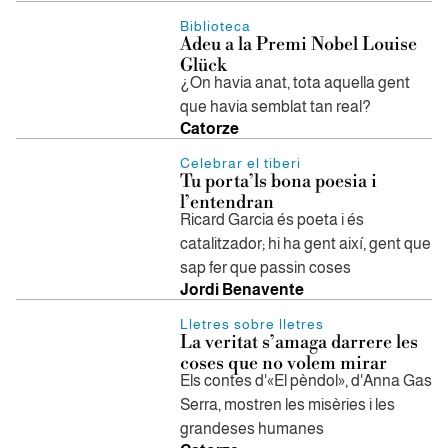
Biblioteca
Adeu a la Premi Nobel Louise
Glück
¿On havia anat, tota aquella gent
que havia semblat tan real?
Catorze
Celebrar el tiberi
Tu porta’ls bona poesia i
l’entendran
Ricard Garcia és poeta i és
catalitzador; hi ha gent així, gent que
sap fer que passin coses
Jordi Benavente
Lletres sobre lletres
La veritat s’amaga darrere les
coses que no volem mirar
Els contes d'«El pèndol», d'Anna Gas
Serra, mostren les misèries i les
grandeses humanes