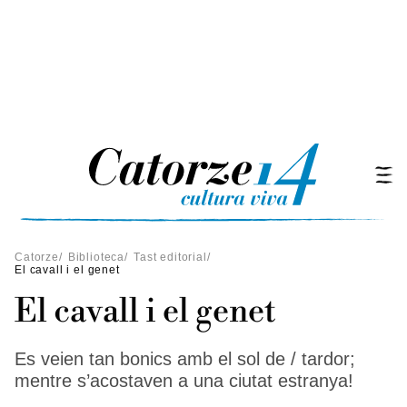
Catorze
/
Biblioteca
/
Tast editorial
/
El cavall i el genet
El cavall i el genet
Es veien tan bonics amb el sol de / tardor;
mentre s’acostaven a una ciutat estranya!