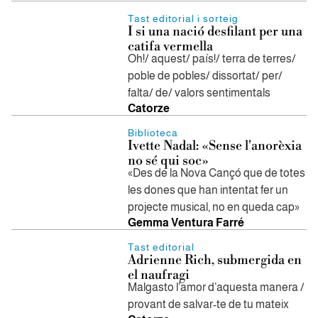
Tast editorial i sorteig
I si una nació desfilant per una
catifa vermella
Oh!/ aquest/ país!/ terra de terres/
poble de pobles/ dissortat/ per/
falta/ de/ valors sentimentals
Catorze
Biblioteca
Ivette Nadal: «Sense l'anorèxia
no sé qui soc»
«Des de la Nova Cançó que de totes
les dones que han intentat fer un
projecte musical, no en queda cap»
Gemma Ventura Farré
Tast editorial
Adrienne Rich, submergida en
el naufragi
Malgasto l’amor d’aquesta manera /
provant de salvar-te de tu mateix