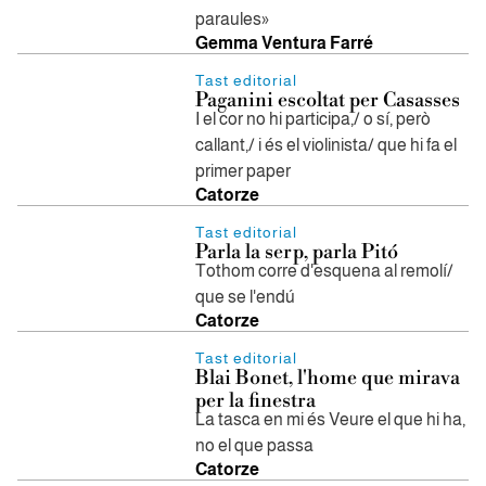
paraules»
Gemma Ventura Farré
Tast editorial
Paganini escoltat per Casasses
I el cor no hi participa,/ o sí, però
callant,/ i és el violinista/ que hi fa el
primer paper
Catorze
Tast editorial
Parla la serp, parla Pitó
Tothom corre d'esquena al remolí/
que se l'endú
Catorze
Tast editorial
Blai Bonet, l'home que mirava
per la finestra
La tasca en mi és Veure el que hi ha,
no el que passa
Catorze