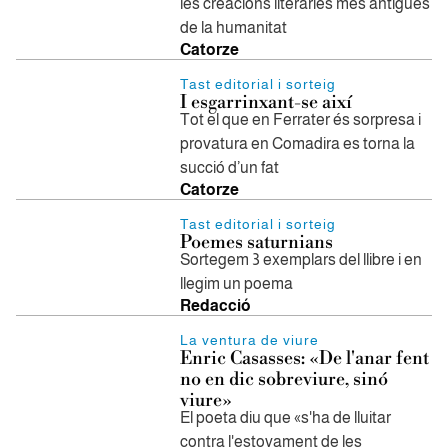
les creacions literàries més antigues
de la humanitat
Catorze
Tast editorial i sorteig
I esgarrinxant-se així
Tot el que en Ferrater és sorpresa i
provatura en Comadira es torna la
succió d’un fat
Catorze
Tast editorial i sorteig
Poemes saturnians
Sortegem 3 exemplars del llibre i en
llegim un poema
Redacció
La ventura de viure
Enric Casasses: «De l'anar fent
no en dic sobreviure, sinó
viure»
El poeta diu que «s'ha de lluitar
contra l'estovament de les