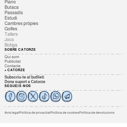
Piano
Butaca
Passadís
Estudi
Cambres pròpies
Golfes
Tallers
Jocs
Botiga
SOBRE CATORZE
Qui som
Publicitat
Contacte
+ CATORZE
Subscriu-te al butlletí
Dona suport a Catorze
SEGUEIX-NOS
Avís legal
Política de privacitat
Política de cookies
Política de devolucions