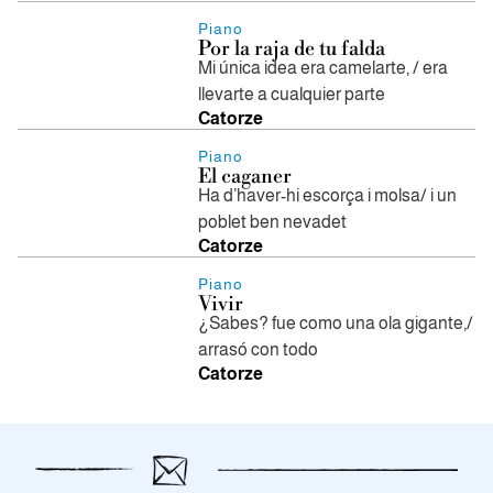
Piano
Por la raja de tu falda
Mi única idea era camelarte, / era
llevarte a cualquier parte
Catorze
Piano
El caganer
Ha d’haver-hi escorça i molsa/ i un
poblet ben nevadet
Catorze
Piano
Vivir
¿Sabes? fue como una ola gigante,/
arrasó con todo
Catorze