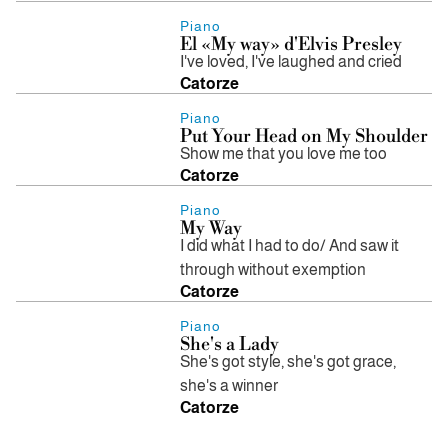
Piano
El «My way» d'Elvis Presley
I've loved, I've laughed and cried
Catorze
Piano
Put Your Head on My Shoulder
Show me that you love me too
Catorze
Piano
My Way
I did what I had to do/ And saw it
through without exemption
Catorze
Piano
She's a Lady
She's got style, she's got grace,
she's a winner
Catorze