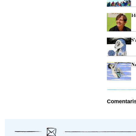
14
S'
Ne
Comentari