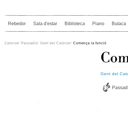
Ce
Rebedor
Sala d'estar
Biblioteca
Piano
Butaca
Catorze
/
Passadís
/
Gent del Catorze
/
Comença la funció
Come
Gent del Cat
Passad