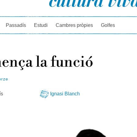
rcador
Passadís
Estudi
Cambres pròpies
Golfes
nça la funció
orze
ís
Ignasi Blanch