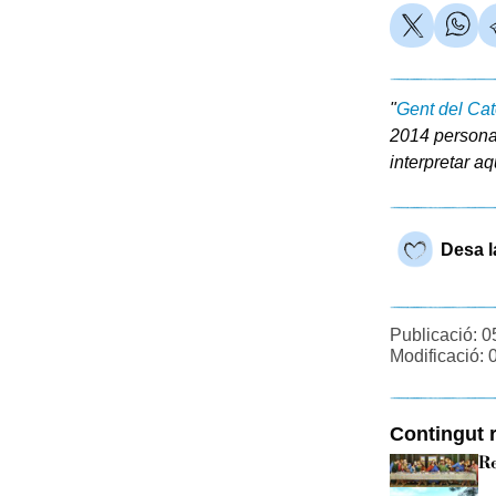
"
Gent del Cat
2014 personat
interpretar aq
Desa l
Publicació: 0
Modificació: 
Contingut r
Re