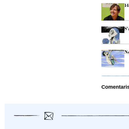
14
S'
Ne
Comentari