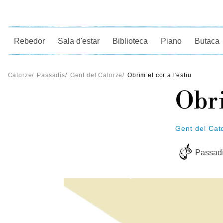
Ce
Rebedor
Sala d'estar
Biblioteca
Piano
Butaca
Catorze
/
Passadís
/
Gent del Catorze
/
Obrim el cor a l'estiu
Obri
Gent del Cat
Passad