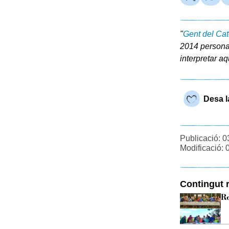
"
Gent del Cat
2014 personat
interpretar aq
Desa l
Publicació: 0
Modificació: 
Contingut r
Re