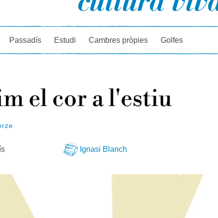
rcador
Passadís
Estudi
Cambres pròpies
Golfes
m el cor a l'estiu
orze
ís
Ignasi Blanch