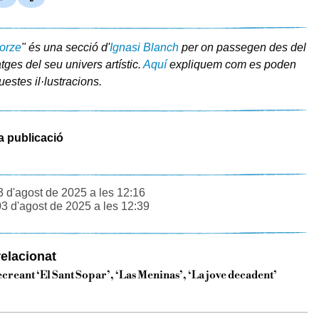
orze
" és una secció d'
Ignasi Blanch
per on passegen des del
ges del seu univers artístic.
Aquí
expliquem com es poden
uestes il·lustracions.
a publicació
3 d'agost de 2025 a les 12:16
03 d'agost de 2025 a les 12:39
elacionat
creant ‘El Sant Sopar’, ‘Las Meninas’, ‘La jove decadent’