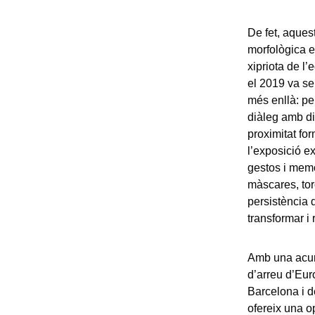
De fet, aquest
morfològica e
xipriota de l
el 2019 va ser
més enllà: pe
diàleg amb di
proximitat fo
l’exposició e
gestos i memò
màscares, tor
persistència d
transformar i
Amb una acur
d’arreu d’Eu
Barcelona i d
ofereix una o