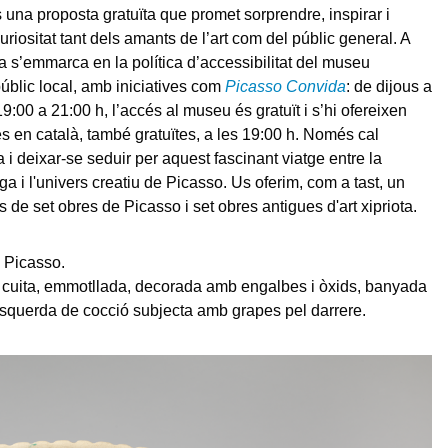
una proposta gratuïta que promet sorprendre, inspirar i
uriositat tant dels amants de l’art com del públic general. A
a s’emmarca en la política d’accessibilitat del museu
úblic local, amb iniciatives com
Picasso Convida
: de dijous a
9:00 a 21:00 h, l’accés al museu és gratuït i s’hi ofereixen
es en català, també gratuïtes, a les 19:00 h. Només cal
 i deixar-se seduir per aquest fascinant viatge entre la
a i l'univers creatiu de Picasso. Us oferim, com a tast, un
s de set obres de Picasso i set obres antigues d'art xipriota.
 Picasso.
 cuita, emmotllada, decorada amb engalbes i òxids, banyada
squerda de cocció subjecta amb grapes pel darrere.