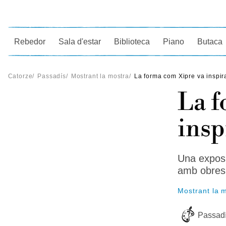
Ce
Rebedor
Sala d'estar
Biblioteca
Piano
Butaca
Catorze
/
Passadís
/
Mostrant la mostra
/
La forma com Xipre va inspir
La f
insp
Una exposic
amb obres 
Mostrant la 
Passad