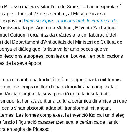
 Picasso mai va visitar l’illa de Xipre, l’art antic xipriota sí
r cap ell. Fins al 27 de setembre, al Museu Picasso
l’exposició
Picasso Xipre. Trobades amb la ceràmica del
omissariada per Androula Michael, Eftychia Zachariou-
uel Guigon, i organitzada gràcies a la col·laboració del
i del Departament d’Antiguitats del Ministeri de Cultura de
senya el diàleg que l'artista va fer amb peces que va
ol·leccions europees, com les del Louvre, i en publicacions
es de la seva època.
e, una illa amb una tradició ceràmica que abasta mil·lennis,
nt molt de temps un lloc d'una extraordinària complexitat
undància d'argila i la seva posició entre la insularitat i
cosmopolita han afavorit una cultura ceràmica dinàmica en què
 locals s'han absorbit, adaptat i transformat mitjançant
xternes. Les formes complexes, la invenció lúdica i un diàleg
 funció i figuració caracteritzen tant la ceràmica de l'antic
bra en argila de Picasso.