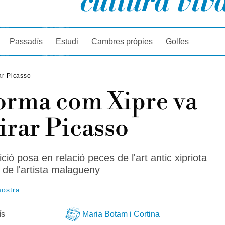
rcador
Passadís
Estudi
Cambres pròpies
Golfes
ar Picasso
orma com Xipre va
irar Picasso
ió posa en relació peces de l'art antic xipriota
de l'artista malagueny
mostra
ís
Maria Botam i Cortina