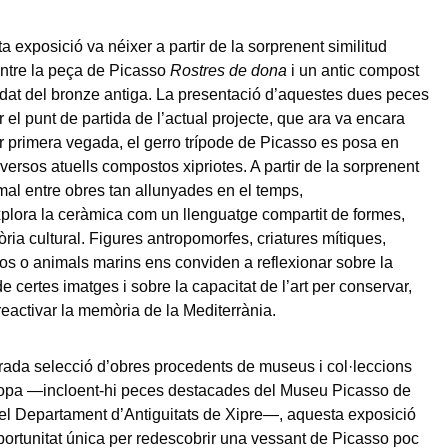
a exposició va néixer a partir de la sorprenent similitud
ntre la peça de Picasso
Rostres de dona
i un antic compost
’edat del bronze antiga. La presentació d’aquestes dues peces
 el punt de partida de l’actual projecte, que ara va encara
r primera vegada, el gerro trípode de Picasso es posa en
versos atuells compostos xipriotes. A partir de la sorprenent
rmal entre obres tan allunyades en el temps,
xplora la ceràmica com un llenguatge compartit de formes,
ria cultural. Figures antropomorfes, criatures mítiques,
os o animals marins ens conviden a reflexionar sobre la
e certes imatges i sobre la capacitat de l’art per conservar,
 reactivar la memòria de la Mediterrània.
ada selecció d’obres procedents de museus i col·leccions
ropa —incloent-hi peces destacades del Museu Picasso de
el Departament d’Antiguitats de Xipre—, aquesta exposició
portunitat única per redescobrir una vessant de Picasso poc