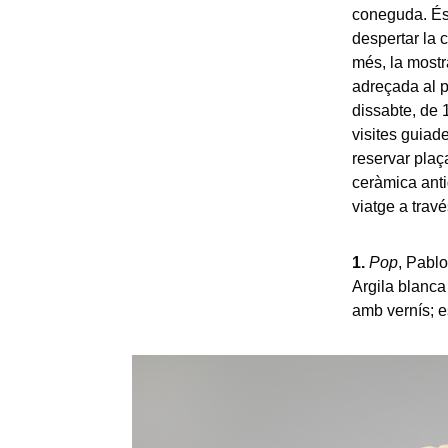
coneguda. És 
despertar la c
més, la mostr
adreçada al p
dissabte, de 1
visites guiad
reservar plaça
ceràmica antig
viatge a travé
1.
Pop
, Pablo
Argila blanca
amb vernís; e