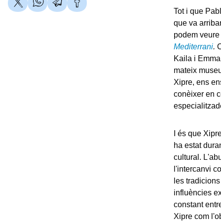
Tot i que Pablo
que va arriba
podem veure 
Mediterrani
.
C
Kaila i Emman
mateix museu 
Xipre, ens en
conèixer en c
especialitzad
I és que Xipr
ha estat dura
cultural. L'ab
l'intercanvi 
les tradicions
influències e
constant entre
Xipre com l'o