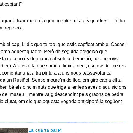
t espiant?
grada fixar-me en la gent mentre mira els quadres... I hi ha
nt repeteix.
mb el cap. Li dic que té raó, que estic capficat amb el Casas i
 amb aquest quadre. Però de seguida afegeixo que
e la noia no és de manca absoluta d’emoció, no almenys
obem. Ara és ella que somriu, tímidament, i sense dir-me res
 comentar una altra pintura a uns nous passavolants,
a un Rusiñol. Sense moure’m de lloc, em giro cap a ella, i
ben bé els cinc minuts que triga a fer les seves disquisicions.
 del museu i, mentre vaig descendint pels graons de pedra
 la ciutat, em dic que aquesta vegada anticiparé la següent
La quarta paret