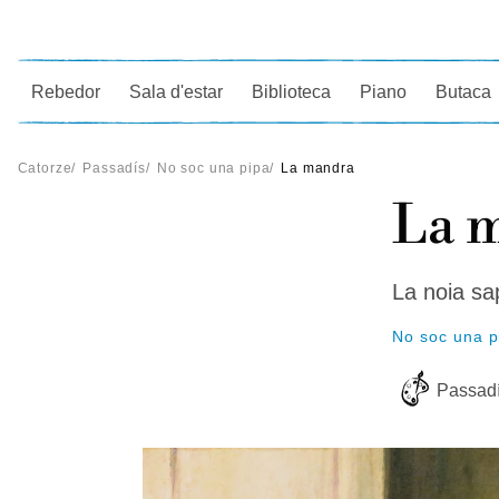
Ce
Rebedor
Sala d'estar
Biblioteca
Piano
Butaca
Catorze
/
Passadís
/
No soc una pipa
/
La mandra
La 
La noia sa
No soc una p
Passad