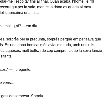
ar-me i escoltar fins al final. Quan acaba, l’home i el fill
recorregut per la sala, mentre la dona es queda al meu
 i tot s’aproxima una mica.
da molt, ¿oi? —em diu.
rès, sorprès per la pregunta, sorprès perquè em pensava que
ls. És una dona bonica; més aviat menuda, amb uns ulls
mica aquosos, molt bells, i de cop comprenc que la seva funció
isitants.
ps? —li pregunto.
 vens...
n gest de sorpresa. Somriu.