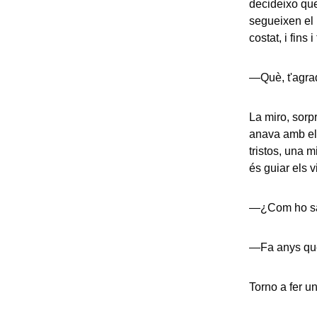
decideixo qued
segueixen el 
costat, i fins
—Què, t'agra
La miro, sorp
anava amb el
tristos, una 
és guiar els v
—¿Com ho sa
—Fa anys que
Torno a fer u