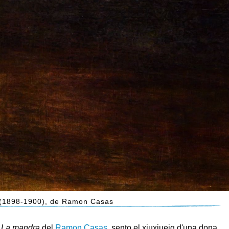
 (1898-1900), de Ramon Casas
t
La mandra
del
Ramon Casas
, sento el xiuxiueig d'una dona