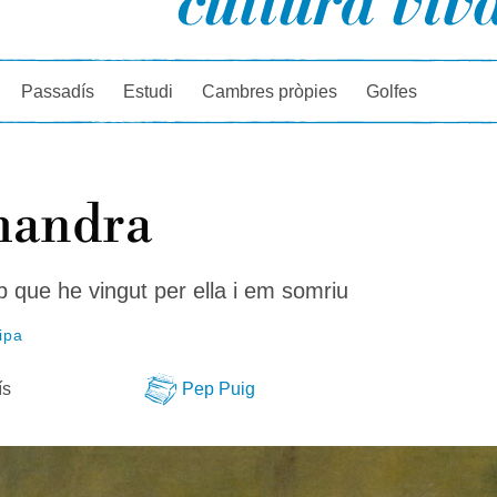
rcador
Passadís
Estudi
Cambres pròpies
Golfes
mandra
p que he vingut per ella i em somriu
ipa
ís
Pep Puig