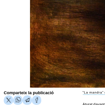
Comparteix la publicació
"La mandra"
Aturat davan