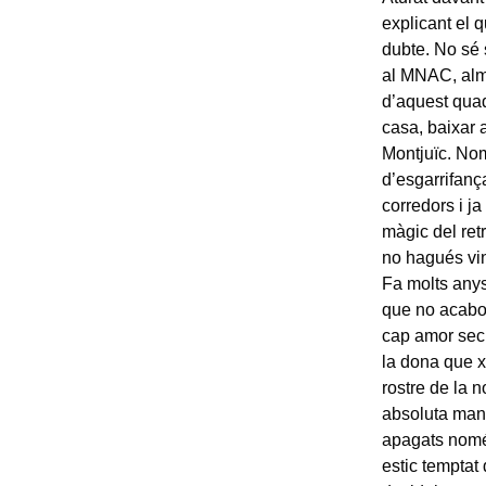
explicant el q
dubte. No sé 
al MNAC, alm
d’aquest quad
casa, baixar a
Montjuïc. Nom
d’esgarrifança
corredors i j
màgic del ret
no hagués vin
Fa molts anys
que no acabo 
cap amor secre
la dona que xi
rostre de la 
absoluta manca
apagats nomé
estic temptat 