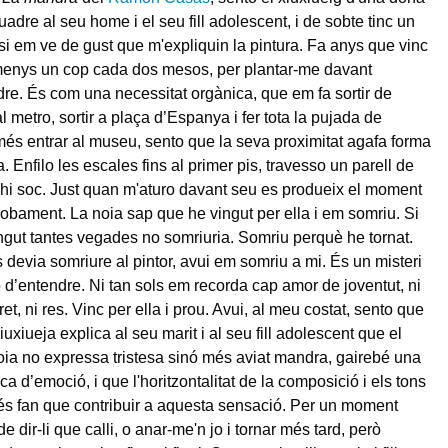
uadre al seu home i el seu fill adolescent, i de sobte tinc un
si em ve de gust que m'expliquin la pintura. Fa anys que vinc
enys un cop cada dos mesos, per plantar-me davant
re. És com una necessitat orgànica, que em fa sortir de
l metro, sortir a plaça d’Espanya i fer tota la pujada de
és entrar al museu, sento que la seva proximitat agafa forma
. Enfilo les escales fins al primer pis, travesso un parell de
a hi soc. Just quan m'aturo davant seu es produeix el moment
robament. La noia sap que he vingut per ella i em somriu. Si
gut tantes vegades no somriuria. Somriu perquè he tornat.
 devia somriure al pintor, avui em somriu a mi. És un misteri
d’entendre. Ni tan sols em recorda cap amor de joventut, ni
t, ni res. Vinc per ella i prou. Avui, al meu costat, sento que
uxiueja explica al seu marit i al seu fill adolescent que el
noia no expressa tristesa sinó més aviat mandra, gairebé una
 d’emoció, i que l'horitzontalitat de la composició i els tons
s fan que contribuir a aquesta sensació. Per un moment
de dir-li que calli, o anar-me'n jo i tornar més tard, però