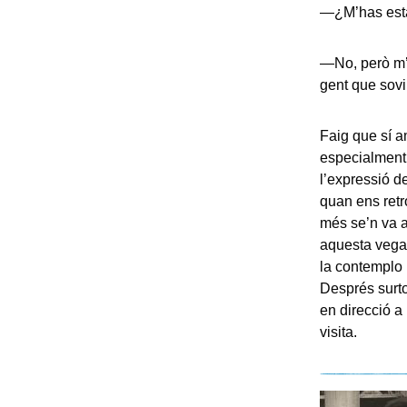
—¿M’has esta
—No, però m’a
gent que sovi
Faig que sí a
especialment
l’expressió d
quan ens retr
més se’n va a
aquesta vegad
la contemplo 
Després surto
en direcció a
visita.