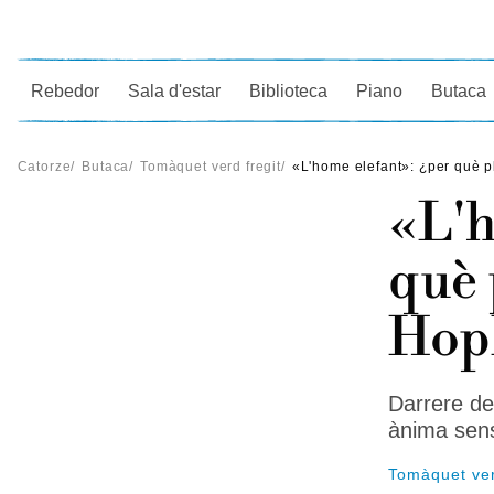
Ce
Rebedor
Sala d'estar
Biblioteca
Piano
Butaca
Catorze
/
Butaca
/
Tomàquet verd fregit
/
«L'home elefant»: ¿per què 
«L'h
què 
Hop
Darrere de
ànima sens
Tomàquet ver