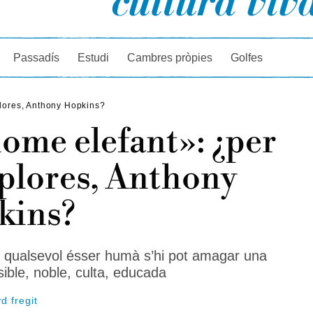
rcador
Passadís
Estudi
Cambres pròpies
Golfes
plores, Anthony Hopkins?
ome elefant»: ¿per
plores, Anthony
kins?
 qualsevol ésser humà s’hi pot amagar una
ible, noble, culta, educada
d fregit