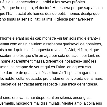
è sigui l’espectador qui arribi a les seves pròpies
¿Per què ho espera, el doctor? Ho espera perquè sap amb la
què l’han tractat els homes des de petit, i només desitja que
 no tingui la sensibilitat i la intel·ligència per haver-se’n
 l’home elefant no és cap monstre –ni tan sols mig elefant– i
entat com ens n’hauríem assabentat qualsevol de nosaltres,
s o no. I quin mal fa, aquesta revelació! Així, el film, el que
cobrint no és què s’hi amaga per sota del sac –per tant, no
n home aparentment massa diferent de nosaltres– sinó les
umanitat incapaç de veure qui és l’altre, en aquest cas
que darrere de qualsevol ésser humà s’hi pot amagar una
e, noble, culta, educada, profundament enyorada de la mare,
secret de ser tractat amb respecte i una mica de tendresa.
el cine, ens vam anar dispersant en silenci, encongits.
vermells, mocadors mal dissimulats. Mentre amb la colla ens