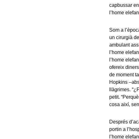
capbussar en 
l’home elefan
Som a l’època
un cirurgià d
ambulant ass
l’home elefant
l’home elefant
ofereix diner
de moment ta
Hopkins –abso
llàgrimes. “¿
petit. “Perquè
cosa així, se
Després d’aca
portin a l’hos
l’home elefan