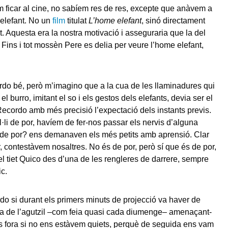
ficar al cine, no sabíem res de res, excepte que anàvem a
elefant. No un
film
titulat
L’home elefant
, sinó directament
t. Aquesta era la nostra motivació i asseguraria que la del
 Fins i tot mossèn Pere es delia per veure l’home elefant,
.
do bé, però m’imagino que a la cua de les llaminadures qui
el burro, imitant el so i els gestos dels elefants, devia ser el
ecordo amb més precisió l’expectació dels instants previs.
l·li de por, havíem de fer-nos passar els nervis d’alguna
de por? ens demanaven els més petits amb aprensió. Clar
, contestàvem nosaltres. No és de por, però sí que és de por,
el tiet Quico des d’una de les rengleres de darrere, sempre
ic.
o si durant els primers minuts de projecció va haver de
ca de l’agutzil –com feia quasi cada diumenge– amenaçant-
s fora si no ens estàvem quiets, perquè de seguida ens vam