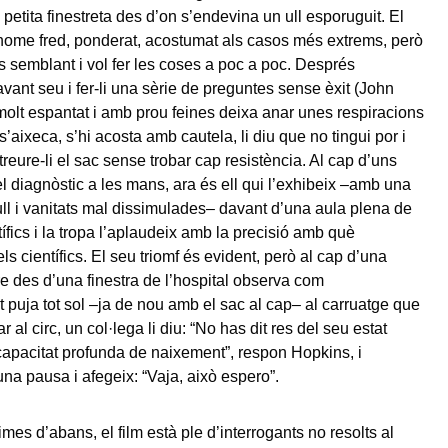
petita finestreta des d’on s’endevina un ull esporuguit. El
home fred, ponderat, acostumat als casos més extrems, però
es semblant i vol fer les coses a poc a poc. Després
avant seu i fer-li una sèrie de preguntes sense èxit (John
molt espantat i amb prou feines deixa anar unes respiracions
’aixeca, s’hi acosta amb cautela, li diu que no tingui por i
reure-li el sac sense trobar cap resistència. Al cap d’uns
el diagnòstic a les mans, ara és ell qui l’exhibeix –amb una
ull i vanitats mal dissimulades– davant d’una aula plena de
ífics i la tropa l’aplaudeix amb la precisió amb què
s científics. El seu triomf és evident, però al cap d’una
e des d’una finestra de l’hospital observa com
t puja tot sol –ja de nou amb el sac al cap– al carruatge que
ar al circ, un col·lega li diu: “No has dit res del seu estat
capacitat profunda de naixement”, respon Hopkins, i
una pausa i afegeix: “Vaja, això espero”.
mes d’abans, el film està ple d’interrogants no resolts al