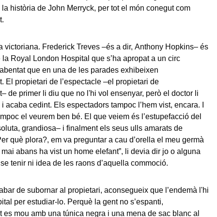
la història de John Merryck, per tot el món conegut com
t.
 victoriana. Frederick Treves –és a dir, Anthony Hopkins– és
e la Royal London Hospital que s’ha apropat a un circ
abentat que en una de les parades exhibeixen
. El propietari de l’espectacle –el propietari de
– de primer li diu que no l'hi vol ensenyar, però el doctor li
s i acaba cedint. Els espectadors tampoc l’hem vist, encara. I
mpoc el veurem ben bé. El que veiem és l’estupefacció del
luta, grandiosa– i finalment els seus ulls amarats de
Per què plora?, em va preguntar a cau d’orella el meu germà
 mai abans ha vist un home elefant”, li devia dir jo o alguna
nse tenir ni idea de les raons d’aquella commoció.
bar de subornar al propietari, aconsegueix que l’endemà l'hi
pital per estudiar-lo. Perquè la gent no s’espanti,
t es mou amb una túnica negra i una mena de sac blanc al