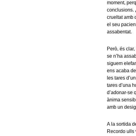
moment, perqu
conclusions. 
crueltat amb 
el seu pacient
assabentat.
Però, és clar,
se n’ha assab
siguem elefant
ens acaba des
les tares d’u
tares d’una h
d’adonar-se 
ànima sensibl
amb un desig 
A la sortida d
Recordo ulls 