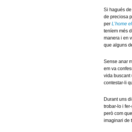
Si hagués de 
de preciosa p
per
L’home el
teníem més de
manera i en v
que alguns de
Sense anar m
em va confess
vida buscant 
contestar-li q
Durant uns di
trobar-lo i fe
però com que n
imaginari de t