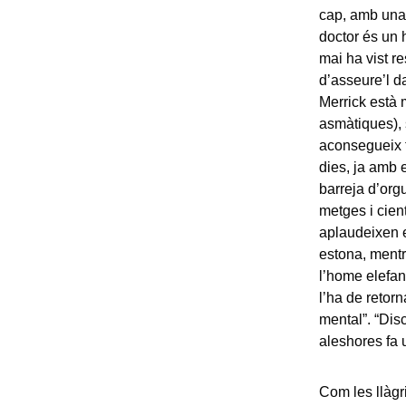
cap, amb una 
doctor és un 
mai ha vist r
d’asseure’l d
Merrick està 
asmàtiques), s
aconsegueix t
dies, ja amb 
barreja d’org
metges i cient
aplaudeixen el
estona, mentr
l’home elefan
l’ha de retorn
mental”. “Dis
aleshores fa 
Com les llàgri