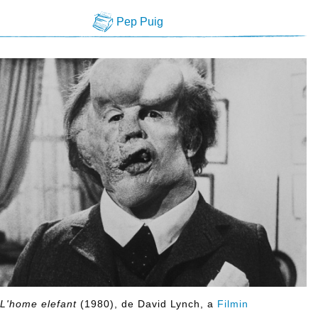
Pep Puig
e
L'home elefant
(1980), de David Lynch, a
Filmin