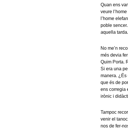
Quan ens vam 
veure l’home 
l’home elefan
poble sencer.
aquella tarda
No me’n recor
més devia fer 
Quim Porta. R
Si era una pe
manera. ¿És 
que és de por
ens corregia 
irònic i didàct
Tampoc record
venir el tano
nos de fer-no