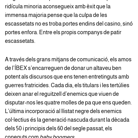
ridícula minoria aconsegueix amb èxit que la
immensa majoria pense que la culpa de les
escassetats no es troba portes endins del casino, sinó
portes enfora. Entre els propis companys de patir
escassetats.
A través dels grans mitjans de comunicació, els amos
de l’ÍBEX s’encarreguen de donar un altaveu ben
potent als discursos que ens tenen entretinguts amb
guerres fratricides. Cada dia, els titulars i les tertúlies
deixen anar el reguitzell d’enemics que viuen de
disputar-nos les quatre molles de pa que ens queden.
L’última incorporació al llistat negre dels enemics
col·lectius és la generació nascuda durant la dècada
dels 50 i principis dels 60 del segle passat, els
coneguts com
baby boomers
.