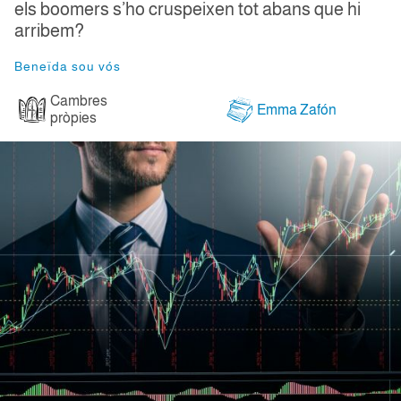
els boomers s’ho cruspeixen tot abans que hi
arribem?
Beneïda sou vós
Cambres
Emma Zafón
pròpies