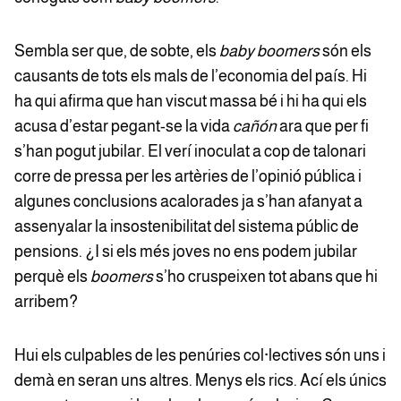
Sembla ser que, de sobte, els
baby boomers
són els
causants de tots els mals de l’economia del país. Hi
ha qui afirma que han viscut massa bé i hi ha qui els
acusa d’estar pegant-se la vida
cañón
ara que per fi
s’han pogut jubilar. El verí inoculat a cop de talonari
corre de pressa per les artèries de l’opinió pública i
algunes conclusions acalorades ja s’han afanyat a
assenyalar la insostenibilitat del sistema públic de
pensions. ¿I si els més joves no ens podem jubilar
perquè els
boomers
s’ho cruspeixen tot abans que hi
arribem?
Hui els culpables de les penúries col·lectives són uns i
demà en seran uns altres. Menys els rics. Ací els únics