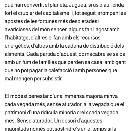
què han convertit el planeta. Jugueu, si us plau!, crida
fort el crupier del capitalisme. I, tot seguit, irrompen les
apostes de les fortunes més despietades i
avaricioses del món sencer: alguns fan l’agost amb
l’habitatge, d’altres el fan amb els recursos
energètics, d’altres amb la cadena de distribució dels
aliments. Cada partida d’aquest joc macabre se salda
amb un fum de famílies que perden sa casa, amb gent
que no pot pagar la calefacció i amb persones que
mal mengen per subsistir.
El modest benestar d’una immensa majoria minva
cada vegada més, sense aturador, a la vegada que el
patrimoni d’una ridícula minoria creix cada vegada
més. Sense aturador. Un desori d’aquestes
magnituds només pot sostindre’s en el temps si la