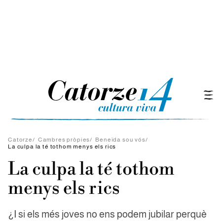
Catorze
/
Cambres pròpies
/
Beneïda sou vós
/
La culpa la té tothom menys els rics
La culpa la té tothom
menys els rics
¿I si els més joves no ens podem jubilar perquè