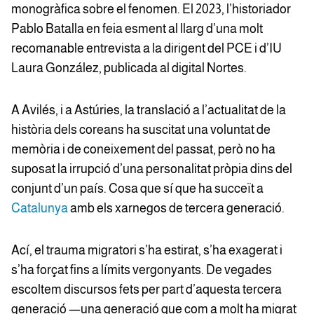
monogràfica sobre el fenomen. El 2023, l’historiador
Pablo Batalla en feia esment al llarg d’una molt
recomanable entrevista a la dirigent del PCE i d’IU
Laura González, publicada al digital Nortes.
A Avilés, i a Astúries, la translació a l’actualitat de la
història dels coreans ha suscitat una voluntat de
memòria i de coneixement del passat, però no ha
suposat la irrupció d’una personalitat pròpia dins del
conjunt d’un país. Cosa que sí que ha succeït a
Catalunya
amb els xarnegos de tercera generació.
Ací, el trauma migratori s’ha estirat, s’ha exagerat i
s’ha forçat fins a límits vergonyants. De vegades
escoltem discursos fets per part d’aquesta tercera
generació —una generació que com a molt ha migrat