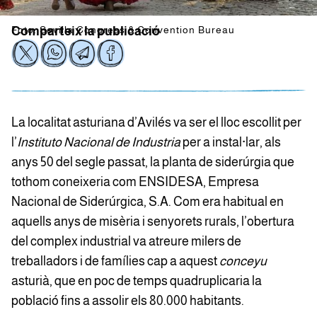
Foto: Sevilla Congress & Convention Bureau
Comparteix la publicació
La localitat asturiana d’Avilés va ser el lloc escollit per
l’
Instituto Nacional de Industria
per a instal·lar, als
anys 50 del segle passat, la planta de siderúrgia que
tothom coneixeria com ENSIDESA, Empresa
Nacional de Siderúrgica, S.A. Com era habitual en
aquells anys de misèria i senyorets rurals, l’obertura
del complex industrial va atreure milers de
treballadors i de famílies cap a aquest
conceyu
asturià, que en poc de temps quadruplicaria la
població fins a assolir els 80.000 habitants.