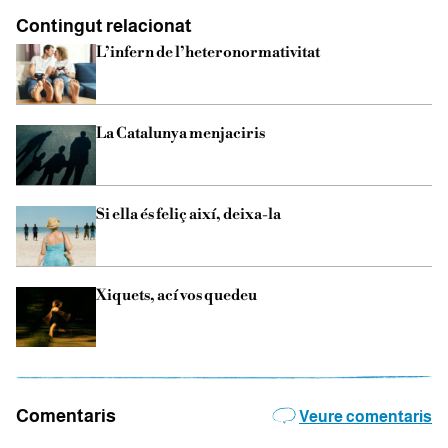
Contingut relacionat
L’infern de l’heteronormativitat
La Catalunya menjaciris
Si ella és feliç així, deixa-la
Xiquets, ací vos quedeu
Comentaris
Veure comentaris