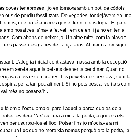
s coves tenebroses i jo en tornava amb un botí de còdols
 ous de perdiu fossilitzats. De vegades, fondejàvem en una
l temps, que no té ancores que el fermin, ens fugia. El pare
 amb nosaltres; s’havia fet vell, em deien, i ja no en tenia
ns. Com abans de néixer jo. Un altre mite, com la blavor:
t ens passen les ganes de llançar-nos. Al mar o a on sigui.
ustrant. L’alegria inicial contrastava massa amb la decepció
re em servia aquells peixets desnerits per dinar. Quan no
llençava a les escombraries. Els peixets que pescava, com la
a espina per a tan poc aliment. Si no pots pescar veritats com
 val més no posar-s’hi.
ue fèiem a l’estiu amb el pare i aquella barca que es deia
ue potser es deia
Carlota
i era a mi, a la petita, a qui tots els
en per usurpar-los el lloc. Potser fins jo m’odiava a mi
cupar un lloc que no mereixia només perquè era la petita, la