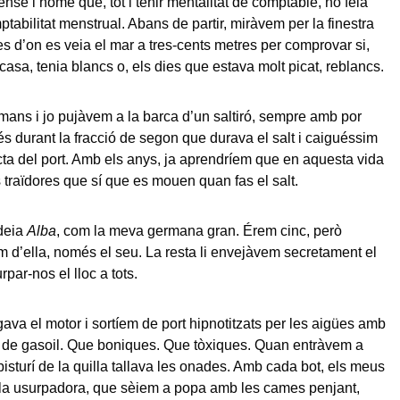
sense l’home que, tot i tenir mentalitat de comptable, no feia
tabilitat menstrual. Abans de partir, miràvem per la finestra
es d’on es veia el mar a tres-cents metres per comprovar si,
asa, tenia blancs o, els dies que estava molt picat, reblancs.
ans i jo pujàvem a la barca d’un saltiró, sempre amb por
 durant la fracció de segon que durava el salt i caiguéssim
ecta del port. Amb els anys, ja aprendríem que en aquesta vida
 traïdores que sí que es mouen quan fas el salt.
 deia
Alba
, com la meva germana gran. Érem cinc, però
m d’ella, només el seu. La resta li envejàvem secretament el
rpar-nos el lloc a tots.
ava el motor i sortíem de port hipnotitzats per les aigües amb
 de gasoil. Que boniques. Que tòxiques. Quan entràvem a
bisturí de la quilla tallava les onades. Amb cada bot, els meus
 la usurpadora, que sèiem a popa amb les cames penjant,