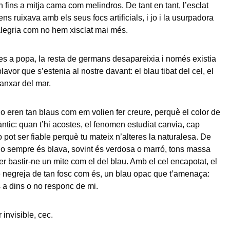
 fins a mitja cama com melindros. De tant en tant, l’esclat
s ruixava amb els seus focs artificials, i jo i la usurpadora
legria com no hem xisclat mai més.
s a popa, la resta de germans desapareixia i només existia
blavor que s’estenia al nostre davant: el blau tibat del cel, el
anxar del mar.
o eren tan blaus com em volien fer creure, perquè el color de
àntic: quan t’hi acostes, el fenomen estudiat canvia, cap
 pot ser fiable perquè tu mateix n’alteres la naturalesa. De
no sempre és blava, sovint és verdosa o marró, tons massa
er bastir-ne un mite com el del blau. Amb el cel encapotat, el
 negreja de tan fosc com és, un blau opac que t’amenaça:
s a dins o no responc de mi.
r invisible, cec.