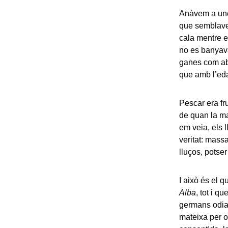
Anàvem a une
que semblaven
cala mentre e
no es banyava
ganes com aba
que amb l’eda
Pescar era fr
de quan la ma
em veia, els 
veritat: mass
lluços, potser
I això és el q
Alba
, tot i q
germans odiav
mateixa per o