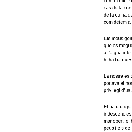
l’entrecuix i 
cas de la comp
de la cuina d
com dèiem a c
Els meus germ
que es mogués
a l’aigua inf
hi ha barques
La nostra es
portava el no
privilegi d’usu
El pare engeg
iridescències
mar obert, el 
peus i els de