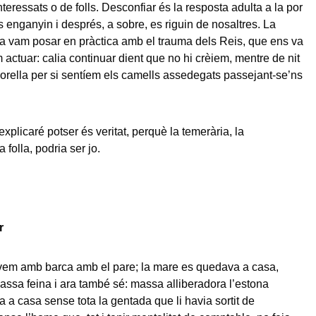
nteressats o de folls. Desconfiar és la resposta adulta a la por
s enganyin i després, a sobre, es riguin de nosaltres. La
 la vam posar en pràctica amb el trauma dels Reis, que ens va
actuar: calia continuar dient que no hi crèiem, mentre de nit
orella per si sentíem els camells assedegats passejant-se’ns
explicaré potser és veritat, perquè la temerària, la
a folla, podria ser jo.
r
àvem amb barca amb el pare; la mare es quedava a casa,
massa feina i ara també sé: massa alliberadora l’estona
a a casa sense tota la gentada que li havia sortit de