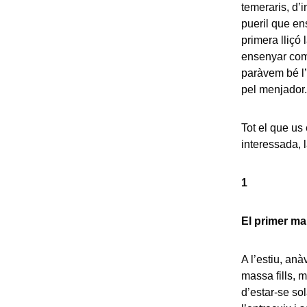
temeraris, d’i
pueril que en
primera lliçó
ensenyar com 
paràvem bé l’
pel menjador.
Tot el que us 
interessada, l
1
El primer ma
A l’estiu, an
massa fills, 
d’estar-se sol