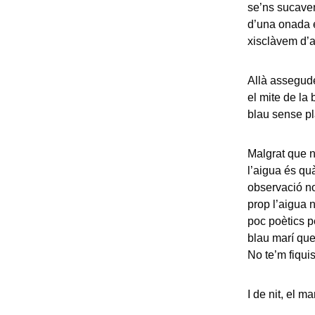
se’ns sucaven
d’una onada en
xisclàvem d’a
Allà assegude
el mite de la 
blau sense pl
Malgrat que n
l’aigua és qu
observació no
prop l’aigua 
poc poètics p
blau marí que
No te’m fiqui
I de nit, el ma