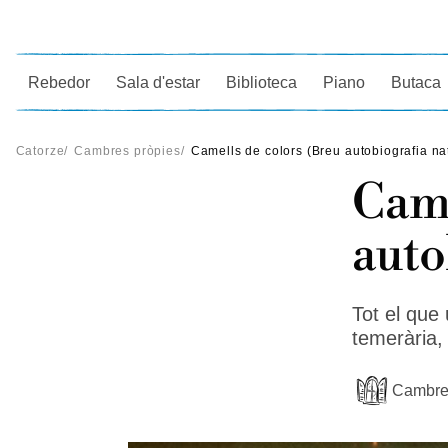
Ce
Rebedor
Sala d'estar
Biblioteca
Piano
Butaca
Catorze
/
Cambres pròpies
/
Camells de colors (Breu autobiografia na
Came
auto
Tot el que 
temerària, 
Cambre