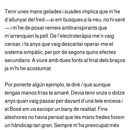
Tenir unes mans gelades i suades implica que m'he
d'allunyar del fred —si em busques a la neu, no hi seré
— i m'he de posar remeis antitranspirants que
m'arrenquen la pell. De l'electroteràpia me'n vaig
cansar, i fa anys que vaig descartar operar-me el
sistema simpàtic, per por de segons quins efectes
secundaris. A viure amb dues fonts al final dels braços
ja m'hi he acostumat.
Por ponerte algún ejemplo, te diré / que aunque
tengas manos frías te amaré. Devia tenir onze o dotze
anys quan vaig passar per davant d'una tele encesa i
el Bosé em va escopir un bany de realitat. Fins
aleshores no havia pensat que les mans fredes fossin
un hàndicap tan gran. Sempre m'ha preocupat més