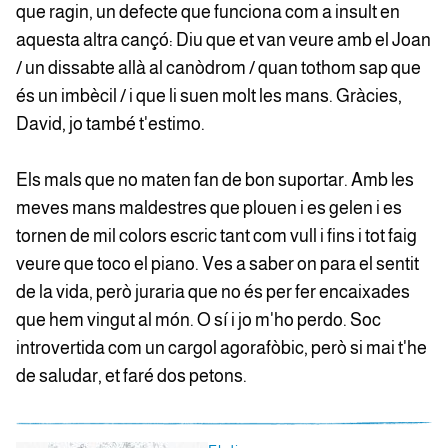
que ragin, un defecte que funciona com a insult en
aquesta altra cançó: Diu que et van veure amb el Joan
/ un dissabte allà al canòdrom / quan tothom sap que
és un imbècil / i que li suen molt les mans. Gràcies,
David, jo també t'estimo.
Els mals que no maten fan de bon suportar. Amb les
meves mans maldestres que plouen i es gelen i es
tornen de mil colors escric tant com vull i fins i tot faig
veure que toco el piano. Ves a saber on para el sentit
de la vida, però juraria que no és per fer encaixades
que hem vingut al món. O sí i jo m'ho perdo. Soc
introvertida com un cargol agorafòbic, però si mai t'he
de saludar, et faré dos petons.