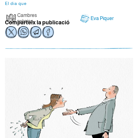
El dia que
Cambres
Eva Piquer
pròpies
Comparteix la publicació