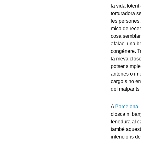
la vida fotent
torturadora 
les persones. 
mica de rece
cosa semblant
afalac, una br
congènere. T
la meva closc
potser simpl
antenes o imp
cargols no em
del malparits 
A
Barcelona
,
closca ni ban
fenedura al ca
també aquest
intencions de