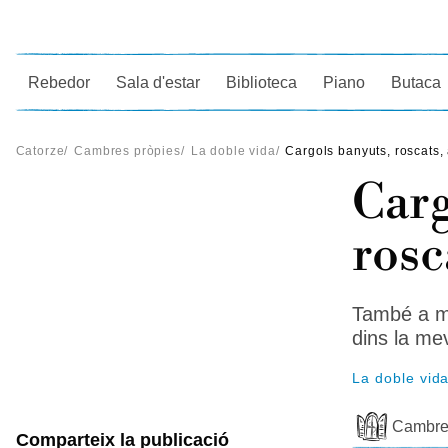
Ce
Rebedor
Sala d'estar
Biblioteca
Piano
Butaca
Catorze
/
Cambres pròpies
/
La doble vida
/
Cargols banyuts, roscats,
Carg
rosc
També a mi
dins la me
La doble vid
Cambre
Comparteix la publicació