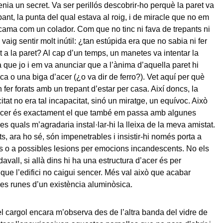
enia un secret. Va ser perillós descobrir-ho perquè la paret va
pant, la punta del qual estava al roig, i de miracle que no em
cama com un colador. Com que no tinc ni fava de trepants ni
vaig sentir molt inútil: ¿tan estúpida era que no sabia ni fer
t a la paret? Al cap d’un temps, un manetes va intentar la
 que jo i em va anunciar que a l’ànima d’aquella paret hi
ca o una biga d’acer (¿o va dir de ferro?). Vet aquí per què
 fer forats amb un trepant d’estar per casa. Així doncs, la
tat no era tal incapacitat, sinó un miratge, un equívoc. Això
’acer és exactament el que també em passa amb algunes
s quals m’agradaria instal·lar-hi la lleixa de la meva amistat.
s, ara ho sé, són impenetrables i insistir-hi només porta a
 o a possibles lesions per emocions incandescents. No els
pdavall, si allà dins hi ha una estructura d’acer és per
que l’edifici no caigui sencer. Més val això que acabar
 les runes d’un existència aluminòsica.
 el cargol encara m’observa des de l’altra banda del vidre de