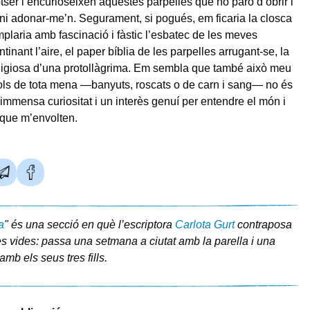
otser l’encurioseixen aquestes parpelles que no paro d’obrir i
ni adonar-me’n. Segurament, si pogués, em ficaria la closca
emplaria amb fascinació i fàstic l’esbatec de les meves
inant l’aire, el paper bíblia de les parpelles arrugant-se, la
digiosa d’una protollàgrima. Em sembla que també això meu
ols de tota mena —banyuts, roscats o de carn i sang— no és
mmensa curiositat i un interès genuí per entendre el món i
 que m’envolten.
a
" és una secció en què l’escriptora
Carlota Gurt
contraposa
s vides: passa una setmana a ciutat amb la parella i una
amb els seus tres fills.