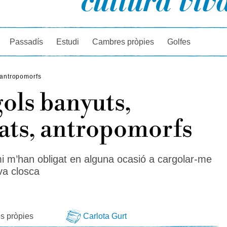
rcador
Passadís
Estudi
Cambres pròpies
Golfes
 antropomorfs
ols banyuts,
ats, antropomorfs
 m’han obligat en alguna ocasió a cargolar-me
va closca
a
s pròpies
Carlota Gurt