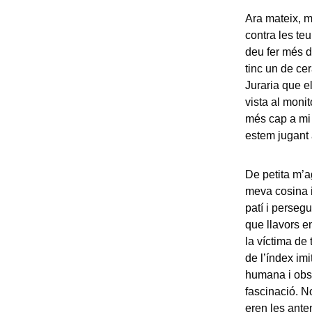
Ara mateix, m
contra les te
deu fer més d
tinc un de ce
Juraria que e
vista al moni
més cap a mi
estem jugant a
De petita m’ag
meva cosina i 
patí i perseg
que llavors 
la víctima de
de l’índex im
humana i obs
fascinació. N
eren les anten