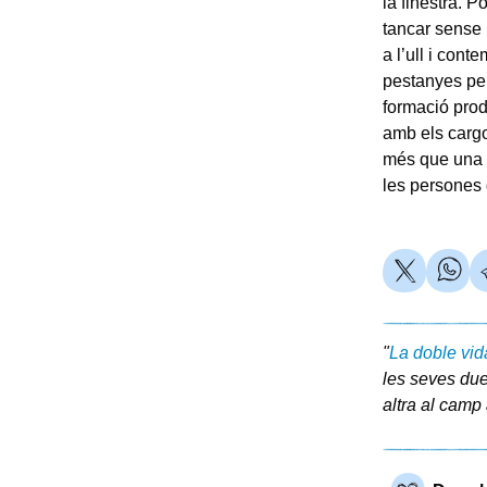
la finestra. P
tancar sense 
a l’ull i cont
pestanyes pent
formació pro
amb els carg
més que una i
les persones
"
La doble vid
les seves due
altra al camp 