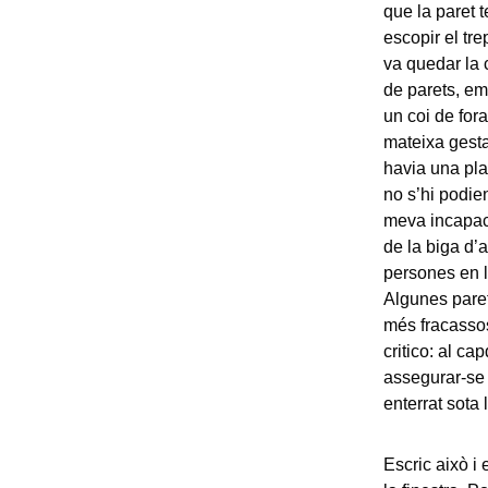
que la paret t
escopir el tre
va quedar la 
de parets, em 
un coi de fora
mateixa gesta
havia una pla
no s’hi podien
meva incapaci
de la biga d
persones en le
Algunes paret
més fracassos
critico: al ca
assegurar-se 
enterrat sota
Escric això i