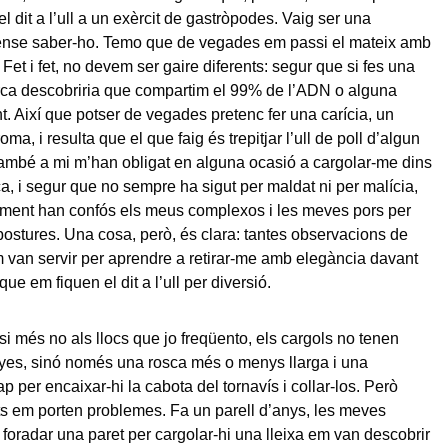
 el dit a l’ull a un exèrcit de gastròpodes. Vaig ser una
sense saber-ho. Temo que de vegades em passi el mateix amb
Fet i fet, no devem ser gaire diferents: segur que si fes una
rca descobriria que compartim el 99% de l’ADN o alguna
. Així que potser de vegades pretenc fer una carícia, un
oma, i resulta que el que faig és trepitjar l’ull de poll d’algun
ambé a mi m’han obligat en alguna ocasió a cargolar-me dins
a, i segur que no sempre ha sigut per maldat ni per malícia,
ement han confós els meus complexos i les meves pors per
ostures. Una cosa, però, és clara: tantes observacions de
 van servir per aprendre a retirar-me amb elegància davant
que em fiquen el dit a l’ull per diversió.
 si més no als llocs que jo freqüento, els cargols no tenen
yes, sinó només una rosca més o menys llarga i una
p per encaixar-hi la cabota del tornavís i collar-los. Però
s em porten problemes. Fa un parell d’anys, les meves
 foradar una paret per cargolar-hi una lleixa em van descobrir