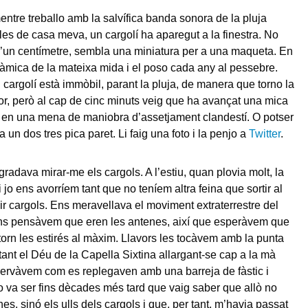
entre treballo amb la salvífica banda sonora de la pluja
ules de casa meva, un cargolí ha aparegut a la finestra. No
’un centímetre, sembla una miniatura per a una maqueta. En
ràmica de la mateixa mida i el poso cada any al pessebre.
l cargolí està immòbil, parant la pluja, de manera que torno la
tor, però al cap de cinc minuts veig que ha avançat una mica
 en una mena de maniobra d’assetjament clandestí. O potser
 un dos tres pica paret. Li faig una foto i la penjo a
Twitter
.
radava mirar-me els cargols. A l’estiu, quan plovia molt, la
jo ens avorríem tant que no teníem altra feina que sortir al
uir cargols. Ens meravellava el moviment extraterrestre del
ens pensàvem que eren les antenes, així que esperàvem que
 torn les estirés al màxim. Llavors les tocàvem amb la punta
itant el Déu de la Capella Sixtina allargant-se cap a la mà
ervàvem com es replegaven amb una barreja de fàstic i
o va ser fins dècades més tard que vaig saber que allò no
es, sinó els ulls dels cargols i que, per tant, m’havia passat