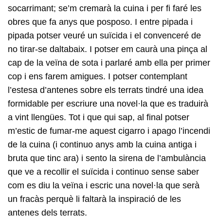
socarrimant; se’m cremarà la cuina i per fi faré les
obres que fa anys que posposo. I entre pipada i
pipada potser veuré un suïcida i el convenceré de
no tirar-se daltabaix. I potser em caurà una pinça al
cap de la veïna de sota i parlaré amb ella per primer
cop i ens farem amigues. I potser contemplant
l’estesa d’antenes sobre els terrats tindré una idea
formidable per escriure una novel·la que es traduirà
a vint llengües. Tot i que qui sap, al final potser
m’estic de fumar-me aquest cigarro i apago l’incendi
de la cuina (i continuo anys amb la cuina antiga i
bruta que tinc ara) i sento la sirena de l’ambulància
que ve a recollir el suïcida i continuo sense saber
com es diu la veïna i escric una novel·la que serà
un fracàs perquè li faltarà la inspiració de les
antenes dels terrats.