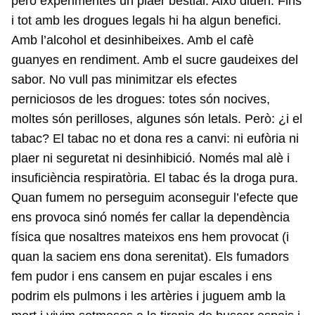
però experimentes un plaer bestial. Això diuen. Fins
i tot amb les drogues legals hi ha algun benefici.
Amb l’alcohol et desinhibeixes. Amb el cafè
guanyes en rendiment. Amb el sucre gaudeixes del
sabor. No vull pas minimitzar els efectes
perniciosos de les drogues: totes són nocives,
moltes són perilloses, algunes són letals. Però: ¿i el
tabac? El tabac no et dona res a canvi: ni eufòria ni
plaer ni seguretat ni desinhibició. Només mal alè i
insuficiència respiratòria. El tabac és la droga pura.
Quan fumem no perseguim aconseguir l’efecte que
ens provoca sinó només fer callar la dependència
física que nosaltres mateixos ens hem provocat (i
quan la saciem ens dona serenitat). Els fumadors
fem pudor i ens cansem en pujar escales i ens
podrim els pulmons i les artèries i juguem amb la