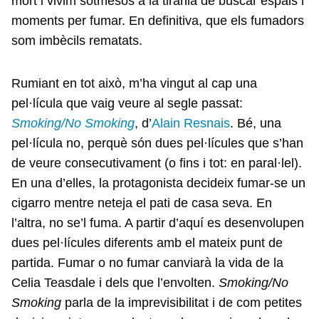
mort i vivim sotmesos a la tirania de buscar espais i
moments per fumar. En definitiva, que els fumadors
som imbècils rematats.
Rumiant en tot això, m’ha vingut al cap una
pel·lícula que vaig veure al segle passat:
Smoking/No Smoking
, d’
Alain Resnais
. Bé, una
pel·lícula no, perquè són dues pel·lícules que s’han
de veure consecutivament (o fins i tot: en paral·lel).
En una d’elles, la protagonista decideix fumar-se un
cigarro mentre neteja el pati de casa seva. En
l’altra, no se’l fuma. A partir d’aquí es desenvolupen
dues pel·lícules diferents amb el mateix punt de
partida. Fumar o no fumar canviarà la vida de la
Celia Teasdale i dels que l’envolten.
Smoking/No
Smoking
parla de la imprevisibilitat i de com petites