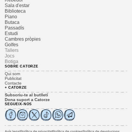
Sala d'estar
Biblioteca
Piano
Butaca
Passadís
Estudi
Cambres pròpies
Golfes
Tallers
Jocs
Botiga
SOBRE CATORZE
Qui som
Publicitat
Contacte
+ CATORZE
Subscriu-te al butlletí
Dona suport a Catorze
SEGUEIX-NOS
Avís legal
Política de privacitat
Política de cookies
Política de devolucions