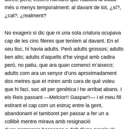
més o menys temporalment: al davant de tot, ¿sí?,
¿cal?, ¿realment?
No exagero si dic que ni una sola criatura ocupava
cap de les cinc fileres que teníem al davant. En el
seu lloc, hi havia adults. Però adults grossos; adults
ben alts; adults d’aquells d’he vingut amb cadira
però, no patiu, que ara quan comenci m’aixeco;
adults com ara un senyor d’uns aproximadament
dos metres que et miren amb cara de què voleu
que hi faci, soc alt per genètica i he arribat abans. I
els Reis passant —Melcior!! Gaspar!!— i el meu fill
estirant el cap com un estruç entre la gent,
abandonant el tamboret per passar a fer un a
collibè mentre mirava amb resignació