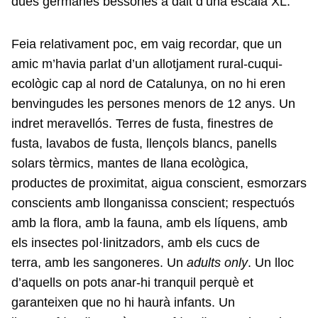
dues germanes bessones a dalt d’una escala XL.
Feia relativament poc, em vaig recordar, que un
amic m’havia parlat d’un allotjament rural-cuqui-
ecològic cap al nord de Catalunya, on no hi eren
benvingudes les persones menors de 12 anys. Un
indret meravellós. Terres de fusta, finestres de
fusta, lavabos de fusta, llençols blancs, panells
solars tèrmics, mantes de llana ecològica,
productes de proximitat, aigua conscient, esmorzars
conscients amb llonganissa conscient; respectuós
amb la flora, amb la fauna, amb els líquens, amb
els insectes pol·linitzadors, amb els cucs de
terra, amb les sangoneres. Un
adults only
. Un lloc
d’aquells on pots anar-hi tranquil perquè et
garanteixen que no hi haurà infants. Un