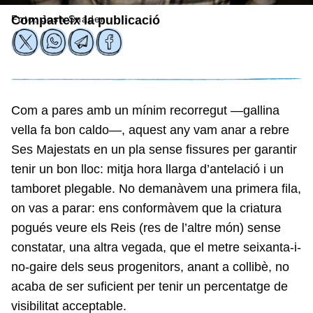
Foto: Josh Snader
Comparteix la publicació
Com a pares amb un mínim recorregut —gallina
vella fa bon caldo—, aquest any vam anar a rebre
Ses Majestats en un pla sense fissures per garantir
tenir un bon lloc: mitja hora llarga d’antelació i un
tamboret plegable. No demanàvem una primera fila,
on vas a parar: ens conformàvem que la criatura
pogués veure els Reis (res de l’altre món) sense
constatar, una altra vegada, que el metre seixanta-i-
no-gaire dels seus progenitors, anant a collibè, no
acaba de ser suficient per tenir un percentatge de
visibilitat acceptable.