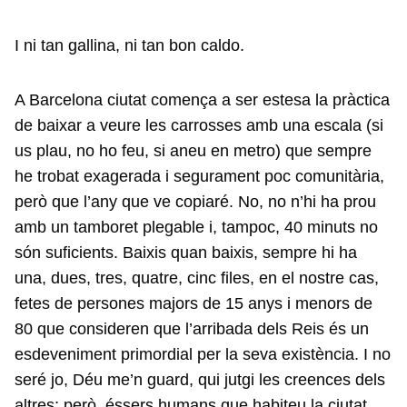
I ni tan gallina, ni tan bon caldo.
A Barcelona ciutat comença a ser estesa la pràctica
de baixar a veure les carrosses amb una escala (si
us plau, no ho feu, si aneu en metro) que sempre
he trobat exagerada i segurament poc comunitària,
però que l’any que ve copiaré. No, no n’hi ha prou
amb un tamboret plegable i, tampoc, 40 minuts no
són suficients. Baixis quan baixis, sempre hi ha
una, dues, tres, quatre, cinc files, en el nostre cas,
fetes de persones majors de 15 anys i menors de
80 que consideren que l’arribada dels Reis és un
esdeveniment primordial per la seva existència. I no
seré jo, Déu me’n guard, qui jutgi les creences dels
altres; però, éssers humans que habiteu la ciutat