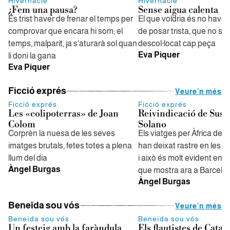
Hivernacle
Hivernacle
¿Fem una pausa?
Sense aigua calenta
És trist haver de frenar el temps per
El que voldria és no have
comprovar que encara hi som; el
de posar trista, que no s
temps, malparit, ja s'aturarà sol quan
descol·locat cap peça
Eva Piquer
li doni la gana
Eva Piquer
Ficció exprés
Veure'n més
Ficció exprés
Ficció exprés
Les «colipoterras» de Joan
Reivindicació de Susa
Colom
Solano
Corprèn la nuesa de les seves
Els viatges per Àfrica de l
imatges brutals, fetes totes a plena
han deixat rastre en les s
llum del dia
i això és molt evident en 
Àngel Burgas
que mostra ara a Barcelo
Àngel Burgas
Beneïda sou vós
Veure'n més
Beneïda sou vós
Beneïda sou vós
Un festeig amb la faràndula
Els flautistes de Catal