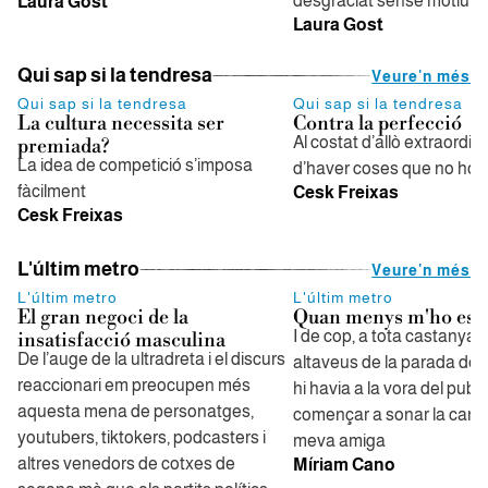
desgraciat sense motiu
Laura Gost
Laura Gost
Qui sap si la tendresa
Veure'n més
Qui sap si la tendresa
Qui sap si la tendresa
La cultura necessita ser
Contra la perfecció
Al costat d’allò extraordina
premiada?
La idea de competició s’imposa
d’haver coses que no ho s
fàcilment
Cesk Freixas
Cesk Freixas
L'últim metro
Veure'n més
L'últim metro
L'últim metro
El gran negoci de la
Quan menys m'ho esp
I de cop, a tota castanya, 
insatisfacció masculina
De l’auge de la ultradreta i el discurs
altaveus de la parada de
reaccionari em preocupen més
hi havia a la vora del pub, 
aquesta mena de personatges,
començar a sonar la canç
youtubers, tiktokers, podcasters i
meva amiga
altres venedors de cotxes de
Míriam Cano