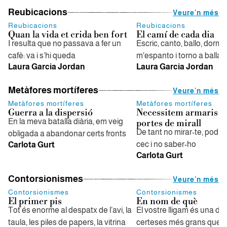
Reubicacions
Veure'n més
Reubicacions
Reubicacions
Quan la vida et crida ben fort
El camí de cada dia
I resulta que no passava a fer un
Escric, canto, ballo, dorm
cafè: va i s’hi queda
m'espanto i torno a ballar
Laura Garcia Jordan
Laura Garcia Jordan
Metàfores mortíferes
Veure'n més
Metàfores mortíferes
Metàfores mortíferes
Guerra a la dispersió
Necessitem armaris 
En la meva batalla diària, em veig
portes de mirall
De tant no mirar-te, podri
obligada a abandonar certs fronts
cec i no saber-ho
Carlota Gurt
Carlota Gurt
Contorsionismes
Veure'n més
Contorsionismes
Contorsionismes
El primer pis
En nom de què
Tot és enorme al despatx de l’avi, la
El vostre lligam és una de 
taula, les piles de papers, la vitrina
certeses més grans que h