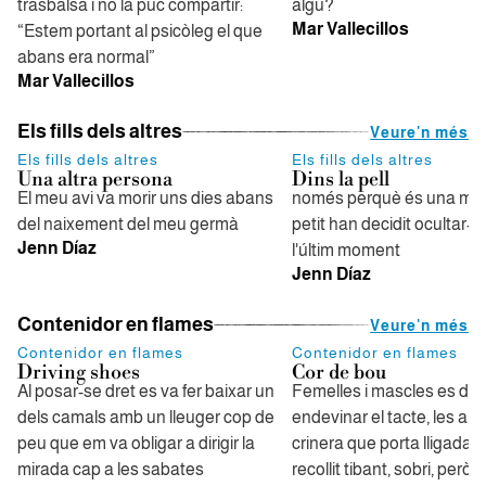
trasbalsa i no la puc compartir:
algú?
Mar Vallecillos
“Estem portant al psicòleg el que
abans era normal”
Mar Vallecillos
Els fills dels altres
Veure'n més
Els fills dels altres
Els fills dels altres
Una altra persona
Dins la pell
El meu avi va morir uns dies abans
només perquè és una mi
del naixement del meu germà
petit han decidit ocultar-l'h
Jenn Díaz
l'últim moment
Jenn Díaz
Contenidor en flames
Veure'n més
Contenidor en flames
Contenidor en flames
Driving shoes
Cor de bou
Al posar-se dret es va fer baixar un
Femelles i mascles es del
dels camals amb un lleuger cop de
endevinar el tacte, les ar
peu que em va obligar a dirigir la
crinera que porta lligada 
mirada cap a les sabates
recollit tibant, sobri, però j