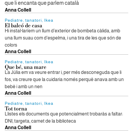
que li encanta que parlem català
Anna Collell
Pediatre, tanatori, Ikea
El balcó de casa
Hi instal·laríem un llum d’exterior de bombeta càlida, amb
una llum suau com d’espelma, i una tira de les que són de
colors
Anna Collell
Pediatre, tanatori, Ikea
Que bé, una mare
La Júlia em va veure entrar i, per més desconeguda que li
fos, va creure que la cuidaria només perquè anava amb un
bebè i amb un nen
Anna Collell
Pediatre, tanatori, Ikea
Tot torna
Llistes els documents que potencialment trobaràs a faltar:
DNI, targeta, carnet de la biblioteca
Anna Collell