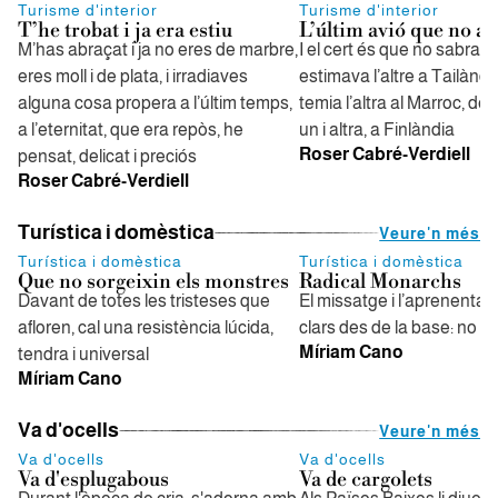
Turisme d'interior
Turisme d'interior
T’he trobat i ja era estiu
L’últim avió que no a
M’has abraçat i ja no eres de marbre,
I el cert és que no sabran 
eres moll i de plata, i irradiaves
estimava l’altre a Tailàndi
alguna cosa propera a l’últim temps,
temia l’altra al Marroc, de 
a l’eternitat, que era repòs, he
un i altra, a Finlàndia
Roser Cabré-Verdiell
pensat, delicat i preciós
Roser Cabré-Verdiell
Turística i domèstica
Veure'n més
Turística i domèstica
Turística i domèstica
Que no sorgeixin els monstres
Radical Monarchs
Davant de totes les tristeses que
El missatge i l’aprenentat
afloren, cal una resistència lúcida,
clars des de la base: no e
Míriam Cano
tendra i universal
Míriam Cano
Va d'ocells
Veure'n més
Va d'ocells
Va d'ocells
Va d'esplugabous
Va de cargolets