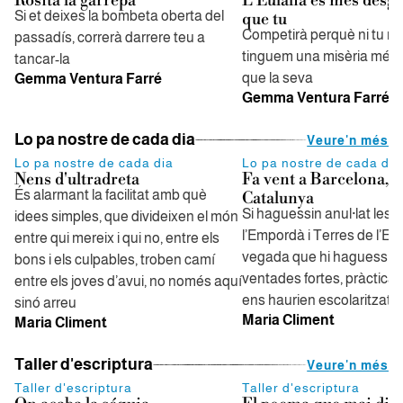
Rosita la garrepa
L'Eulàlia és més desg
Si et deixes la bombeta oberta del
que tu
Competirà perquè ni tu ni j
passadís, correrà darrere teu a
tinguem una misèria més
tancar-la
que la seva
Gemma Ventura Farré
Gemma Ventura Farré
Lo pa nostre de cada dia
Veure'n més
Lo pa nostre de cada dia
Lo pa nostre de cada dia
Nens d'ultradreta
Fa vent a Barcelona, f
És alarmant la facilitat amb què
Catalunya
Si haguessin anul·lat les 
idees simples, que divideixen el món
l’Empordà i Terres de l’Eb
entre qui mereix i qui no, entre els
vegada que hi haguessin
bons i els culpables, troben camí
ventades fortes, pràctica
entre els joves d’avui, no només aquí
ens haurien escolaritzat
sinó arreu
Maria Climent
Maria Climent
Taller d'escriptura
Veure'n més
Taller d'escriptura
Taller d'escriptura