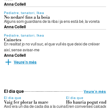
Anna Collell
Pediatre, tanatori, Ikea
No nedaré fins a la boia
Alguns som guardians de la riba i ja ens està bé, la voreta
Anna Collell
Pediatre, tanatori, Ikea
Cuinetes
En realitat jo no vull suc, el que vull és que deixi de créixer
així, sense avisar-me
Anna Collell
Veure’n més
El dia que
Veure'n més
El dia que
El dia que
Vaig fer plorar la mare
Ho hauria pogut ende
Això era un dia de cada dia a la cuina
Eren converses calcades 