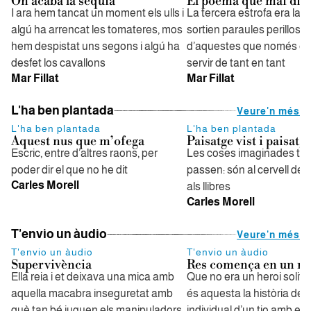
On acaba la séquia
El poema que mai dir
I ara hem tancat un moment els ulls i
La tercera estrofa era la mil
algú ha arrencat les tomateres, mos
sortien paraules perilloses
hem despistat uns segons i algú ha
d’aquestes que només es
desfet los cavallons
servir de tant en tant
Mar Fillat
Mar Fillat
L'ha ben plantada
Veure'n més
L'ha ben plantada
L'ha ben plantada
Aquest nus que m’ofega
Paisatge vist i paisatge
Escric, entre d’altres raons, per
Les coses imaginades t
poder dir el que no he dit
passen: són al cervell de 
Carles Morell
als llibres
Carles Morell
T'envio un àudio
Veure'n més
T'envio un àudio
T'envio un àudio
Supervivència
Res comença en un ma
Ella reia i et deixava una mica amb
Que no era un heroi solitar
aquella macabra inseguretat amb
és aquesta la història de 
què tan bé juguen els manipuladors
individual d’un tio amb els