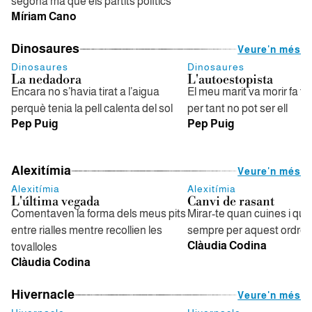
segona mà que els partits polítics
Míriam Cano
Dinosaures
Veure'n més
Dinosaures
Dinosaures
La nedadora
L'autoestopista
Encara no s’havia tirat a l’aigua
El meu marit va morir fa tre
perquè tenia la pell calenta del sol
per tant no pot ser ell
Pep Puig
Pep Puig
Alexitímia
Veure'n més
Alexitímia
Alexitímia
L'última vegada
Canvi de rasant
Comentaven la forma dels meus pits
Mirar-te quan cuines i qu
entre rialles mentre recollien les
sempre per aquest ordre
Clàudia Codina
tovalloles
Clàudia Codina
Hivernacle
Veure'n més