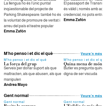
La llengua no és l’únic puntal
El passaport de Transnís
inqüestionable del projecte de
és vàlid i, només amb aqu
Parking Shakespeare: també ho és
credencial, no pots entrar
Emma Zafón
la voluntat de promoure de veritat i
arreu del país el teatre popular
Emma Zafón
M'ho penso i et dic el què
Veure'n més
M'ho penso i et dic el què
M'ho penso i et dic el qu
La força del grup
Quina mena de món és
Serveix per donar suport als que
Butler es pregunta quina 
maltracten, als que abusen, als que
digna de ser viscuda
manipulen
Andrea Mayo
Gent normal
Veure'n més
Gent normal
Gent normal