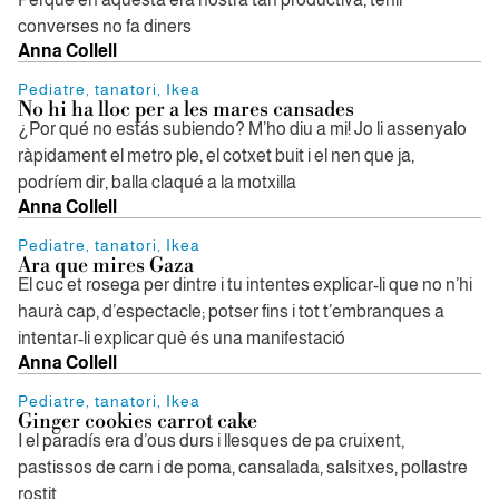
converses no fa diners
Anna Collell
Pediatre, tanatori, Ikea
No hi ha lloc per a les mares cansades
¿Por qué no estás subiendo? M’ho diu a mi! Jo li assenyalo
ràpidament el metro ple, el cotxet buit i el nen que ja,
podríem dir, balla claqué a la motxilla
Anna Collell
Pediatre, tanatori, Ikea
Ara que mires Gaza
El cuc et rosega per dintre i tu intentes explicar-li que no n’hi
haurà cap, d’espectacle; potser fins i tot t’embranques a
intentar-li explicar què és una manifestació
Anna Collell
Pediatre, tanatori, Ikea
Ginger cookies carrot cake
I el paradís era d’ous durs i llesques de pa cruixent,
pastissos de carn i de poma, cansalada, salsitxes, pollastre
rostit