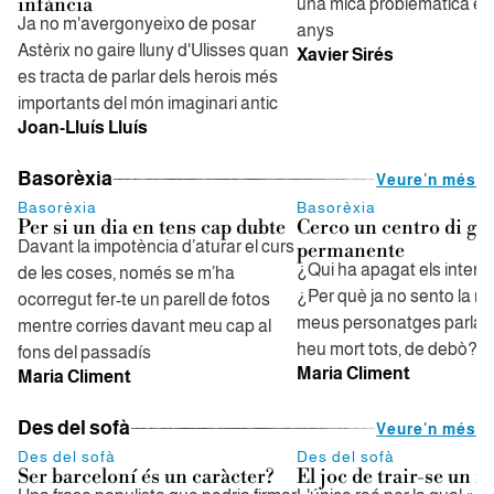
infància
una mica problemàtica els
Ja no m'avergonyeixo de posar
anys
Astèrix no gaire lluny d'Ulisses quan
Xavier Sirés
es tracta de parlar dels herois més
importants del món imaginari antic
Joan-Lluís Lluís
Basorèxia
Veure'n més
Basorèxia
Basorèxia
Per si un dia en tens cap dubte
Cerco un centro di gra
Davant la impotència d’aturar el curs
permanente
¿Qui ha apagat els interr
de les coses, només se m’ha
¿Per què ja no sento la re
ocorregut fer-te un parell de fotos
meus personatges parla
mentre corries davant meu cap al
heu mort tots, de debò?
fons del passadís
Maria Climent
Maria Climent
Des del sofà
Veure'n més
Des del sofà
Des del sofà
Ser barceloní és un caràcter?
El joc de trair-se un m