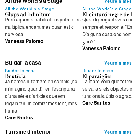
All the World's a Stage
Veure'n més
All the World's a Stage
All the World's a Stage
Glups ad infinitum
El cinturó negre de ka
Però aquesta habilitat ficapotaire es
Quan li preguntaves com 
multiplica encara més quan estic
sempre et responia: “Estic
nerviosa
D’alguna cosa ens hem de
Vanessa Palomo
¿no?”
Vanessa Palomo
Buidar la casa
Veure'n més
Buidar la casa
Buidar la casa
Brutícia
El paraigüer
Ja només hi tornaré en somnis (no
La mare volia que tot fes g
m’imagino quant!) i en l’escriptura
se valia si els objectes er
d’una sèrie d’articles que em
funcionals, útils o agrada
Care Santos
regalaran un comiat més lent, més
humà
Care Santos
Turisme d'interior
Veure'n més