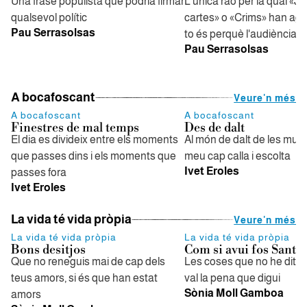
Una frase populista que podria firmar
L'única raó per la qual «J
qualsevol polític
cartes» o «Crims» han aga
Pau Serrasolsas
to és perquè l'audiència p
Pau Serrasolsas
A bocafoscant
Veure'n més
A bocafoscant
A bocafoscant
Finestres de mal temps
Des de dalt
El dia es divideix entre els moments
Al món de dalt de les mun
que passes dins i els moments que
meu cap calla i escolta
Ivet Eroles
passes fora
Ivet Eroles
La vida té vida pròpia
Veure'n més
La vida té vida pròpia
La vida té vida pròpia
Bons desitjos
Com si avui fos Sant 
Que no reneguis mai de cap dels
Les coses que no he dit i 
teus amors, si és que han estat
val la pena que digui
Sònia Moll Gamboa
amors