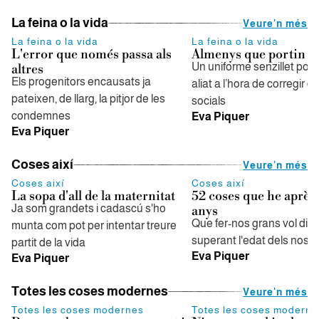
La feina o la vida
Veure'n més
La feina o la vida
La feina o la vida
L'error que només passa als
Almenys que portin b
Un uniforme senzillet podr
altres
Els progenitors encausats ja
aliat a l’hora de corregir d
pateixen, de llarg, la pitjor de les
socials
condemnes
Eva Piquer
Eva Piquer
Coses així
Veure'n més
Coses així
Coses així
La sopa d'all de la maternitat
52 coses que he après
Ja som grandets i cadascú s'ho
anys
Que fer-nos grans vol dir 
munta com pot per intentar treure
superant l'edat dels nost
partit de la vida
Eva Piquer
Eva Piquer
Totes les coses modernes
Veure'n més
Totes les coses modernes
Totes les coses moderne