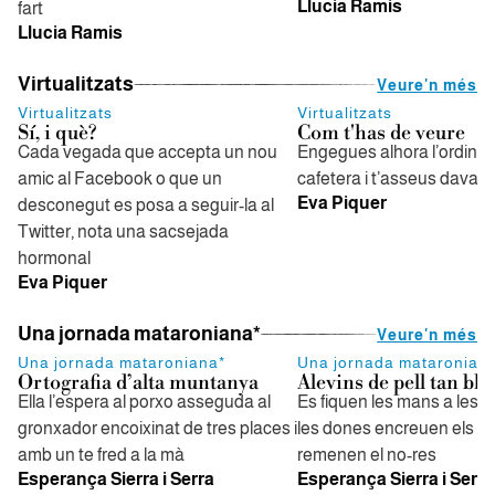
Llucia Ramis
fart
Llucia Ramis
Virtualitzats
Veure'n més
Virtualitzats
Virtualitzats
Sí, i què?
Com t'has de veure
Cada vegada que accepta un nou
Engegues alhora l’ordinado
amic al Facebook o que un
cafetera i t’asseus davant
Eva Piquer
desconegut es posa a seguir-la al
Twitter, nota una sacsejada
hormonal
Eva Piquer
Una jornada mataroniana*
Veure'n més
Una jornada mataroniana*
Una jornada mataronian
Ortografia d’alta muntanya
Alevins de pell tan bl
Ella l’espera al porxo asseguda al
Es fiquen les mans a les 
gronxador encoixinat de tres places i
les dones encreuen els b
amb un te fred a la mà
remenen el no-res
Esperança Sierra i Serra
Esperança Sierra i Serra