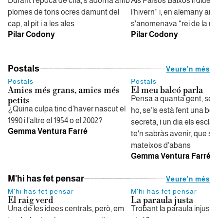
Durant l'època de cria, s'adorna amb
Als Països Baixos li diuen 
plomes de tons ocres damunt del
l'hivern” i, en alemany anti
cap, al pit i a les ales
s'anomenava “rei de la ne
Pilar Codony
Pilar Codony
Postals
Veure'n més
Postals
Postals
Amics més grans, amics més
El meu balcó parla
Pensa a quanta gent, sen
petits
¿Quina culpa tinc d’haver nascut el
ho, se’ls està fent una bel
1990 i l’altre el 1954 o el 2002?
secreta, i un dia els esclat
Gemma Ventura Farré
te'n sabràs avenir, que sig
mateixos d’abans
Gemma Ventura Farré
M'hi has fet pensar
Veure'n més
M'hi has fet pensar
M'hi has fet pensar
El raig verd
La paraula justa
Una de les idees centrals, però, em
Trobant la paraula injusta,