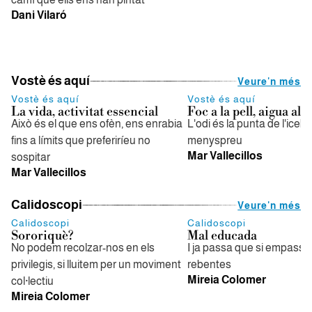
Dani Vilaró
Vostè és aquí
Veure'n més
Vostè és aquí
Vostè és aquí
La vida, activitat essencial
Foc a la pell, aigua al
Això és el que ens ofèn, ens enrabia
L'odi és la punta de l'iceb
fins a límits que preferiríeu no
menyspreu
Mar Vallecillos
sospitar
Mar Vallecillos
Calidoscopi
Veure'n més
Calidoscopi
Calidoscopi
Sororiquè?
Mal educada
No podem recolzar-nos en els
I ja passa que si empasse
privilegis, si lluitem per un moviment
rebentes
Mireia Colomer
col·lectiu
Mireia Colomer