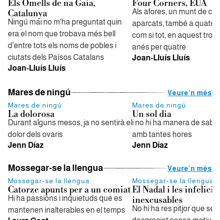
Els Omells de na Gaia,
Four Corners, EUA
Als afores, un munt de co
Catalunya
Ningú mai no m'ha preguntat quin
aparcats, també a quatre
era el nom que trobava més bell
com si tot, en aquest tros 
d'entre tots els noms de pobles i
anés per quatre
ciutats dels Països Catalans
Joan-Lluís Lluís
Joan-Lluís Lluís
Mares de ningú
Veure'n més
Mares de ningú
Mares de ningú
La dolorosa
Un sol dia
Durant alguns mesos, ja no sentirà el
i no hi ha manera de saber
dolor dels ovaris
amb tantes hores
Jenn Díaz
Jenn Díaz
Mossegar-se la llengua
Veure'n més
Mossegar-se la llengua
Mossegar-se la llengua
Catorze apunts per a un comiat
El Nadal i les infelicit
Hi ha passions i inquietuds que es
inexcusables
No hi ha res pitjor que sen
mantenen inalterables en el temps