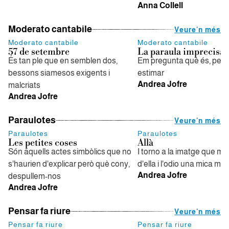
Anna Collell
Moderato cantabile
Veure'n més
Moderato cantabile
Moderato cantabile
57 de setembre
La paraula imprecisa
És tan ple que en semblen dos,
Em pregunta què és, per a
bessons siamesos exigents i
estimar
Andrea Jofre
malcriats
Andrea Jofre
Paraulotes
Veure'n més
Paraulotes
Paraulotes
Les petites coses
Allà
Són aquells actes simbòlics que no
I torno a la imatge que m'he 
s'haurien d'explicar però què cony,
d'ella i l'odio una mica me
Andrea Jofre
despullem-nos
Andrea Jofre
Pensar fa riure
Veure'n més
Pensar fa riure
Pensar fa riure