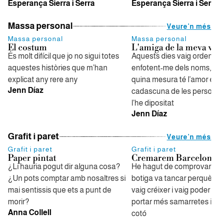
Esperança Sierra i Serra
Esperança Sierra i Serra
Massa personal
Veure'n més
Massa personal
Massa personal
El costum
L'amiga de la meva vi
És molt difícil que jo no sigui totes
Aquests dies vaig ordenan
aquestes històries que m’han
enfotent-me dels noms, de
explicat any rere any
quina mesura té l’amor en
Jenn Díaz
cadascuna de les persone
l’he dipositat
Jenn Díaz
Grafit i paret
Veure'n més
Grafit i paret
Grafit i paret
Paper pintat
Cremarem Barcelona
¿Li hauria pogut dir alguna cosa?
He hagut de comprovar si
¿Un pots comptar amb nosaltres si
botiga va tancar perquè d
mai sentissis que ets a punt de
vaig créixer i vaig poder es
morir?
portar més samarretes int
Anna Collell
cotó