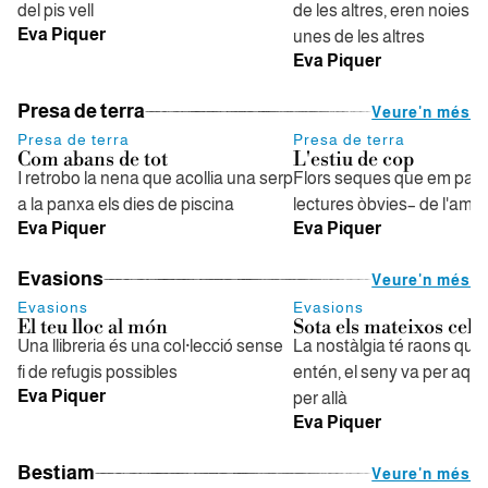
del pis vell
de les altres, eren noies c
Eva Piquer
unes de les altres
Eva Piquer
Presa de terra
Veure'n més
Presa de terra
Presa de terra
Com abans de tot
L'estiu de cop
I retrobo la nena que acollia una serp
Flors seques que em parl
a la panxa els dies de piscina
lectures òbvies– de l'amo
Eva Piquer
Eva Piquer
Evasions
Veure'n més
Evasions
Evasions
El teu lloc al món
Sota els mateixos cels
Una llibreria és una col·lecció sense
La nostàlgia té raons que 
fi de refugis possibles
entén, el seny va per aquí 
Eva Piquer
per allà
Eva Piquer
Bestiam
Veure'n més