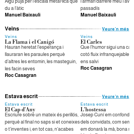
Algú puja per l’escala metàl·lica que
l’armari darrere meu i ava
du a l’àtic
passadís
Manuel Baixauli
Manuel Baixauli
Veïns
Veure'n més
Veïns
Veïns
La Flama i el Canigó
El Carles
Hauran heretat l’esperança i
Que l’humor sigui una ca
llauraran les paraules perquè
cotó fluix infranquejable, 
d’altres les entomin, les masteguin,
ens salvi
Roc Casagran
les facin seves
Roc Casagran
Estava escrit
Veure'n més
Estava escrit
Estava escrit
El Cap d'Any
L'hostessa
Escriure sobre un mateix és perillós,
Josep Cuní em confondrà
perquè al final no saps si et coneixes
dels convidats, com sempr
o t’inventes i, en tot cas, n’acabes
em donarà la mà, bona nit