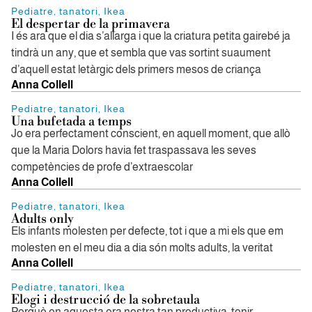
Pediatre, tanatori, Ikea
El despertar de la primavera
I és ara que el dia s’allarga i que la criatura petita gairebé ja
tindrà un any, que et sembla que vas sortint suaument
d’aquell estat letàrgic dels primers mesos de criança
Anna Collell
Pediatre, tanatori, Ikea
Una bufetada a temps
Jo era perfectament conscient, en aquell moment, que allò
que la Maria Dolors havia fet traspassava les seves
competències de profe d’extraescolar
Anna Collell
Pediatre, tanatori, Ikea
Adults only
Els infants molesten per defecte, tot i que a mi els que em
molesten en el meu dia a dia són molts adults, la veritat
Anna Collell
Pediatre, tanatori, Ikea
Elogi i destrucció de la sobretaula
Perquè en aquesta era nostra tan productiva, tenir