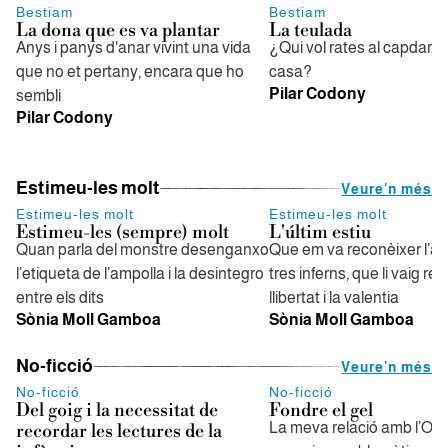
Bestiam
Bestiam
La dona que es va plantar
La teulada
Anys i panys d'anar vivint una vida
¿Qui vol rates al capdam
que no et pertany, encara que ho
casa?
Pilar Codony
sembli
Pilar Codony
Estimeu-les molt
Veure'n més
Estimeu-les molt
Estimeu-les molt
Estimeu-les (sempre) molt
L'últim estiu
Quan parla del monstre desenganxo
Que em va reconèixer l’ar
l’etiqueta de l’ampolla i la desintegro
tres inferns, que li vaig re
entre els dits
llibertat i la valentia
Sònia Moll Gamboa
Sònia Moll Gamboa
No-ficció
Veure'n més
No-ficció
No-ficció
Del goig i la necessitat de
Fondre el gel
La meva relació amb l’Orgu
recordar les lectures de la