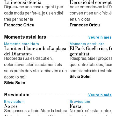
La inconsistència
L’erosió del concepte
Digueu-me una cosa urgent i, per
Voler entendre-ho tot t’a
cada motiu per fer-la, jo us en diré
convertint en un cínic. Jutj
tres per no fer-la
en un idiota
Francesc Orteu
Francesc Orteu
Moments estel·lars
Veure'n més
Moments estel·lars
Moments estel·lars
La nit en blanc amb «La plaça
El Park Güell: risc, fra
del Diamant»
genialitat
Rodoreda i Sales discutien,
I després, Güell proposa 
defensaven aferrissadament els
que, entre tots dos, facin r
seus punts de vista i arribaven a un
somni ambiciós i estrafolar
Sílvia Soler
acord (o no)
Sílvia Soler
Breviculum
Veure'n més
Breviculum
Breviculum
No res
Fusta
Sent passos, a baix. Ature la lectura.
No me’n sé estar: entre, 