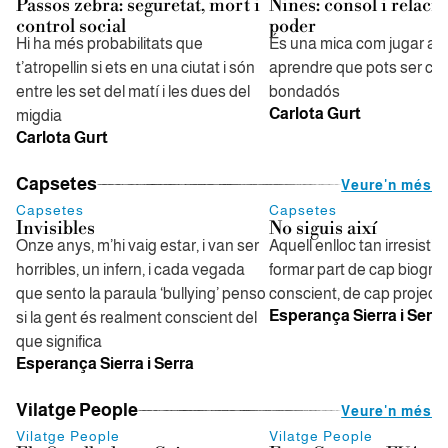
Passos zebra: seguretat, mort i
Nines: consol i relaci
control social
poder
Hi ha més probabilitats que
És una mica com jugar a s
t’atropellin si ets en una ciutat i són
aprendre que pots ser cru
entre les set del matí i les dues del
bondadós
Carlota Gurt
migdia
Carlota Gurt
Capsetes
Veure'n més
Capsetes
Capsetes
Invisibles
No siguis així
Onze anys, m’hi vaig estar, i van ser
Aquell enlloc tan irresistib
horribles, un infern, i cada vegada
formar part de cap biograf
que sento la paraula ‘bullying’ penso
conscient, de cap projecte
Esperança Sierra i Serra
si la gent és realment conscient del
que significa
Esperança Sierra i Serra
Vilatge People
Veure'n més
Vilatge People
Vilatge People