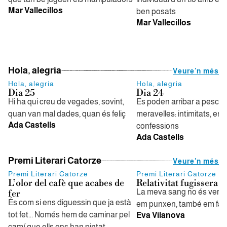
Mar Vallecillos
ben posats
Mar Vallecillos
Hola, alegria
Veure'n més
Hola, alegria
Hola, alegria
Dia 25
Dia 24
Hi ha qui creu de vegades, sovint,
Es poden arribar a pescar
quan van mal dades, quan és feliç
meravelles: intimitats, en
Ada Castells
confessions
Ada Castells
Premi Literari Catorze
Veure'n més
Premi Literari Catorze
Premi Literari Catorze
L’olor del cafè que acabes de
Relativitat fugissera
La meva sang no és vermel
fer
És com si ens diguessin que ja està
em punxen, també em fan
tot fet... Només hem de caminar pel
Eva Vilanova
camí que ells ens han pintat