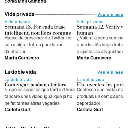
Sònia Moll Gamboa
Vida privada
Veure'n més
Vida privada
Vida privada
Setmana 13. Per cada frase
Setmana 12. Verify yo
intel·ligent, nou llocs comuns
human
Hauria de prescindir de Twitter, ho
¿Valdrà la pena continuar 
sé, i malgrat tot, no puc deixar
quan les IAs hagin trobat
d’entrar-hi
d’ajustar-se als gustos de
Marta Carnicero
Marta Carnicero
La doble vida
Veure'n més
La doble vida
La doble vida
Començar, acabar, etcètera
Els insectes, les pors
El que és segur és que tard o d’hora
Confesso que matar mos
tancaré unes vides, igual que ja ho
produeix un cert plaer sàd
he fet tantes altres vegades
depredador
Carlota Gurt
Carlota Gurt