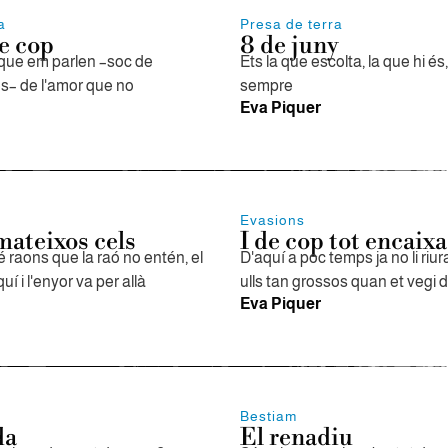
a
Presa de terra
de cop
8 de juny
que em parlen –soc de
Ets la que escolta, la que hi és
es– de l'amor que no
sempre
Eva Piquer
Evasions
mateixos cels
I de cop tot encaixa
é raons que la raó no entén, el
D'aquí a poc temps ja no li riu
í i l'enyor va per allà
ulls tan grossos quan et vegi d
Eva Piquer
Bestiam
da
El renadiu