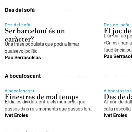
Des del sofà
Des del sofà
Des del sofà
Ser barceloní és un
El joc de
L'única raó pe
caràcter?
«Crims» han a
Una frase populista que podria firmar
l'audiència pu
qualsevol polític
Pau Serraso
Pau Serrasolsas
A bocafoscant
A bocafoscant
A bocafoscan
Finestres de mal temps
Des de d
El dia es divideix entre els moments que
Al món de dal
passes dins i els moments que passes fora
calla i escolta
Ivet Eroles
Ivet Eroles