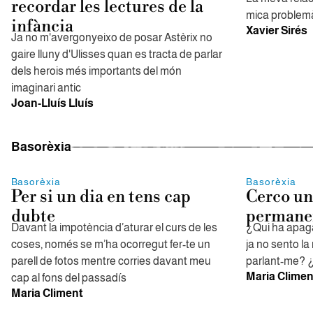
recordar les lectures de la
mica problemà
infància
Xavier Sirés
Ja no m'avergonyeixo de posar Astèrix no
gaire lluny d'Ulisses quan es tracta de parlar
dels herois més importants del món
imaginari antic
Joan-Lluís Lluís
Basorèxia
Basorèxia
Basorèxia
Per si un dia en tens cap
Cerco un
dubte
permane
Davant la impotència d’aturar el curs de les
¿Qui ha apaga
coses, només se m’ha ocorregut fer-te un
ja no sento l
parell de fotos mentre corries davant meu
parlant-me? ¿
Maria Climen
cap al fons del passadís
Maria Climent