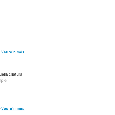
Veure'n més
uella criatura
mple
Veure'n més