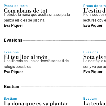
Presa de terra
Presa de terr
Com abans de tot
L'estiu 
I retrobo la nena que acollia una serp a la
Flors seques 
panxa els dies de piscina
lectures òbvi
Eva Piquer
Eva Piquer
Evasions
Evasions
Evasions
El teu lloc al món
Sota els 
Una llibreria és una col·lecció sense fi de
La nostàlgia t
refugis possibles
seny va per aqu
Eva Piquer
Eva Piquer
Bestiam
Bestiam
Bestiam
La dona que es va plantar
La teula