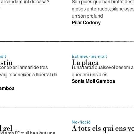
s al capdamunt de casa?
Són pipes que han brotat des
y
mesos enterrades, silenciose
un son profund
Pilar Codony
olt
Estimeu-les molt
stiu
La plaça
onèixer l’armari de tres
I una tarda qualsevol besem al
vaig reconèixer la llibertat i la
quedem uns dies
Sònia Moll Gamboa
Gamboa
No-ficció
 gel
A tots els qui ens v
ó amb l’Orgull ha sigut una