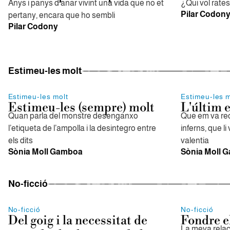
Anys i panys d'anar vivint una vida que no et
¿Qui vol rate
Pilar Codon
pertany, encara que ho sembli
Pilar Codony
Estimeu-les molt
Estimeu-les molt
Estimeu-les m
Estimeu-les (sempre) molt
L'últim e
Quan parla del monstre desenganxo
Que em va rec
l’etiqueta de l’ampolla i la desintegro entre
inferns, que li 
els dits
valentia
Sònia Moll Gamboa
Sònia Moll 
No-ficció
No-ficció
No-ficció
Del goig i la necessitat de
Fondre el
La meva relaci