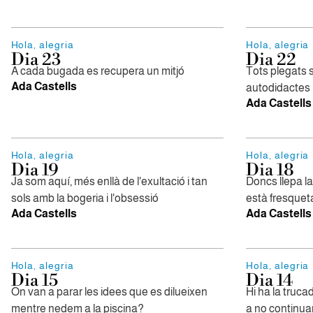
Hola, alegria
Hola, alegria
Dia 23
Dia 22
A cada bugada es recupera un mitjó
Tots plegats 
Ada Castells
autodidactes
Ada Castells
Hola, alegria
Hola, alegria
Dia 19
Dia 18
Ja som aquí, més enllà de l'exultació i tan
Doncs llepa l
sols amb la bogeria i l'obsessió
està fresquet
Ada Castells
Ada Castells
Hola, alegria
Hola, alegria
Dia 15
Dia 14
On van a parar les idees que es dilueixen
Hi ha la truc
mentre nedem a la piscina?
a no continua