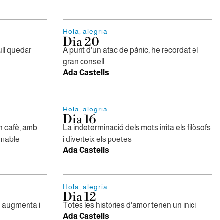
Hola, alegria
Dia 20
ull quedar
A punt d'un atac de pànic, he recordat el
gran consell
Ada Castells
Hola, alegria
Dia 16
un cafè, amb
La indeterminació dels mots irrita els filòsofs
amable
i diverteix els poetes
Ada Castells
Hola, alegria
Dia 12
s augmenta i
Totes les històries d'amor tenen un inici
Ada Castells