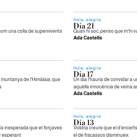
Hola, alegria
Dia 21
som una colla de supervivents
Quan hi soc, penso que m'hi v
Ada Castells
Hola, alegria
Dia 17
a muntanya de l'Himàlaia, que
Un dia l'hauria de convidar a 
a
aquella innocència de veïna 
Ada Castells
Hola, alegria
Dia 13
ada inesperada que et forçaves
Voldria creure que el d'encert
r esperant
el de fracassos disminueix