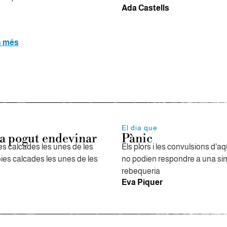
Ada Castells
n més
El dia que
a pogut endevinar
Pànic
s calcades les unes de les
Els plors i les convulsions d'aq
oies calcades les unes de les
no podien respondre a una si
rebequeria
Eva Piquer