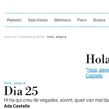
Ce
Rebedor
Sala d'estar
Biblioteca
Piano
Butaca
Catorze
/
Cambres pròpies
/
Hola, alegria
Hola
"
Hola, aleg
Castells
.
Hola, alegria
Dia 25
Hi ha qui creu de vegades, sovint, quan van mal da
Ada Castells