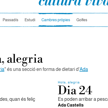
rcador
Passadís
Estudi
Cambres pròpies
Golfes
, alegria
ria
" és una secció en forma de dietari d'
Ada
Hola, alegria
Dia 24
des, quan és feliç
Es poden arribar a pesca
Ada Castells