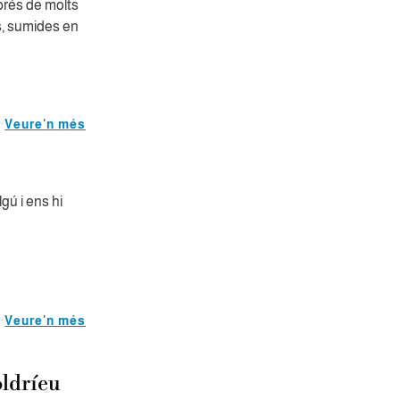
prés de molts
s, sumides en
Veure'n més
gú i ens hi
Veure'n més
oldríeu