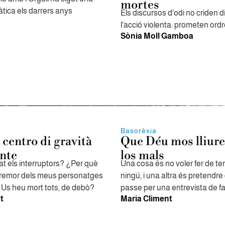
mortes
tica els darrers anys
Els discursos d'odi no criden 
l'acció violenta: prometen ordr
Sònia Moll Gamboa
Basorèxia
 centro di gravità
Que Déu mos lliure
nte
los mals
t els interruptors? ¿Per què
Una cosa és no voler fer de t
a remor dels meus personatges
ningú, i una altra és pretendre
Us heu mort tots, de debò?
passe per una entrevista de f
t
Maria Climent