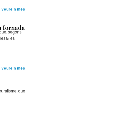
Veure'n més
a fornada
 que, segons
lesa: les
Veure'n més
 ruralisme, que