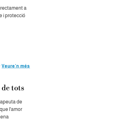
directament a
e i protecció
Veure'n més
 de tots
erapeuta de
 que l'amor
aena