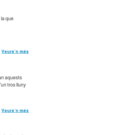
, la que
Veure'n més
ran aquests
'un tros lluny
Veure'n més