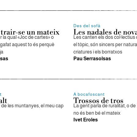
Des del sofà
 trair-se un mateix
Les nadales de nov
r la qual «Joc de cartes» o
Les canten els dos col·lectius
gafat aquest to és perquè
el tòpic, són sincers per natura
ja
criatures i els borratxos
lsas
Pau Serrasolsas
t
A bocafoscant
alt
Trossos de tros
t de les muntanyes, el meu cap
La gent parla de ruralitat, o de
no és ben bé el mateix
Ivet Eroles