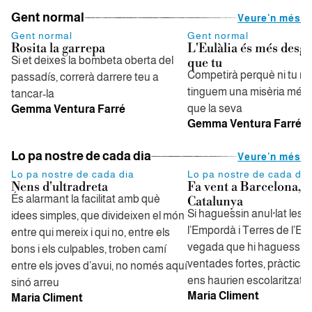
Gent normal
Veure'n més
Gent normal
Gent normal
Rosita la garrepa
L'Eulàlia és més desg
Si et deixes la bombeta oberta del
que tu
Competirà perquè ni tu ni j
passadís, correrà darrere teu a
tinguem una misèria més
tancar-la
que la seva
Gemma Ventura Farré
Gemma Ventura Farré
Lo pa nostre de cada dia
Veure'n més
Lo pa nostre de cada dia
Lo pa nostre de cada dia
Nens d'ultradreta
Fa vent a Barcelona, f
És alarmant la facilitat amb què
Catalunya
Si haguessin anul·lat les 
idees simples, que divideixen el món
l’Empordà i Terres de l’Eb
entre qui mereix i qui no, entre els
vegada que hi haguessin
bons i els culpables, troben camí
ventades fortes, pràctica
entre els joves d’avui, no només aquí
ens haurien escolaritzat
sinó arreu
Maria Climent
Maria Climent