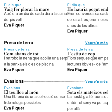
El dia que
El dia que
Vaig fer plorar la mare
Ho hauria pogut ende
Això era un dia de cada dia a la cuina
Eren converses calcades 
del pis vell
de les altres, eren noies c
Eva Piquer
unes de les altres
Eva Piquer
Presa de terra
Veure'n més
Presa de terra
Presa de terra
Com abans de tot
L'estiu de cop
I retrobo la nena que acollia una serp
Flors seques que em parl
a la panxa els dies de piscina
lectures òbvies– de l'amo
Eva Piquer
Eva Piquer
Evasions
Veure'n més
Evasions
Evasions
El teu lloc al món
Sota els mateixos cels
Una llibreria és una col·lecció sense
La nostàlgia té raons que 
fi de refugis possibles
entén, el seny va per aquí 
Eva Piquer
per allà