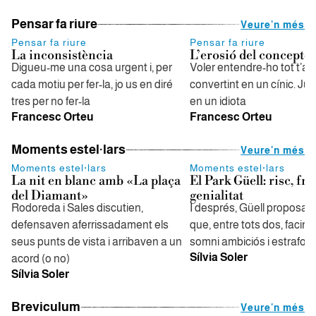
Pensar fa riure
Veure'n més
Pensar fa riure
Pensar fa riure
La inconsistència
L’erosió del concepte
Digueu-me una cosa urgent i, per
Voler entendre-ho tot t’a
cada motiu per fer-la, jo us en diré
convertint en un cínic. Jutj
tres per no fer-la
en un idiota
Francesc Orteu
Francesc Orteu
Moments estel·lars
Veure'n més
Moments estel·lars
Moments estel·lars
La nit en blanc amb «La plaça
El Park Güell: risc, fra
del Diamant»
genialitat
Rodoreda i Sales discutien,
I després, Güell proposa 
defensaven aferrissadament els
que, entre tots dos, facin r
seus punts de vista i arribaven a un
somni ambiciós i estrafolar
Sílvia Soler
acord (o no)
Sílvia Soler
Breviculum
Veure'n més