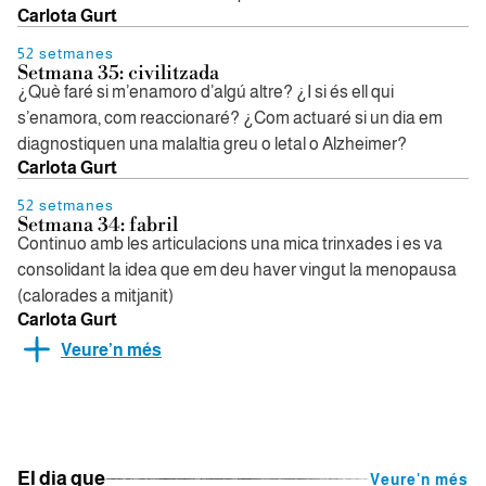
Carlota Gurt
52 setmanes
Setmana 35: civilitzada
¿Què faré si m’enamoro d’algú altre? ¿I si és ell qui
s’enamora, com reaccionaré? ¿Com actuaré si un dia em
diagnostiquen una malaltia greu o letal o Alzheimer?
Carlota Gurt
52 setmanes
Setmana 34: fabril
Continuo amb les articulacions una mica trinxades i es va
consolidant la idea que em deu haver vingut la menopausa
(calorades a mitjanit)
Carlota Gurt
Veure’n més
El dia que
Veure'n més