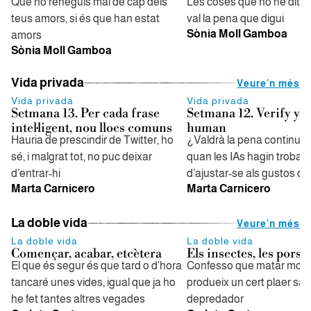
Que no reneguis mai de cap dels
Les coses que no he dit i 
teus amors, si és que han estat
val la pena que digui
Sònia Moll Gamboa
amors
Sònia Moll Gamboa
Vida privada
Veure'n més
Vida privada
Vida privada
Setmana 13. Per cada frase
Setmana 12. Verify yo
intel·ligent, nou llocs comuns
human
Hauria de prescindir de Twitter, ho
¿Valdrà la pena continuar 
sé, i malgrat tot, no puc deixar
quan les IAs hagin trobat
d’entrar-hi
d’ajustar-se als gustos de
Marta Carnicero
Marta Carnicero
La doble vida
Veure'n més
La doble vida
La doble vida
Començar, acabar, etcètera
Els insectes, les pors
El que és segur és que tard o d’hora
Confesso que matar mos
tancaré unes vides, igual que ja ho
produeix un cert plaer sàd
he fet tantes altres vegades
depredador