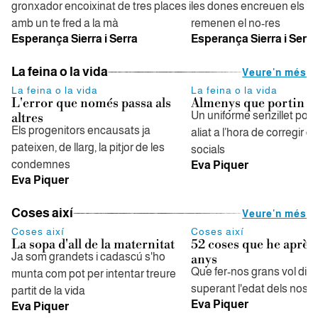
gronxador encoixinat de tres places i
les dones encreuen els b
amb un te fred a la mà
remenen el no-res
Esperança Sierra i Serra
Esperança Sierra i Serra
La feina o la vida
Veure'n més
La feina o la vida
La feina o la vida
L'error que només passa als
Almenys que portin b
Un uniforme senzillet podr
altres
Els progenitors encausats ja
aliat a l’hora de corregir d
pateixen, de llarg, la pitjor de les
socials
condemnes
Eva Piquer
Eva Piquer
Coses així
Veure'n més
Coses així
Coses així
La sopa d'all de la maternitat
52 coses que he après
Ja som grandets i cadascú s'ho
anys
Que fer-nos grans vol dir 
munta com pot per intentar treure
superant l'edat dels nost
partit de la vida
Eva Piquer
Eva Piquer