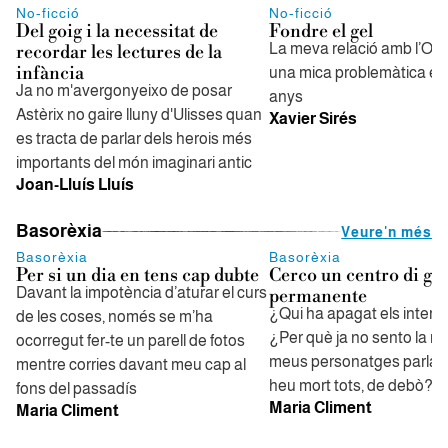
No-ficció
No-ficció
Del goig i la necessitat de
Fondre el gel
La meva relació amb l’Orgu
recordar les lectures de la
infància
una mica problemàtica els
Ja no m'avergonyeixo de posar
anys
Astèrix no gaire lluny d'Ulisses quan
Xavier Sirés
es tracta de parlar dels herois més
importants del món imaginari antic
Joan-Lluís Lluís
Basorèxia
Veure'n més
Basorèxia
Basorèxia
Per si un dia en tens cap dubte
Cerco un centro di gra
Davant la impotència d’aturar el curs
permanente
¿Qui ha apagat els interr
de les coses, només se m’ha
¿Per què ja no sento la re
ocorregut fer-te un parell de fotos
meus personatges parla
mentre corries davant meu cap al
heu mort tots, de debò?
fons del passadís
Maria Climent
Maria Climent