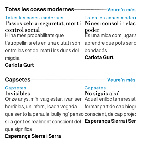
Totes les coses modernes
Veure'n més
Totes les coses modernes
Totes les coses moderne
Passos zebra: seguretat, mort i
Nines: consol i relaci
control social
poder
Hi ha més probabilitats que
És una mica com jugar a s
t’atropellin si ets en una ciutat i són
aprendre que pots ser cru
entre les set del matí i les dues del
bondadós
Carlota Gurt
migdia
Carlota Gurt
Capsetes
Veure'n més
Capsetes
Capsetes
Invisibles
No siguis així
Onze anys, m’hi vaig estar, i van ser
Aquell enlloc tan irresistib
horribles, un infern, i cada vegada
formar part de cap biograf
que sento la paraula ‘bullying’ penso
conscient, de cap projecte
Esperança Sierra i Serra
si la gent és realment conscient del
que significa
Esperança Sierra i Serra