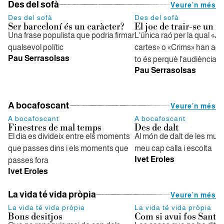
Des del sofà
Veure'n més
Des del sofà
Des del sofà
Ser barceloní és un caràcter?
El joc de trair-se un m
Una frase populista que podria firmar
L'única raó per la qual «J
qualsevol polític
cartes» o «Crims» han aga
Pau Serrasolsas
to és perquè l'audiència p
Pau Serrasolsas
A bocafoscant
Veure'n més
A bocafoscant
A bocafoscant
Finestres de mal temps
Des de dalt
El dia es divideix entre els moments
Al món de dalt de les mun
que passes dins i els moments que
meu cap calla i escolta
Ivet Eroles
passes fora
Ivet Eroles
La vida té vida pròpia
Veure'n més
La vida té vida pròpia
La vida té vida pròpia
Bons desitjos
Com si avui fos Sant 