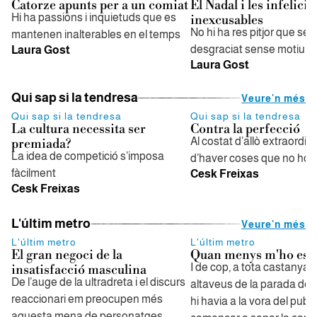
Catorze apunts per a un comiat
El Nadal i les infelicit
Hi ha passions i inquietuds que es
inexcusables
No hi ha res pitjor que sen
mantenen inalterables en el temps
desgraciat sense motiu
Laura Gost
Laura Gost
Qui sap si la tendresa
Veure'n més
Qui sap si la tendresa
Qui sap si la tendresa
La cultura necessita ser
Contra la perfecció
Al costat d’allò extraordina
premiada?
La idea de competició s’imposa
d’haver coses que no ho s
fàcilment
Cesk Freixas
Cesk Freixas
L'últim metro
Veure'n més
L'últim metro
L'últim metro
El gran negoci de la
Quan menys m'ho esp
I de cop, a tota castanya, 
insatisfacció masculina
De l’auge de la ultradreta i el discurs
altaveus de la parada de
reaccionari em preocupen més
hi havia a la vora del pub, 
aquesta mena de personatges,