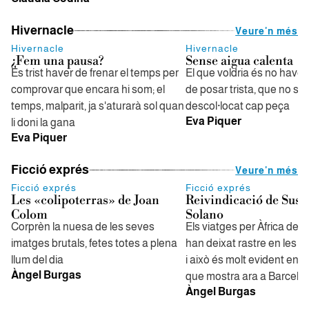
Hivernacle
Veure'n més
Hivernacle
Hivernacle
¿Fem una pausa?
Sense aigua calenta
És trist haver de frenar el temps per
El que voldria és no have
comprovar que encara hi som; el
de posar trista, que no s
temps, malparit, ja s'aturarà sol quan
descol·locat cap peça
Eva Piquer
li doni la gana
Eva Piquer
Ficció exprés
Veure'n més
Ficció exprés
Ficció exprés
Les «colipoterras» de Joan
Reivindicació de Susa
Colom
Solano
Corprèn la nuesa de les seves
Els viatges per Àfrica de l
imatges brutals, fetes totes a plena
han deixat rastre en les s
llum del dia
i això és molt evident en 
Àngel Burgas
que mostra ara a Barcelo
Àngel Burgas