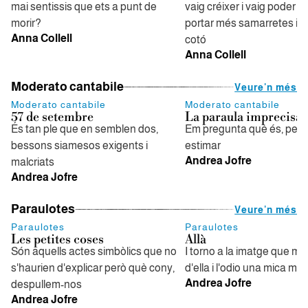
mai sentissis que ets a punt de
vaig créixer i vaig poder es
morir?
portar més samarretes int
Anna Collell
cotó
Anna Collell
Moderato cantabile
Veure'n més
Moderato cantabile
Moderato cantabile
57 de setembre
La paraula imprecisa
És tan ple que en semblen dos,
Em pregunta què és, per a
bessons siamesos exigents i
estimar
Andrea Jofre
malcriats
Andrea Jofre
Paraulotes
Veure'n més
Paraulotes
Paraulotes
Les petites coses
Allà
Són aquells actes simbòlics que no
I torno a la imatge que m'he 
s'haurien d'explicar però què cony,
d'ella i l'odio una mica me
Andrea Jofre
despullem-nos
Andrea Jofre