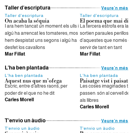
Taller d'escriptura
Veure'n més
Taller d'escriptura
Taller d'escriptura
On acaba la séquia
El poema que mai dir
I ara hem tancat un moment els ulls i
La tercera estrofa era la mil
algú ha arrencat les tomateres, mos
sortien paraules perilloses
hem despistat uns segons i algú ha
d’aquestes que només es
desfet los cavallons
servir de tant en tant
Mar Fillat
Mar Fillat
L'ha ben plantada
Veure'n més
L'ha ben plantada
L'ha ben plantada
Aquest nus que m’ofega
Paisatge vist i paisatge
Escric, entre d’altres raons, per
Les coses imaginades t
poder dir el que no he dit
passen: són al cervell de 
Carles Morell
als llibres
Carles Morell
T'envio un àudio
Veure'n més
T'envio un àudio
T'envio un àudio