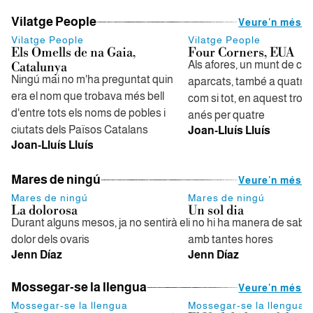
Vilatge People
Veure'n més
Vilatge People
Vilatge People
Els Omells de na Gaia,
Four Corners, EUA
Als afores, un munt de co
Catalunya
Ningú mai no m'ha preguntat quin
aparcats, també a quatre
era el nom que trobava més bell
com si tot, en aquest tros 
d'entre tots els noms de pobles i
anés per quatre
ciutats dels Països Catalans
Joan-Lluís Lluís
Joan-Lluís Lluís
Mares de ningú
Veure'n més
Mares de ningú
Mares de ningú
La dolorosa
Un sol dia
Durant alguns mesos, ja no sentirà el
i no hi ha manera de saber
dolor dels ovaris
amb tantes hores
Jenn Díaz
Jenn Díaz
Mossegar-se la llengua
Veure'n més
Mossegar-se la llengua
Mossegar-se la llengua