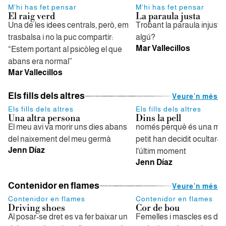
M'hi has fet pensar
M'hi has fet pensar
El raig verd
La paraula justa
Una de les idees centrals, però, em
Trobant la paraula injusta,
trasbalsa i no la puc compartir:
algú?
Mar Vallecillos
“Estem portant al psicòleg el que
abans era normal”
Mar Vallecillos
Els fills dels altres
Veure'n més
Els fills dels altres
Els fills dels altres
Una altra persona
Dins la pell
El meu avi va morir uns dies abans
només perquè és una mi
del naixement del meu germà
petit han decidit ocultar-l'h
Jenn Díaz
l'últim moment
Jenn Díaz
Contenidor en flames
Veure'n més
Contenidor en flames
Contenidor en flames
Driving shoes
Cor de bou
Al posar-se dret es va fer baixar un
Femelles i mascles es del