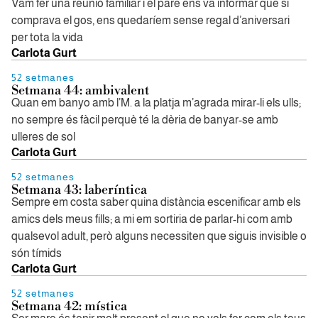
Vam fer una reunió familiar i el pare ens va informar que si
comprava el gos, ens quedaríem sense regal d’aniversari
per tota la vida
Carlota Gurt
52 setmanes
Setmana 44: ambivalent
Quan em banyo amb l’M. a la platja m’agrada mirar-li els ulls;
no sempre és fàcil perquè té la dèria de banyar-se amb
ulleres de sol
Carlota Gurt
52 setmanes
Setmana 43: laberíntica
Sempre em costa saber quina distància escenificar amb els
amics dels meus fills; a mi em sortiria de parlar-hi com amb
qualsevol adult, però alguns necessiten que siguis invisible o
són tímids
Carlota Gurt
52 setmanes
Setmana 42: mística