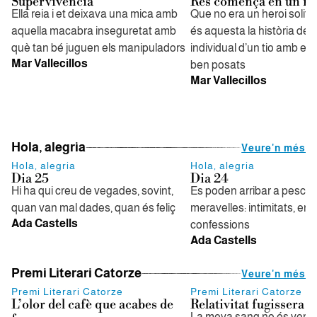
Supervivència
Res comença en un ma
Ella reia i et deixava una mica amb
Que no era un heroi solitar
aquella macabra inseguretat amb
és aquesta la història de 
què tan bé juguen els manipuladors
individual d’un tio amb els
Mar Vallecillos
ben posats
Mar Vallecillos
Hola, alegria
Veure'n més
Hola, alegria
Hola, alegria
Dia 25
Dia 24
Hi ha qui creu de vegades, sovint,
Es poden arribar a pescar
quan van mal dades, quan és feliç
meravelles: intimitats, en
Ada Castells
confessions
Ada Castells
Premi Literari Catorze
Veure'n més
Premi Literari Catorze
Premi Literari Catorze
L’olor del cafè que acabes de
Relativitat fugissera
La meva sang no és vermel