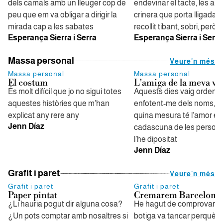
dels camals amb un lleuger cop de
endevinar el tacte, les ar
peu que em va obligar a dirigir la
crinera que porta lligada 
mirada cap a les sabates
recollit tibant, sobri, però j
Esperança Sierra i Serra
Esperança Sierra i Serra
Massa personal
Veure'n més
Massa personal
Massa personal
El costum
L'amiga de la meva vi
És molt difícil que jo no sigui totes
Aquests dies vaig ordenan
aquestes històries que m’han
enfotent-me dels noms, de
explicat any rere any
quina mesura té l’amor en
Jenn Díaz
cadascuna de les persone
l’he dipositat
Jenn Díaz
Grafit i paret
Veure'n més
Grafit i paret
Grafit i paret
Paper pintat
Cremarem Barcelona
¿Li hauria pogut dir alguna cosa?
He hagut de comprovar si
¿Un pots comptar amb nosaltres si
botiga va tancar perquè d