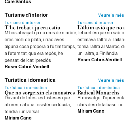
Care Santos
Turisme d'interior
Veure'n més
Turisme d'interior
Turisme d'interior
T’he trobat i ja era estiu
L’últim avió que no a
M’has abraçat i ja no eres de marbre,
I el cert és que no sabran 
eres moll i de plata, i irradiaves
estimava l’altre a Tailàndi
alguna cosa propera a l’últim temps,
temia l’altra al Marroc, de 
a l’eternitat, que era repòs, he
un i altra, a Finlàndia
Roser Cabré-Verdiell
pensat, delicat i preciós
Roser Cabré-Verdiell
Turística i domèstica
Veure'n més
Turística i domèstica
Turística i domèstica
Que no sorgeixin els monstres
Radical Monarchs
Davant de totes les tristeses que
El missatge i l’aprenentat
afloren, cal una resistència lúcida,
clars des de la base: no e
Míriam Cano
tendra i universal
Míriam Cano