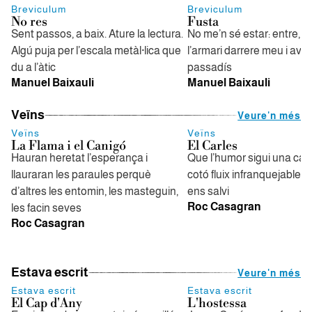
Breviculum
Breviculum
No res
Fusta
Sent passos, a baix. Ature la lectura.
No me’n sé estar: entre, 
Algú puja per l’escala metàl·lica que
l’armari darrere meu i ava
du a l’àtic
passadís
Manuel Baixauli
Manuel Baixauli
Veïns
Veure'n més
Veïns
Veïns
La Flama i el Canigó
El Carles
Hauran heretat l’esperança i
Que l’humor sigui una ca
llauraran les paraules perquè
cotó fluix infranquejable, 
d’altres les entomin, les masteguin,
ens salvi
Roc Casagran
les facin seves
Roc Casagran
Estava escrit
Veure'n més
Estava escrit
Estava escrit
El Cap d'Any
L'hostessa