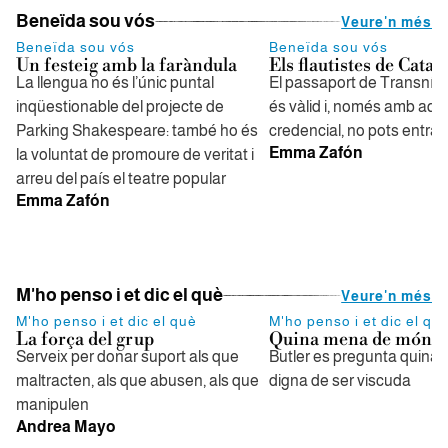
Beneïda sou vós
Veure'n més
Beneïda sou vós
Beneïda sou vós
Un festeig amb la faràndula
Els flautistes de Catal
La llengua no és l’únic puntal
El passaport de Transnís
inqüestionable del projecte de
és vàlid i, només amb aqu
Parking Shakespeare: també ho és
credencial, no pots entrar
Emma Zafón
la voluntat de promoure de veritat i
arreu del país el teatre popular
Emma Zafón
M'ho penso i et dic el què
Veure'n més
M'ho penso i et dic el què
M'ho penso i et dic el qu
La força del grup
Quina mena de món és
Serveix per donar suport als que
Butler es pregunta quina 
maltracten, als que abusen, als que
digna de ser viscuda
manipulen
Andrea Mayo