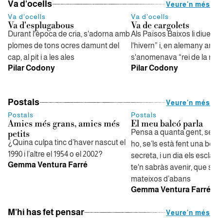
Va d'ocells
Veure'n més
Va d'ocells
Va d'ocells
Va d'esplugabous
Va de cargolets
Durant l'època de cria, s'adorna amb
Als Països Baixos li diuen 
plomes de tons ocres damunt del
l'hivern” i, en alemany anti
cap, al pit i a les ales
s'anomenava “rei de la ne
Pilar Codony
Pilar Codony
Postals
Veure'n més
Postals
Postals
Amics més grans, amics més
El meu balcó parla
Pensa a quanta gent, sen
petits
¿Quina culpa tinc d’haver nascut el
ho, se’ls està fent una bel
1990 i l’altre el 1954 o el 2002?
secreta, i un dia els esclat
Gemma Ventura Farré
te'n sabràs avenir, que sig
mateixos d’abans
Gemma Ventura Farré
M'hi has fet pensar
Veure'n més