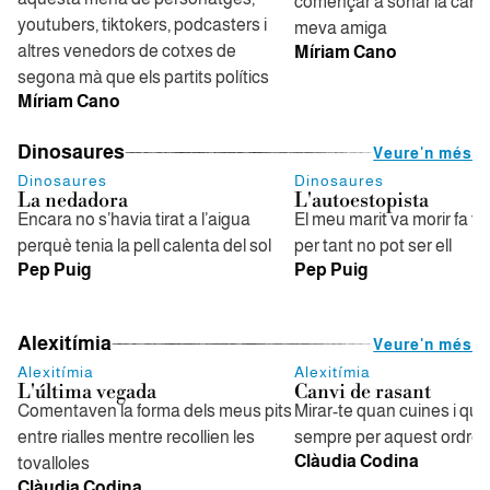
començar a sonar la canç
youtubers, tiktokers, podcasters i
meva amiga
altres venedors de cotxes de
Míriam Cano
segona mà que els partits polítics
Míriam Cano
Dinosaures
Veure'n més
Dinosaures
Dinosaures
La nedadora
L'autoestopista
Encara no s’havia tirat a l’aigua
El meu marit va morir fa tre
perquè tenia la pell calenta del sol
per tant no pot ser ell
Pep Puig
Pep Puig
Alexitímia
Veure'n més
Alexitímia
Alexitímia
L'última vegada
Canvi de rasant
Comentaven la forma dels meus pits
Mirar-te quan cuines i qu
entre rialles mentre recollien les
sempre per aquest ordre
Clàudia Codina
tovalloles
Clàudia Codina