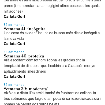
Ser mare és tenir molt present el que no vols fer com els teus
pares (i mentrestant anar negligint altres coses de les quals
ni t’adones)
Carlota Gurt
52 setmanes
Setmana 41: incògnita
Una cosa és evident: hauria de buscar més dies d’incògnit a
la meva vida
Carlota Gurt
52 setmanes
Setmana 40: proteica
Allà escoltant com tothom li dona les gràcies tinc la
temptació de dir que el que li caldria a la Clara són menys
aplaudiments i més diners
Carlota Gurt
52 setmanes
Setmana 39: ‘moderata’
Això de la dieta i l’exercici també és frustrant de collons: fa
tres setmanes que faig dieta hipocalòrica i exercici cada dia i
només he perdut dos quilos pelats