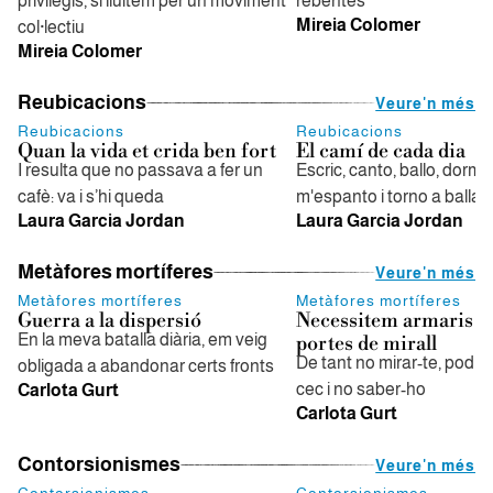
privilegis, si lluitem per un moviment
rebentes
Mireia Colomer
col·lectiu
Mireia Colomer
Reubicacions
Veure'n més
Reubicacions
Reubicacions
Quan la vida et crida ben fort
El camí de cada dia
I resulta que no passava a fer un
Escric, canto, ballo, dorm
cafè: va i s’hi queda
m'espanto i torno a ballar
Laura Garcia Jordan
Laura Garcia Jordan
Metàfores mortíferes
Veure'n més
Metàfores mortíferes
Metàfores mortíferes
Guerra a la dispersió
Necessitem armaris 
En la meva batalla diària, em veig
portes de mirall
De tant no mirar-te, podri
obligada a abandonar certs fronts
cec i no saber-ho
Carlota Gurt
Carlota Gurt
Contorsionismes
Veure'n més