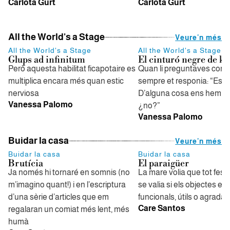
Carlota Gurt
Carlota Gurt
All the World's a Stage
Veure'n més
All the World's a Stage
All the World's a Stage
Glups ad infinitum
El cinturó negre de ka
Però aquesta habilitat ficapotaire es
Quan li preguntaves com 
multiplica encara més quan estic
sempre et responia: “Estic
nerviosa
D’alguna cosa ens hem de
Vanessa Palomo
¿no?”
Vanessa Palomo
Buidar la casa
Veure'n més
Buidar la casa
Buidar la casa
Brutícia
El paraigüer
Ja només hi tornaré en somnis (no
La mare volia que tot fes g
m’imagino quant!) i en l’escriptura
se valia si els objectes er
d’una sèrie d’articles que em
funcionals, útils o agrada
Care Santos
regalaran un comiat més lent, més
humà