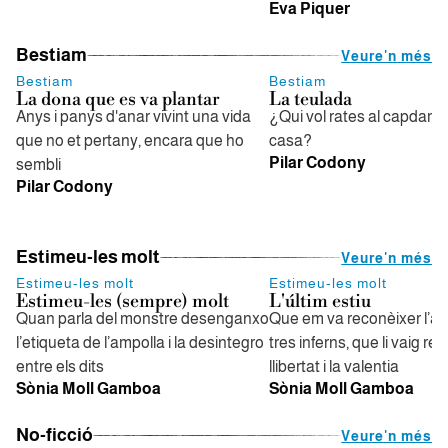
Eva Piquer
Bestiam
Veure'n més
Bestiam
Bestiam
La dona que es va plantar
La teulada
Anys i panys d'anar vivint una vida
¿Qui vol rates al capdam
que no et pertany, encara que ho
casa?
Pilar Codony
sembli
Pilar Codony
Estimeu-les molt
Veure'n més
Estimeu-les molt
Estimeu-les molt
Estimeu-les (sempre) molt
L'últim estiu
Quan parla del monstre desenganxo
Que em va reconèixer l’ar
l’etiqueta de l’ampolla i la desintegro
tres inferns, que li vaig re
entre els dits
llibertat i la valentia
Sònia Moll Gamboa
Sònia Moll Gamboa
No-ficció
Veure'n més