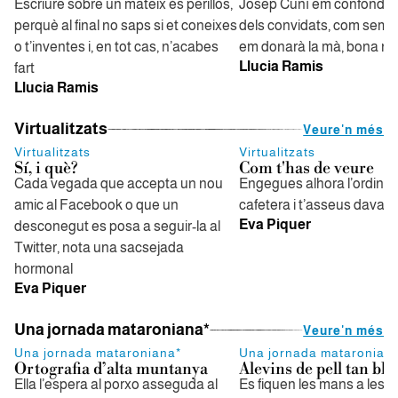
Escriure sobre un mateix és perillós,
Josep Cuní em confondrà
perquè al final no saps si et coneixes
dels convidats, com sempr
o t’inventes i, en tot cas, n’acabes
em donarà la mà, bona nit
Llucia Ramis
fart
Llucia Ramis
Virtualitzats
Veure'n més
Virtualitzats
Virtualitzats
Sí, i què?
Com t'has de veure
Cada vegada que accepta un nou
Engegues alhora l’ordinado
amic al Facebook o que un
cafetera i t’asseus davant
Eva Piquer
desconegut es posa a seguir-la al
Twitter, nota una sacsejada
hormonal
Eva Piquer
Una jornada mataroniana*
Veure'n més
Una jornada mataroniana*
Una jornada mataronian
Ortografia d’alta muntanya
Alevins de pell tan bl
Ella l’espera al porxo asseguda al
Es fiquen les mans a les 