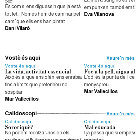
fer
És com si ens diguessin que ja està
em punxen, també em fan
tot fet... Només hem de caminar pel
Eva Vilanova
camí que ells ens han pintat
Dani Vilaró
Vostè és aquí
Veure'n més
Vostè és aquí
Vostè és aquí
La vida, activitat essencial
Foc a la pell, aigua al
Això és el que ens ofèn, ens enrabia
L'odi és la punta de l'iceb
fins a límits que preferiríeu no
menyspreu
Mar Vallecillos
sospitar
Mar Vallecillos
Calidoscopi
Veure'n més
Calidoscopi
Calidoscopi
Sororiquè?
Mal educada
No podem recolzar-nos en els
I ja passa que si empasse