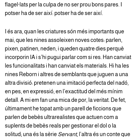
flagel·lats per la culpa de no ser prou bons pares. I
potser ha de ser així: potser ha de ser així.
I és ara, quan les criatures són més importants que
mai, que les nines assoleixen noves cotes: parlen,
pixen, patinen, neden, i queden quatre dies perquè
incorporin IA i s’hi pugui parlar com si res. Han canviat
les funcionalitats i han canviat els materials. Hi ha les
nines Reborn i altres de semblants que juguen a una
altra divisió: pretenen una imitació perfecta del nadó,
en pes, en expressió, en l’exactitud del més mínim
detall. A mi em fan una mica de por, la veritat. De fet,
últimament he topat amb un parell de ficcions que
parlen de bebès ultrarealistes que actuen com a
suplents de bebès reals per gestionar el dol o la
solitud; una és la sèrie
Servant
, l’altra és un conte que