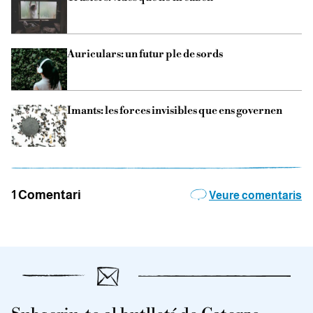
Auriculars: un futur ple de sords
Imants: les forces invisibles que ens governen
1 Comentari
Veure comentaris