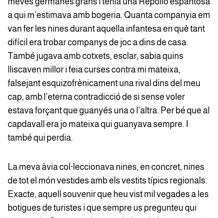
meves germanes grans i tenia una Repollo espantosa
a qui m’estimava amb bogeria. Quanta companyia em
van fer les nines durant aquella infantesa en què tant
difícil era trobar companys de joc a dins de casa.
També jugava amb cotxets, esclar, sabia quins
lliscaven millor i feia curses contra mi mateixa,
falsejant esquizofrènicament una rival dins del meu
cap, amb l’eterna contradicció de si sense voler
estava forçant que guanyés una o l’altra. Per bé que al
capdavall era jo mateixa qui guanyava sempre. I
també qui perdia.
La meva àvia col·leccionava nines, en concret, nines
de tot el món vestides amb els vestits típics regionals.
Exacte, aquell souvenir que heu vist mil vegades a les
botigues de turistes i que sempre us pregunteu qui