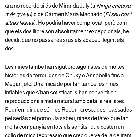
ara no recordo si és de Miranda July (a
Ning
ú encaixa
més que tu
) o de Carmen Maria Machado (
El seu cos i
altres festes
). Ho podria haver comprovat, però com
que els dos llibre són absolutament excepcionals, he
decidit que no passa res si us els acabeu llegint els
dos.
Les nines també han sigut protagonistes de moltes
històries de terror: des de Chuky o Annabelle fins a
Megan, etc. Una mica de por fan també les nines
inflables que s’han sofisticat i s’han convertit en
reproduccions a mida natural amb detalls realistes.
Podríem dir que són les Reborn crescudes i passades
pel sedàs del porno. Ja sabeu, nines de làtex que fan
molta companyia en tots els sentits i que costen un
colló de mico (expressió que crec que ve de la delirant