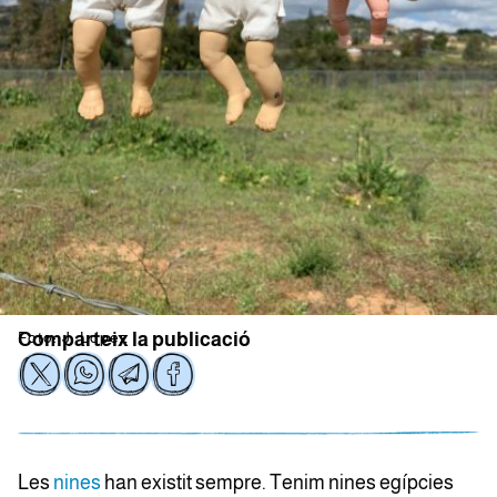
Foto: J. Lopez
Comparteix la publicació
Les
nines
han existit sempre. Tenim nines egípcies