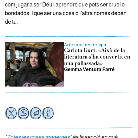
com jugar a ser Déu i aprendre que pots ser cruel o
bondadós. I que ser una cosa o l’altra només depèn
de tu.
Artesans del temps
Carlota Gurt: «Això de la
literatura s'ha convertit en
una pallassada»
Gemma Ventura Farré
"
Totes les coses modernes
" és la secció en què