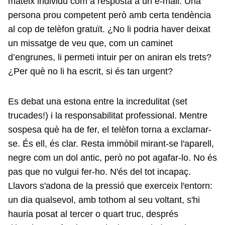
mateix individu com a resposta a un e-mail. Una
persona prou competent però amb certa tendència
al cop de telèfon gratuït. ¿No li podria haver deixat
un missatge de veu que, com un caminet
d’engrunes, li permeti intuir per on aniran els trets?
¿Per què no li ha escrit, si és tan urgent?
Es debat una estona entre la incredulitat (set
trucades!) i la responsabilitat professional. Mentre
sospesa què ha de fer, el telèfon torna a exclamar-
se. És ell, és clar. Resta immòbil mirant-se l'aparell,
negre com un dol antic, però no pot agafar-lo. No és
pas que no vulgui fer-ho. N'és del tot incapaç.
Llavors s'adona de la pressió que exerceix l'entorn:
un dia qualsevol, amb tothom al seu voltant, s'hi
hauria posat al tercer o quart truc, després