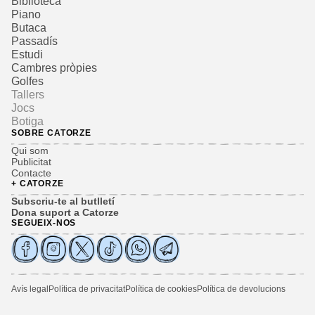
Biblioteca
Piano
Butaca
Passadís
Estudi
Cambres pròpies
Golfes
Tallers
Jocs
Botiga
SOBRE CATORZE
Qui som
Publicitat
Contacte
+ CATORZE
Subscriu-te al butlletí
Dona suport a Catorze
SEGUEIX-NOS
Avís legal
Política de privacitat
Política de cookies
Política de devolucions