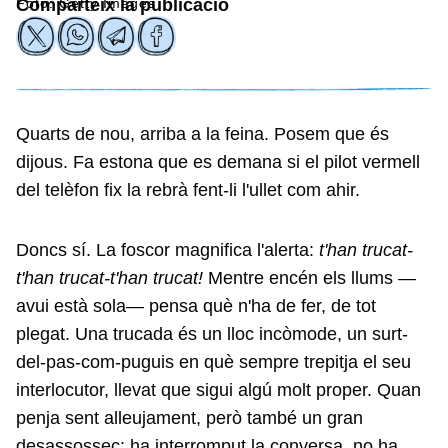
Foto: Getty Images
Comparteix la publicació
Quarts de nou, arriba a la feina. Posem que és
dijous. Fa estona que es demana si el pilot vermell
del telèfon fix la rebrà fent-li l'ullet com ahir.
Doncs sí. La foscor magnifica l'alerta:
t'han trucat-
t'han trucat-t'han trucat!
Mentre encén els llums —
avui està sola— pensa què n'ha de fer, de tot
plegat. Una trucada és un lloc incòmode, un surt-
del-pas-com-puguis en què sempre trepitja el seu
interlocutor, llevat que sigui algú molt proper. Quan
penja sent alleujament, però també un gran
desassossec: ha interromput la conversa, no ha