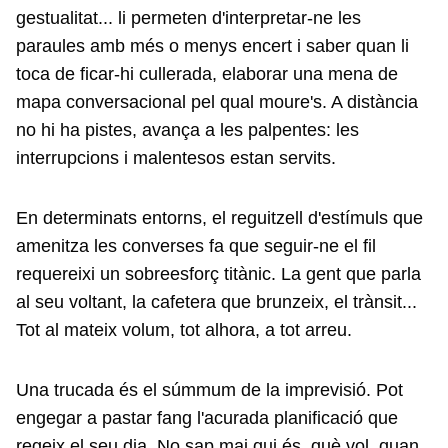
gestualitat... li permeten d'interpretar-ne les
paraules amb més o menys encert i saber quan li
toca de ficar-hi cullerada, elaborar una mena de
mapa conversacional pel qual moure's. A distància
no hi ha pistes, avança a les palpentes: les
interrupcions i malentesos estan servits.
En determinats entorns, el reguitzell d'estímuls que
amenitza les converses fa que seguir-ne el fil
requereixi un sobreesforç titànic. La gent que parla
al seu voltant, la cafetera que brunzeix, el trànsit...
Tot al mateix volum, tot alhora, a tot arreu.
Una trucada és el súmmum de la imprevisió. Pot
engegar a pastar fang l'acurada planificació que
regeix el seu dia. No sap mai qui és, què vol, quan