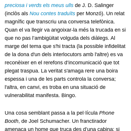
preciosa i verds els meus ulls
de J. D. Salinger
(inclòs als
Nou contes traduïts
per Monzó). Un relat
magnífic que transcriu una conversa telefònica.
Quan el va llegir va angoixar-la més la trucada en si
que no pas l’ambigüitat volguda dels diàlegs. Al
marge del tema que s'hi tracta (la possible infidelitat
de la dona d'un dels interlocutors amb l'altre) es va
reconèixer en el rerefons d’incomunicació que tot
plegat traspua. La veritat s'amaga rere una boira
espessa i una de les parts controla la conversa;
l'altra, en canvi, es troba en una situació de
vulnerabilitat manifesta. Bingo.
Una cosa semblant passa a la pel·lícula
Phone
Booth
, de Joel Schumacher. Un franctirador
amenaça un home que truca des d’una cabina: si