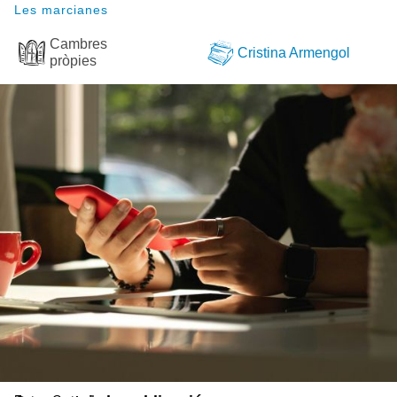
Les marcianes
Cambres
Cristina Armengol
pròpies