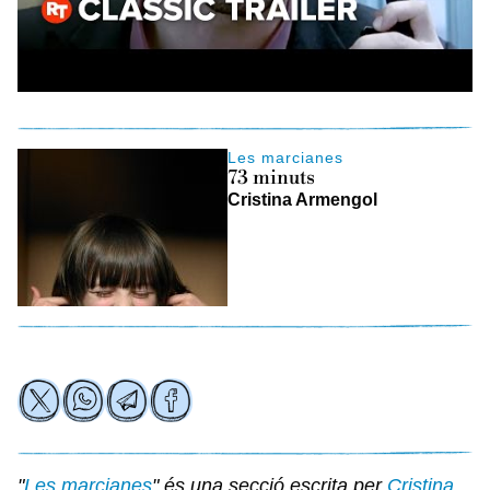
Les marcianes
73 minuts
Cristina Armengol
"
Les marcianes
" és una secció escrita per
Cristina