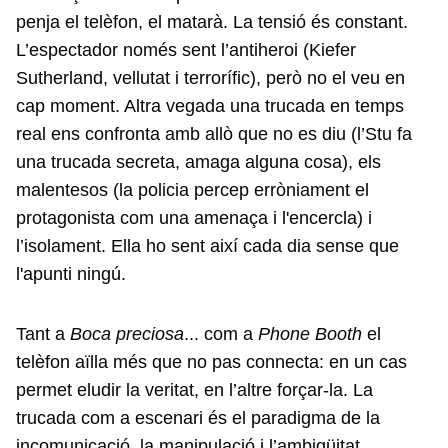
penja el telèfon, el matarà. La tensió és constant.
L’espectador només sent l’antiheroi (Kiefer
Sutherland, vellutat i terrorífic), però no el veu en
cap moment. Altra vegada una trucada en temps
real ens confronta amb allò que no es diu (l’Stu fa
una trucada secreta, amaga alguna cosa), els
malentesos (la policia percep erròniament el
protagonista com una amenaça i l'encercla) i
l’isolament. Ella ho sent així cada dia sense que
l'apunti ningú.
Tant a
Boca preciosa
... com a
Phone Booth
el
telèfon aïlla més que no pas connecta: en un cas
permet eludir la veritat, en l’altre forçar-la. La
trucada com a escenari és el paradigma de la
incomunicació, la manipulació i l’ambigüitat.