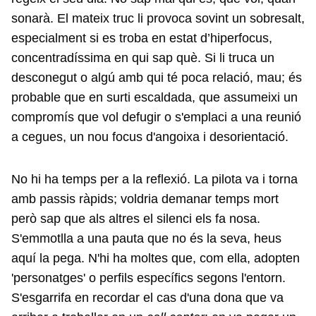
sonarà. El mateix truc li provoca sovint un sobresalt,
especialment si es troba en estat d’hiperfocus,
concentradíssima en qui sap què. Si li truca un
desconegut o algú amb qui té poca relació, mau; és
probable que en surti escaldada, que assumeixi un
compromís que vol defugir o s'emplaci a una reunió
a cegues, un nou focus d'angoixa i desorientació.
No hi ha temps per a la reflexió. La pilota va i torna
amb passis ràpids; voldria demanar temps mort
però sap que als altres el silenci els fa nosa.
S'emmotlla a una pauta que no és la seva, heus
aquí la pega. N'hi ha moltes que, com ella, adopten
'personatges' o perfils específics segons l'entorn.
S'esgarrifa en recordar el cas d'una dona que va