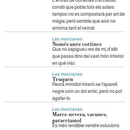
L'envàs de Donettes o el clàssic
condó que pobla tots els solars
tampoc no es compostarà per art de
màgia, però sembla que això no
amoïna tant el veïnat
Les marcianes
Només unes cortines
Que no sapigueu res de mi, d'allò
que passa dins del vast món interior
en què visc
Les marcianes
Truquen
Resta immòbil mirant-se l'aparell,
negre com un dol antic, però no pot
agafar-lo
Les marcianes
Mares-nevera, vacunes,
paracetamol
És més rendible vendre solucions